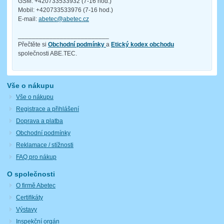
GSM: +420733533932 (7-16 hod.)
Mobil: +420733533976 (7-16 hod.)
E-mail:
abetec@abetec.cz
__________________________
Přečtěte si
Obchodní podmínky
a
Etický kodex obchodu
společnosti ABE.TEC.
Vše o nákupu
Vše o nákupu
Registrace a přihlášení
Doprava a platba
Obchodní podmínky
Reklamace / stížnosti
FAQ pro nákup
O společnosti
O firmě Abetec
Certifikáty
Výstavy
Inspekční orgán