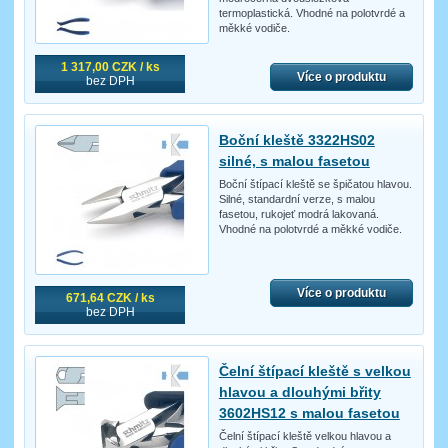
termoplastická. Vhodné na polotvrdé a
měkké vodiče.
1 317,00 CZK / ks
Více o produktu
bez DPH
Boční kleště 3322HS02
silné, s malou fasetou
Boční štípací kleště se špičatou hlavou.
Silné, standardní verze, s malou
fasetou, rukojeť modrá lakovaná.
Vhodné na polotvrdé a měkké vodiče.
Více o produktu
671,64 CZK / ks
bez DPH
Čelní štípací kleště s velkou
hlavou a dlouhými břity
3602HS12 s malou fasetou
Čelní štípací kleště velkou hlavou a