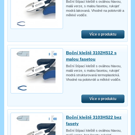
Boční štípací kleště s oválnou hlavou,
malá verze, s malou fasetou, rukojeť
modrá lakovaná. Vhodné na polotvrdé a
měkké vodiče.
Více o produktu
Boční kleště 3102HS12 s
malou fasetou
Boční štípací kleště s oválnou hlavou,
malá verze, s malou fasetou, rukojeť
modrá strukturovaná termoplastická.
Vhodné na polotvrdé a měkké vodiče.
Více o produktu
Boční kleště 3103HS22 bez
fasety
Boční štípací kleště s oválnou hlavou,
malá verze, bez fasety, rukojeť