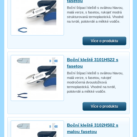
fasetou
Boční štípací kleště s oválnou hlavou,
malá verze, s fasetou, rukojeť modrá
strukturovaná termoplastická. Vhodné
na tvrdé, polotvrdé a měkké vodiče.
Více o produktu
Boční kleště 3101HS22 s
fasetou
Boční štípací kleště s oválnou hlavou,
malá verze, s fasetou, rukojeť
modročerná dvousložková
termoplastická. Vhodné na tvrdé,
polotvrdé a měkké vodiče.
Více o produktu
Boční kleště 3102HS02 s
malou fasetou