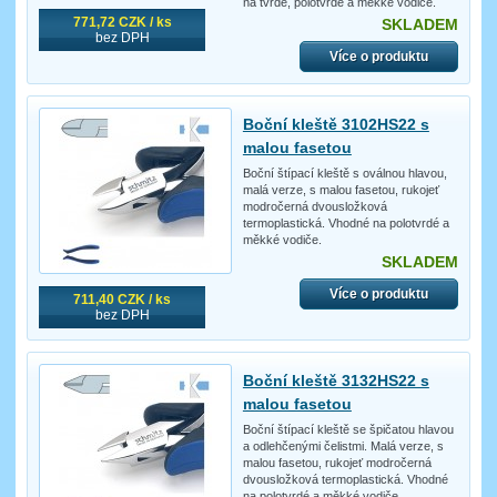
na tvrdé, polotvrdé a měkké vodiče.
771,72 CZK / ks
SKLADEM
bez DPH
Více o produktu
Boční kleště 3102HS22 s
malou fasetou
Boční štípací kleště s oválnou hlavou,
malá verze, s malou fasetou, rukojeť
modročerná dvousložková
termoplastická. Vhodné na polotvrdé a
měkké vodiče.
SKLADEM
Více o produktu
711,40 CZK / ks
bez DPH
Boční kleště 3132HS22 s
malou fasetou
Boční štípací kleště se špičatou hlavou
a odlehčenými čelistmi. Malá verze, s
malou fasetou, rukojeť modročerná
dvousložková termoplastická. Vhodné
na polotvrdé a měkké vodiče.