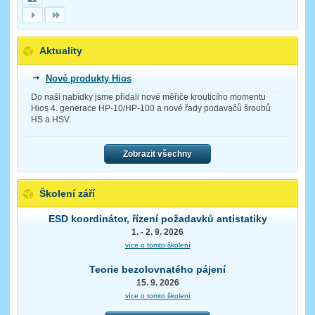
Aktuality
Nové produkty Hios
Do naší nabídky jsme přidali nové měřiče krouticího momentu
Hios 4. generace HP-10/HP-100 a nové řady podavačů šroubů
HS a HSV.
Zobrazit všechny
Školení září
ESD koordinátor, řízení požadavků antistatiky
1. - 2. 9. 2026
více o tomto školení
Teorie bezolovnatého pájení
15. 9. 2026
více o tomto školení