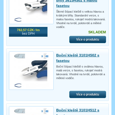
břity 3615HS02 s malou
fasetou
Šikmé štípací kleště s velkou hlavou a
krátkými břity. Standardní verze, s
malou fasetou, rukojeť modrá lakovaná.
Vhodné na tvrdé, polotvrdé a měkké
vodiče.
782,57 CZK / ks
SKLADEM
bez DPH
Více o produktu
Boční kleště 3101HS02 s
fasetou
Boční štípací kleště s oválnou hlavou,
malá verze, s fasetou, rukojeť modrá
lakovaná. Vhodné na tvrdé, polotvrdé a
měkké vodiče.
Více o produktu
Boční kleště 3101HS12 s