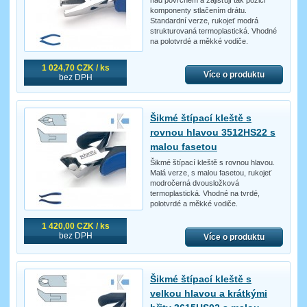
komponenty stlačením drátu.
Standardní verze, rukojeť modrá
strukturovaná termoplastická. Vhodné
na polotvrdé a měkké vodiče.
1 024,70 CZK / ks
Více o produktu
bez DPH
Šikmé štípací kleště s
rovnou hlavou 3512HS22 s
malou fasetou
Šikmé štípací kleště s rovnou hlavou.
Malá verze, s malou fasetou, rukojeť
modročerná dvousložková
termoplastická. Vhodné na tvrdé,
polotvrdé a měkké vodiče.
1 420,00 CZK / ks
bez DPH
Více o produktu
Šikmé štípací kleště s
velkou hlavou a krátkými