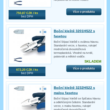
Více o produktu
750,87 CZK / ks
bez DPH
Boční kleště 3201HS22 s
fasetou
Boční štípací kleště s oválnou hlavou.
Standardní verze, s fasetou, rukojeť
modročerná dvousložková
termoplastická. Vhodné na tvrdé,
polotvrdé a měkké vodiče.
SKLADEM
Více o produktu
672,20 CZK / ks
bez DPH
Boční kleště 3232HS22 s
malou fasetou
Boční štípací kleště se špičatou hlavou
a odlehčenými čelistmi. Standardní
verze, s malou fasetou, rukojeť
modročerná dvousložková