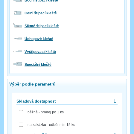
Boční štípací kleště
Čelní štípací kleště
Šikmé štípací kleště
Úchopové kleště
Vyštipovací kleště
Speciální kleště
Výběr podle parametrů
Skladová dostupnost
běžná - prodej po 1 ks
na zakázku - odběr min 15 ks