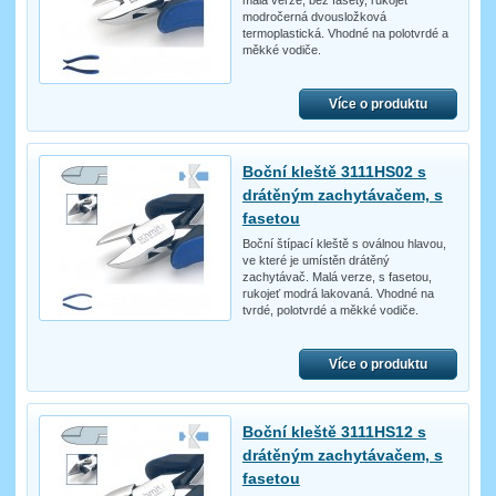
modročerná dvousložková
termoplastická. Vhodné na polotvrdé a
měkké vodiče.
Více o produktu
Boční kleště 3111HS02 s
drátěným zachytávačem, s
fasetou
Boční štípací kleště s oválnou hlavou,
ve které je umístěn drátěný
zachytávač. Malá verze, s fasetou,
rukojeť modrá lakovaná. Vhodné na
tvrdé, polotvrdé a měkké vodiče.
Více o produktu
Boční kleště 3111HS12 s
drátěným zachytávačem, s
fasetou