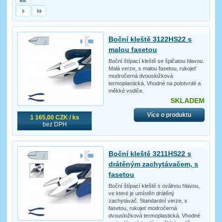
Boční kleště 3122HS22 s
malou fasetou
Boční štípací kleště se špičatou hlavou.
Malá verze, s malou fasetou, rukojeť
modročerná dvousložková
termoplastická. Vhodné na polotvrdé a
měkké vodiče.
SKLADEM
Více o produktu
1 165,00 CZK / ks
bez DPH
Boční kleště 3211HS22 s
drátěným zachytávačem, s
fasetou
Boční štípací kleště s oválnou hlavou,
ve které je umístěn drátěný
zachytávač. Standardní verze, s
fasetou, rukojeť modročerná
dvousložková termoplastická. Vhodné