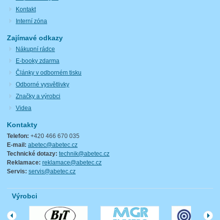
Kontakt
Interní zóna
Zajímavé odkazy
Nákupní rádce
E-booky zdarma
Články v odborném tisku
Odborné vysvětlivky
Značky a výrobci
Videa
Kontakty
Telefon:
+420 466 670 035
E-mail:
abetec@abetec.cz
Technické dotazy:
technik@abetec.cz
Reklamace:
reklamace@abetec.cz
Servis:
servis@abetec.cz
Výrobci