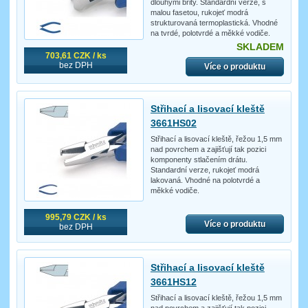
dlouhými břity. Standardní verze, s
malou fasetou, rukojeť modrá
strukturovaná termoplastická. Vhodné
na tvrdé, polotvrdé a měkké vodiče.
SKLADEM
703,61 CZK / ks
bez DPH
Více o produktu
Střihací a lisovací kleště
3661HS02
Střihací a lisovací kleště, řežou 1,5 mm
nad povrchem a zajišťují tak pozici
komponenty stlačením drátu.
Standardní verze, rukojeť modrá
lakovaná. Vhodné na polotvrdé a
měkké vodiče.
995,79 CZK / ks
Více o produktu
bez DPH
Střihací a lisovací kleště
3661HS12
Střihací a lisovací kleště, řežou 1,5 mm
nad povrchem a zajišťují tak pozici