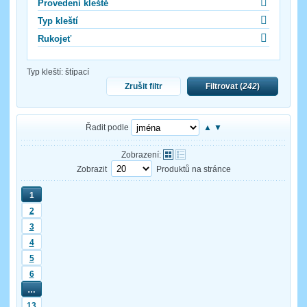
Provedení kleště
Typ kleští
Rukojeť
Typ kleští:
štípací
Zrušit filtr
Filtrovat (
242
)
Řadit podle
▲
▼
Zobrazení:
Zobrazit
Produktů na stránce
1
2
3
4
5
6
…
13