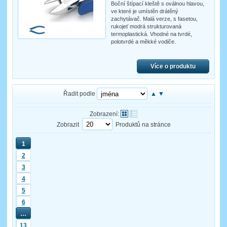
Boční štípací kleště s oválnou hlavou,
ve které je umístěn drátěný
zachytávač. Malá verze, s fasetou,
rukojeť modrá strukturovaná
termoplastická. Vhodné na tvrdé,
polotvrdé a měkké vodiče.
Více o produktu
Řadit podle
▲
▼
Zobrazení:
Zobrazit
Produktů na stránce
1
2
3
4
5
6
…
13