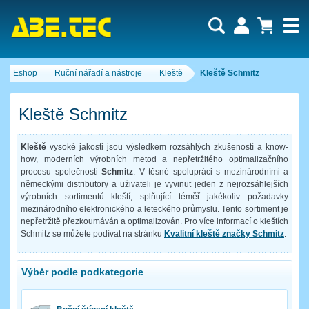
Uživatel:
Nákupní košík je momentálně prázdný.
Eshop
Ruční nářadí a nástroje
Kleště
Kleště Schmitz
Počet produktů:
0
Heslo:
Obsah košíku
Cena celkem:
0,00 CZK
Kleště Schmitz
Zapomenuté heslo
Nová registrace
Přihlásit
Kleště
vysoké jakosti jsou výsledkem rozsáhlých zkušeností a know-
how, moderních výrobních metod a nepřetržitého optimalizačního
procesu společnosti
Schmitz
. V těsné spolupráci s mezinárodními a
německými distributory a uživateli je vyvinut jeden z nejrozsáhlejších
výrobních sortimentů kleští, splňující téměř jakékoliv požadavky
mezinárodního elektronického a leteckého průmyslu. Tento sortiment je
nepřetržitě přezkoumáván a optimalizován. Pro více informací o kleštích
Schmitz se můžete podívat na stránku
Kvalitní kleště značky Schmitz
.
Výběr podle podkategorie