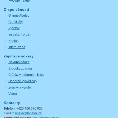
FAQ pro nákup
O společnosti
O firmě Abetec
Certifikáty
Výstavy
Inspekční orgán
Kontakt
Interní zóna
Zajímavé odkazy
Nákupní rádce
E-booky zdarma
Články v odborném tisku
Odborné vysvětlivky
Značky a výrobci
Videa
Kontakty
Telefon:
+420 466 670 035
E-mail:
abetec@abetec.cz