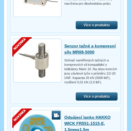
navržena pro dlouhodobou práci.
Více o produktu
Senzor tažné a kompresní
síly MR08-5000
Snímač naměřených tažných a
kompresních sil kompatibilní s
indikátory Mark-10. Na obou koncích
jsou závitové tyče o průměru 1/2-20
UNF. Kapacita 25 kN (5000 lbF),
rozlišení 0,01 kN (2,0 lbF).
Více o produktu
Odpájecí lanko HAKKO
WICK FR551-1515-E,
1,5mmx1,5m