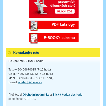
Kontaktujte nás
Po - pá: 7:00 - 15:00 hodin
Tel.: +420466670035 (7-15 hod.)
GSM: +420733533932 (7-16 hod.)
Mobil: +420733533976 (7-16 hod.)
E-mail:
abetec@abetec.cz
__________________________
Přečtěte si
Obchodní podmínky
a
Etický kodex obchodu
společnosti ABE.TEC.