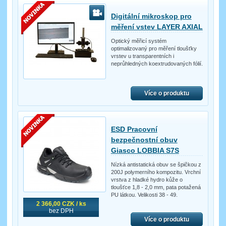
Digitální mikroskop pro
měření vstev LAYER AXIAL
Optický měřicí systém
optimalizovaný pro měření tloušťky
vrstev u transparentních i
neprůhledných koextrudovaných fólií.
Více o produktu
ESD Pracovní
bezpečnostní obuv
Giasco LOBBIA S7S
Nízká antistatická obuv se špičkou z
200J polymerního kompozitu. Vrchní
vrstva z hladké hydro kůže o
tloušťce 1,8 - 2,0 mm, pata potažená
PU látkou. Velikosti 38 - 49.
2 366,00 CZK / ks
bez DPH
Více o produktu