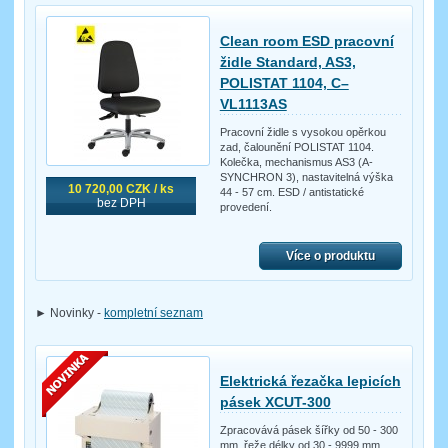
Clean room ESD pracovní
židle Standard, AS3,
POLISTAT 1104, C–
VL1113AS
Pracovní židle s vysokou opěrkou
zad, čalounění POLISTAT 1104.
Kolečka, mechanismus AS3 (A-
SYNCHRON 3), nastavitelná výška
10 720,00 CZK / ks
44 - 57 cm. ESD / antistatické
bez DPH
provedení.
Více o produktu
► Novinky -
kompletní seznam
Elektrická řezačka lepicích
pásek XCUT-300
Zpracovává pásek šířky od 50 - 300
mm, řeže délky od 30 - 9999 mm,