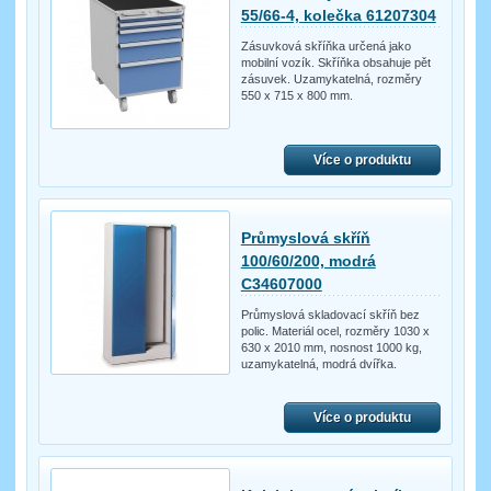
55/66-4, kolečka 61207304
Zásuvková skříňka určená jako
mobilní vozík. Skříňka obsahuje pět
zásuvek. Uzamykatelná, rozměry
550 x 715 x 800 mm.
Více o produktu
Průmyslová skříň
100/60/200, modrá
C34607000
Průmyslová skladovací skříň bez
polic. Materiál ocel, rozměry 1030 x
630 x 2010 mm, nosnost 1000 kg,
uzamykatelná, modrá dvířka.
Více o produktu