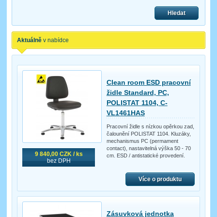
Hledat
Aktuálně
v nabídce
Clean room ESD pracovní
židle Standard, PC,
POLISTAT 1104, C-
VL1461HAS
Pracovní židle s nízkou opěrkou zad,
čalounění POLISTAT 1104. Kluzáky,
mechanismus PC (permament
contact), nastavitelná výška 50 - 70
9 840,00 CZK / ks
cm. ESD / antistatické provedení.
bez DPH
Více o produktu
Zásuvková jednotka