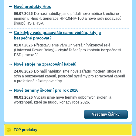
Nové produkty Hios
06.07.2026
Do naší nabídky jsme přidali nové měřiče krouticího
momentu Hios 4. generace HP-10/HP-100 a nové řady podavačů
šroubů HS a HSV.
Co kdyby vaše pracoviště samo vědělo, kdy je
bezpečné pracovat?
01.07.2026
Představujeme vám Univerzální výkonové relé
(Universal Power Relay) – chytré řešení pro kontrolu bezpečnosti
ESD pracovišť.
Nové stroje na zpracování kabelů
24.06.2026
Do naší nabídky jsme nově zařadili moderní stroje na
střih a odizolování kabelů, pokročilé systémy pro zpracování kabelů
a profesionální krimpovací sy...
Nové termíny školení pro rok 2026
08.01.2026
Vypsali jsme nové termíny odborných školení a
workshopů, které se budou konat v roce 2026.
Všechny články
TOP
produkty