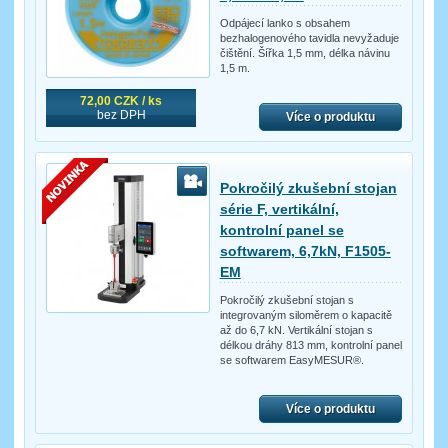
Odpájecí lanko s obsahem
bezhalogenového tavidla nevyžaduje
čištění. Šířka 1,5 mm, délka návinu
1,5 m.
72,00 CZK / ks
bez DPH
Více o produktu
Pokročilý zkušební stojan
série F, vertikální,
kontrolní panel se
softwarem, 6,7kN, F1505-
EM
Pokročilý zkušební stojan s
integrovaným siloměrem o kapacitě
až do 6,7 kN. Vertikální stojan s
délkou dráhy 813 mm, kontrolní panel
se softwarem EasyMESUR®.
Více o produktu