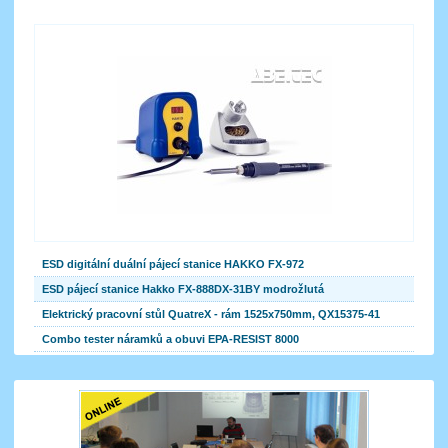
ESD digitální duální pájecí stanice HAKKO FX-972
ESD pájecí stanice Hakko FX-888DX-31BY modrožlutá
Elektrický pracovní stůl QuatreX - rám 1525x750mm, QX15375-41
Combo tester náramků a obuvi EPA-RESIST 8000