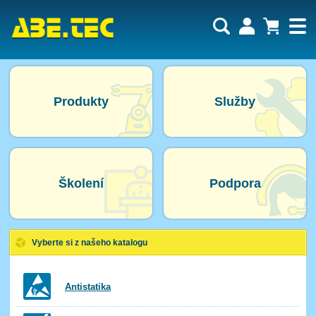
Uživatel:
Nákupní košík je momentálně prázdný.
Počet produktů:
0
Heslo:
Obsah košíku
Cena celkem:
0,00 CZK
Produkty
Služby
Zapomenuté heslo
Nová registrace
Přihlásit
Školení
Podpora
Vyberte si
z našeho katalogu
Antistatika