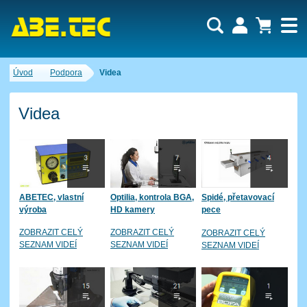
Uživatel:
Nákupní košík je momentálně prázdný.
Úvod
Podpora
Videa
Počet produktů:
0
Heslo:
Obsah košíku
Cena celkem:
0,00 CZK
Videa
Zapomenuté heslo
Nová registrace
Přihlásit
ABETEC, vlastní
Optilia, kontrola BGA,
Spidé, přetavovací
výroba
HD kamery
pece
ZOBRAZIT CELÝ
ZOBRAZIT CELÝ
ZOBRAZIT CELÝ
SEZNAM VIDEÍ
SEZNAM VIDEÍ
SEZNAM VIDEÍ