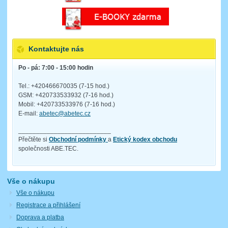
Kontaktujte nás
Po - pá: 7:00 - 15:00 hodin
Tel.: +420466670035 (7-15 hod.)
GSM: +420733533932 (7-16 hod.)
Mobil: +420733533976 (7-16 hod.)
E-mail:
abetec@abetec.cz
__________________________
Přečtěte si
Obchodní podmínky
a
Etický kodex obchodu
společnosti ABE.TEC.
Vše o nákupu
Vše o nákupu
Registrace a přihlášení
Doprava a platba