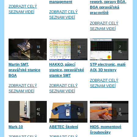
management
rework, opravy BGA,
ZOBRAZIT CELÝ
BGA opravářská
SEZNAM VIDEÍ
ZOBRAZIT CELÝ
pracoviště
SEZNAM VIDEÍ
ZOBRAZIT CELÝ
SEZNAM VIDEÍ
Martin SMT,
HAKKO, pájecí
STP electronic, malé
pravářské stanice
stanice, opravářské
AOI, 3D testery
BGA
stanice SMT
ZOBRAZIT CELÝ
ZOBRAZIT CELÝ
ZOBRAZIT CELÝ
SEZNAM VIDEÍ
SEZNAM VIDEÍ
SEZNAM VIDEÍ
Mark-10
ABETEC školení
HIOS, momentové
šroubováky