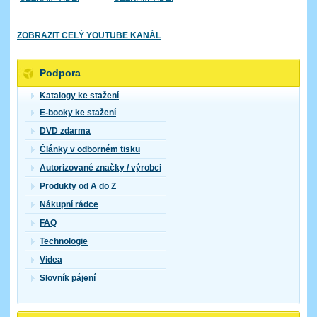
ZOBRAZIT CELÝ YOUTUBE KANÁL
Podpora
Katalogy ke stažení
E-booky ke stažení
DVD zdarma
Články v odborném tisku
Autorizované značky / výrobci
Produkty od A do Z
Nákupní rádce
FAQ
Technologie
Videa
Slovník pájení