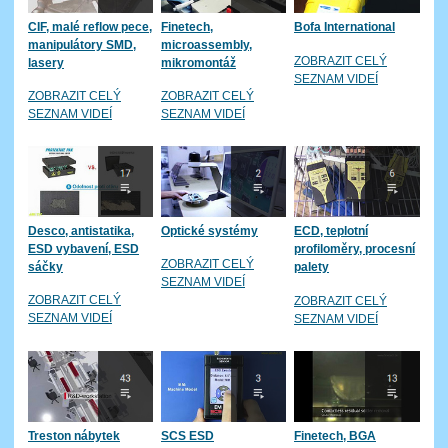
CIF, malé reflow pece,
Finetech,
Bofa International
manipulátory SMD,
microassembly,
ZOBRAZIT CELÝ
lasery
mikromontáž
SEZNAM VIDEÍ
ZOBRAZIT CELÝ
ZOBRAZIT CELÝ
SEZNAM VIDEÍ
SEZNAM VIDEÍ
Desco, antistatika,
Optické systémy
ECD, teplotní
ESD vybavení, ESD
profiloměry, procesní
ZOBRAZIT CELÝ
sáčky
palety
SEZNAM VIDEÍ
ZOBRAZIT CELÝ
ZOBRAZIT CELÝ
SEZNAM VIDEÍ
SEZNAM VIDEÍ
Treston nábytek
SCS ESD
Finetech, BGA