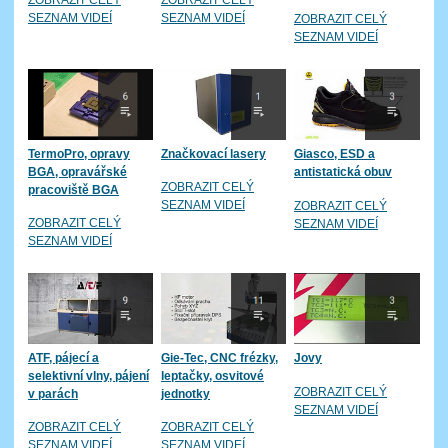
ZOBRAZIT CELÝ
ZOBRAZIT CELÝ
SEZNAM VIDEÍ
SEZNAM VIDEÍ
ZOBRAZIT CELÝ
SEZNAM VIDEÍ
TermoPro, opravy
Značkovací lasery
Giasco, ESD a
BGA, opravářské
antistatická obuv
ZOBRAZIT CELÝ
pracoviště BGA
SEZNAM VIDEÍ
ZOBRAZIT CELÝ
ZOBRAZIT CELÝ
SEZNAM VIDEÍ
SEZNAM VIDEÍ
ATF, pájecí a
Gie-Tec, CNC frézky,
Jovy
selektivní vlny, pájení
leptačky, osvitové
ZOBRAZIT CELÝ
v parách
jednotky
SEZNAM VIDEÍ
ZOBRAZIT CELÝ
ZOBRAZIT CELÝ
SEZNAM VIDEÍ
SEZNAM VIDEÍ