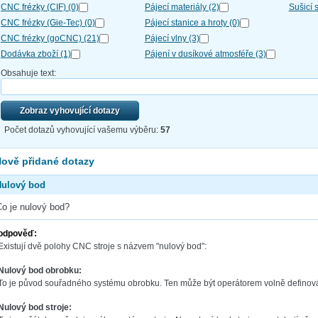
CNC frézky (CIF) (0)
Pájecí materiály (2)
Sušicí 
CNC frézky (Gie-Tec) (0)
Pájecí stanice a hroty (0)
CNC frézky (goCNC) (21)
Pájecí vlny (3)
Dodávka zboží (1)
Pájení v dusíkové atmosféře (3)
Obsahuje text:
Zobraz vyhovující dotazy
Počet dotazů vyhovující vašemu výběru:
57
ově přidané dotazy
Nulový bod
Co je nulový bod?
odpověď:
Existují dvě polohy CNC stroje s názvem "nulový bod":
Nulový bod obrobku:
To je původ souřadného systému obrobku. Ten může být operátorem volně definov
Nulový bod stroje: