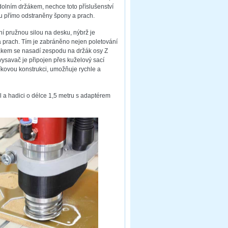
dolním držákem, nechce toto příslušenství
ou přímo odstraněny špony a prach.
í pružnou silou na desku, nýbrž je
á prach. Tím je zabráněno nejen poletování
ržákem se nasadí zespodu na držák osy Z
ysavač je připojen přes kuželový sací
níkovou konstrukci, umožňuje rychle a
 a hadici o délce 1,5 metru s adaptérem