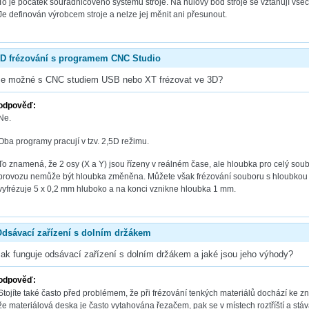
To je počátek souřadnicového systému stroje. Na nulový bod stroje se vztahují vše
Je definován výrobcem stroje a nelze jej měnit ani přesunout.
D frézování s programem CNC Studio
Je možné s CNC studiem USB nebo XT frézovat ve 3D?
odpověď:
Ne.
Oba programy pracují v tzv. 2,5D režimu.
To znamená, že 2 osy (X a Y) jsou řízeny v reálném čase, ale hloubka pro celý so
provozu nemůže být hloubka změněna. Můžete však frézování souboru s hloubkou l
vyfrézuje 5 x 0,2 mm hluboko a na konci vznikne hloubka 1 mm.
dsávací zařízení s dolním držákem
Jak funguje odsávací zařízení s dolním držákem a jaké jsou jeho výhody?
odpověď:
Stojíte také často před problémem, že při frézování tenkých materiálů dochází ke
že materiálová deska je často vytahována řezačem, pak se v místech roztříští a 