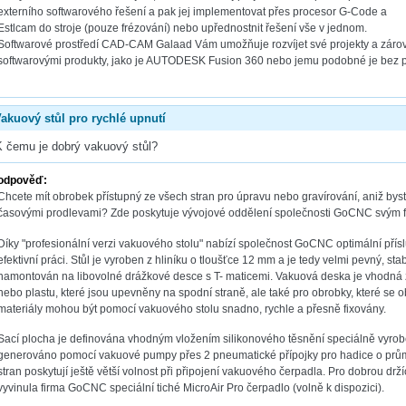
externího softwarového řešení a pak jej implementovat přes procesor G-Code a
Estlcam do stroje (pouze frézování) nebo upřednostnit řešení vše v jednom.
Softwarové prostředí CAD-CAM Galaad Vám umožňuje rozvíjet své projekty a zárove
softwarovými produkty, jako je AUTODESK Fusion 360 nebo jemu podobné je bez 
akuový stůl pro rychlé upnutí
K čemu je dobrý vakuový stůl?
odpověď:
Chcete mít obrobek přístupný ze všech stran pro úpravu nebo gravírování, aniž bys
časovými prodlevami? Zde poskytuje vývojové oddělení společnosti GoCNC svým 
Díky "profesionální verzi vakuového stolu" nabízí společnost GoCNC optimální příslu
efektivní práci. Stůl je vyroben z hliníku o tloušťce 12 mm a je tedy velmi pevný, sta
namontován na libovolné drážkové desce s T- maticemi. Vakuová deska je vhodná
nebo plastu, které jsou upevněny na spodní straně, ale také pro obrobky, které se ob
materiály mohou být pomocí vakuového stolu snadno, rychle a přesně fixovány.
Sací plocha je definována vhodným vložením silikonového těsnění speciálně vyrob
generováno pomocí vakuové pumpy přes 2 pneumatické přípojky pro hadice o prů
stran poskytují ještě větší volnost při připojení vakuového čerpadla. Pro dobrou d
vyvinula firma GoCNC speciální tiché MicroAir Pro čerpadlo (volně k dispozici).