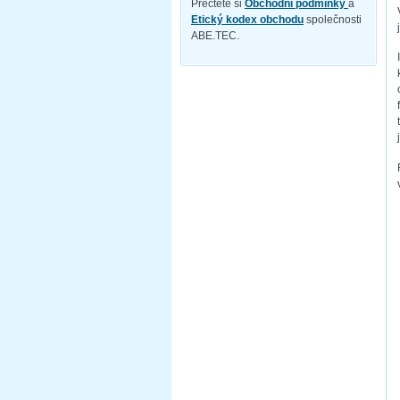
Přečtěte si
Obchodní podmínky
a
Etický kodex obchodu
společnosti
ABE.TEC.