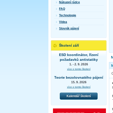
Nákupní rádce
FAQ
Technologie
Videa
Slovník pájení
Školení září
ESD koordinátor, řízení
N
požadavků antistatiky
1. - 2. 9. 2026
více o tomto školení
Teorie bezolovnatého pájení
15. 9. 2026
více o tomto školení
Kalendář školení