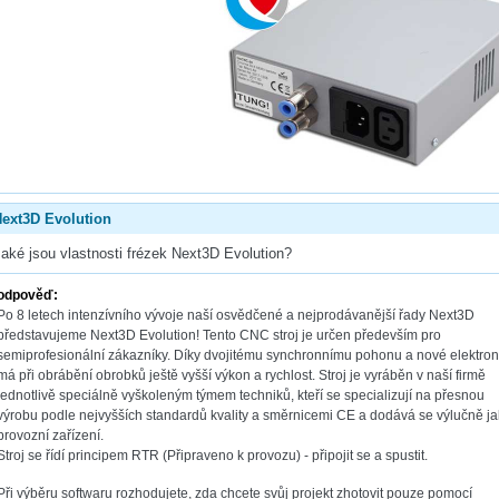
ext3D Evolution
aké jsou vlastnosti frézek Next3D Evolution?
odpověď:
Po 8 letech intenzívního vývoje naší osvědčené a nejprodávanější řady Next3D
představujeme Next3D Evolution! Tento CNC stroj je určen především pro
semiprofesionální zákazníky. Díky dvojitému synchronnímu pohonu a nové elektron
má při obrábění obrobků ještě vyšší výkon a rychlost. Stroj je vyráběn v naší firmě
jednotlivě speciálně vyškoleným týmem techniků, kteří se specializují na přesnou
výrobu podle nejvyšších standardů kvality a směrnicemi CE a dodává se výlučně j
provozní zařízení.
Stroj se řídí principem RTR (Připraveno k provozu) - připojit se a spustit.
Při výběru softwaru rozhodujete, zda chcete svůj projekt zhotovit pouze pomocí