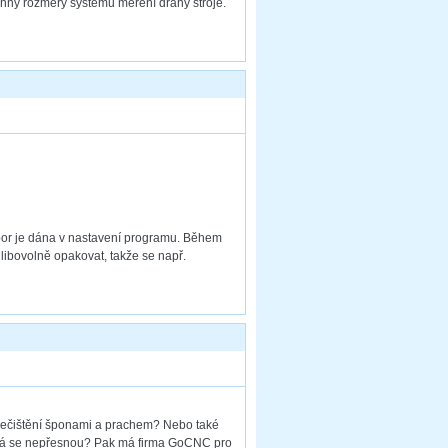
chny rozměry systému měření dráhy stroje.
ubor je dána v nastavení programu. Během
ibovolně opakovat, takže se např.
 znečištění šponami a prachem? Nebo také
stává se nepřesnou? Pak má firma GoCNC pro