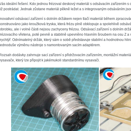
Vás ideální řešení. Kdo jednou frézoval deskový materiál s odsávacím zařízením s 
již postrádat. Jednak zůstane materiál pěkně ležet a s integrovaným odsáváním js
Inovativní odsávací zařízení s dolním držákem nejen tlačí materiál během zpracován
konstruováno jako kroužková tryska, která frézu plně obklopuje a spolehlivě odsáv
obrobku, ale i volné části nejsou zachyceny frézou. Odsávací zařízení s dolním d
frézovacího vřetena, poté pevně a stabilně upevněno hlavním šroubem na osu Z a v
trychtýř. Odnímatelný držák, který sám o sobě představuje stabilní a hodnotnou hli
jednoduše výměnu nástroje s namontovaným sacím adaptérem.
Rozsah dodávky zahrnuje sací zařízení s přidržovacím zařízením, montážní materiál
vysavače, který lze připojit k jakémukoli standardnímu vysavači.