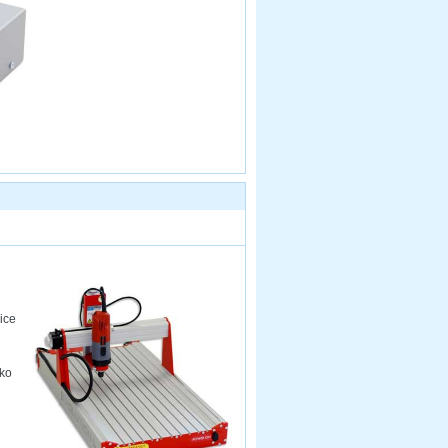
ice
ako