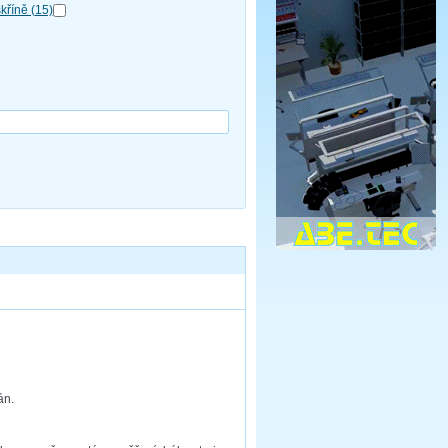
skříně (15)
án.