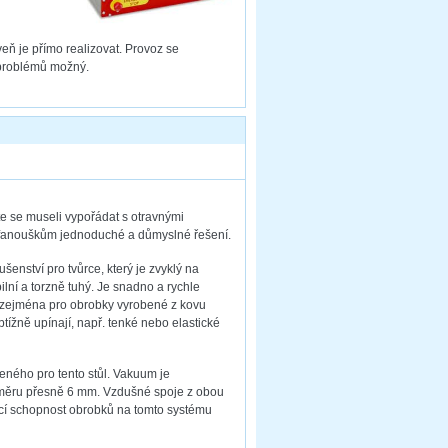
ň je přímo realizovat. Provoz se
problémů možný.
te se museli vypořádat s otravnými
fanouškům jednoduché a důmyslné řešení.
šenství pro tvůrce, který je zvyklý na
bilní a torzně tuhý. Je snadno a rychle
 zejména pro obrobky vyrobené z kovu
tížně upínají, např. tenké nebo elastické
eného pro tento stůl. Vakuum je
měru přesně 6 mm. Vzdušné spoje z obou
ržící schopnost obrobků na tomto systému