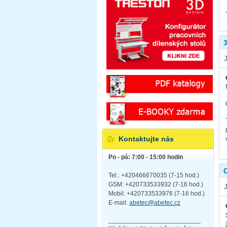
3
Kontaktujte nás
Po - pá: 7:00 - 15:00 hodin
O
Tel.: +420466670035 (7-15 hod.)
GSM: +420733533932 (7-16 hod.)
Mobil: +420733533976 (7-16 hod.)
E-mail:
abetec@abetec.cz
__________________________