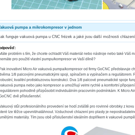
Vakuová pumpa a mikrokompresor v jednom
Jak funguje vakuová pumpa u CNC frézek a jaké jsou další možnosti chlazení
odpověď:
Máte problém s tím, že chcete ochladit Váš materiál nebo nástroje nebo také Váš m
nemáte pro použití vlastní pumpu/kompresor ve Vaší dílně?
Pak inovativní Micro Air vakuová pumpa/kompresor od firmy GoCNC představuje ch
dvěma 1/8 palcovými pneumatickými spoji, spínačem a vypínačem a regulátorem. Při
robustní, kvalitní protiskluzovou konstrukci. Dva 1/8 palcové pneumatické spoje fung
vakuová pumpa nebo jako kompresor a umožňují velmi rychlé a komfortní připojení
regulátorem pohodlně přizpůsobit individuálním pracovním podmínkám. K Micro A
GoCNC dvě příslušenství.
Vakuový stůl profesionálního provedení se hodí zvláště pro rovinné obrobky z kovu
které lze těžce upevnit/natáhnout. Vzduchové chlazení pro plasty je nepostradateln
umělými materiály. Tím jsou obě příslušenství ideálním doplňkem k vakuové pumpě