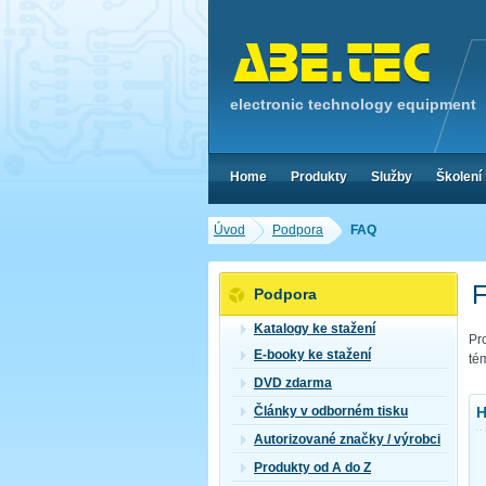
electronic technology equipment
Home
Produkty
Služby
Školení
Úvod
Podpora
FAQ
Podpora
Katalogy ke stažení
Pr
E-booky ke stažení
té
DVD zdarma
H
Články v odborném tisku
Autorizované značky / výrobci
Produkty od A do Z