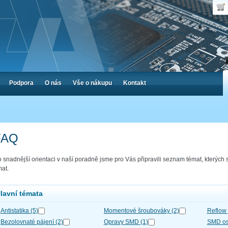
Uživ
Nák
Poč
Hes
Cen
Zap
Podpora
O nás
Vše o nákupu
Kontakt
FAQ
o snadnější orientaci v naší poradně jsme pro Vás připravili seznam témat, kterých 
mat.
lavní témata
Antistatika (5)
Momentové šroubováky (2)
Reflow 
Bezolovnaté pájení (2)
Opravy SMD (1)
SMD os