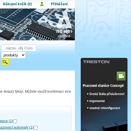
Nákupní košík (0)
Přihlášení
atel:
upní košík je momentálně prázdný.
et produktů:
0
lo:
Obsah košíku
a celkem:
0,00 CZK
omenuté heslo
Nová registrace
Přihlásit
se dotazy týkají. Můžete využít kombinaci více
pece (1)
azovací automaty (1)