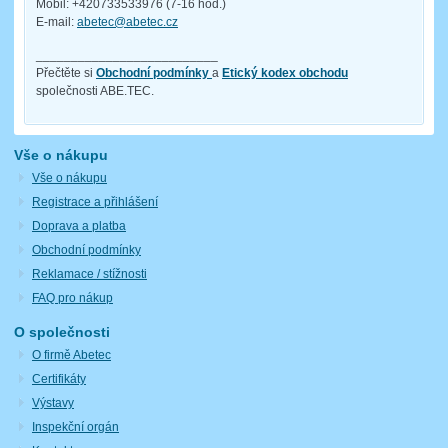
Mobil: +420733533976 (7-16 hod.)
E-mail:
abetec@abetec.cz
__________________________
Přečtěte si
Obchodní podmínky
a
Etický kodex obchodu
společnosti ABE.TEC.
Vše o nákupu
Vše o nákupu
Registrace a přihlášení
Doprava a platba
Obchodní podmínky
Reklamace / stížnosti
FAQ pro nákup
O společnosti
O firmě Abetec
Certifikáty
Výstavy
Inspekční orgán