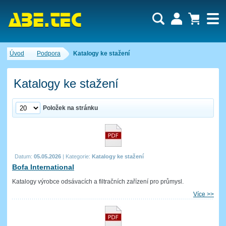
Uživatel:
Nákupní košík je momentálně prázdný.
Úvod
Podpora
Katalogy ke stažení
Počet produktů:
0
Heslo:
Obsah košíku
Cena celkem:
0,00 CZK
Katalogy ke stažení
Zapomenuté heslo
Nová registrace
Přihlásit
Položek na stránku
Datum:
05.05.2026
|
Kategorie:
Katalogy ke stažení
Bofa International
Katalogy výrobce odsávacích a filtračních zařízení pro průmysl.
Více >>