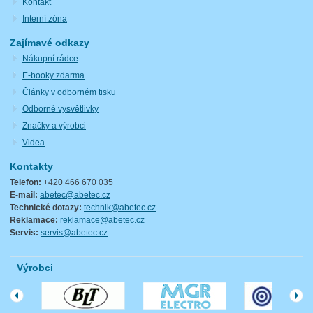
Kontakt
Interní zóna
Zajímavé odkazy
Nákupní rádce
E-booky zdarma
Články v odborném tisku
Odborné vysvětlivky
Značky a výrobci
Videa
Kontakty
Telefon:
+420 466 670 035
E-mail:
abetec@abetec.cz
Technické dotazy:
technik@abetec.cz
Reklamace:
reklamace@abetec.cz
Servis:
servis@abetec.cz
Výrobci