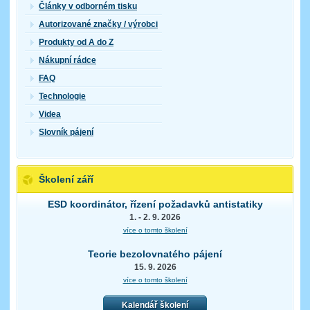
Články v odborném tisku
Autorizované značky / výrobci
Produkty od A do Z
Nákupní rádce
FAQ
Technologie
Videa
Slovník pájení
Školení září
ESD koordinátor, řízení požadavků antistatiky
1. - 2. 9. 2026
více o tomto školení
Teorie bezolovnatého pájení
15. 9. 2026
více o tomto školení
Kalendář školení