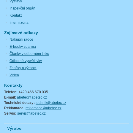
Výstavy
Inspekční orgán
Kontakt
Interní zóna
Zajímavé odkazy
Nákupní rádce
E-booky zdarma
Články v odborném tisku
Odborné vysvětlivky
Značky a výrobci
Videa
Kontakty
Telefon:
+420 466 670 035
E-mail:
abetec@abetec.cz
Technické dotazy:
technik@abetec.cz
Reklamace:
reklamace@abetec.cz
Servis:
servis@abetec.cz
Výrobci