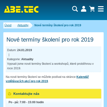
Uživatel:
Nákupní košík je momentálně prázdný.
Úvod
Aktuality
Nové termíny školení pro rok 2019
Počet produktů:
0
Heslo:
Obsah košíku
Cena celkem:
0,00 CZK
Nové termíny školení pro rok 2019
Zapomenuté heslo
Nová registrace
Přihlásit
Datum:
24.01.2019
|
Kategorie:
Aktuality
Vypsali jsme nové termíny školení a workshopů, které proběhnou v
roce 2019.
Na nové termíny školení se můžete podívat na stránce
Kalendář
vzdělávacích akcí pro rok 2019
.
Kontaktujte nás
Po - pá: 7:00 - 15:00 hodin