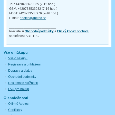
Tel.: +420466670035 (7-15 hod.)
GSM: +420733533932 (7-16 hod.)
Mobil: +420733533976 (7-16 hod.)
E-mail:
abetec@abetec.cz
__________________________
Přečtěte si
Obchodní podmínky
a
Etický kodex obchodu
společnosti ABE.TEC.
Vše o nákupu
Vše o nákupu
Registrace a přihlášení
Doprava a platba
Obchodní podmínky
Reklamace / stížnosti
FAQ pro nákup
O společnosti
O firmě Abetec
Certifikáty