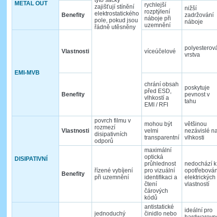
METAL OUT
rychlejší
zajišťují stínění
nižší
rozptýlení
elektrostatického
Benefity
zadržování
náboje při
pole, pokud jsou
náboje
uzemnění
řádně utěsněny
polyesterov
Vlastnosti
víceúčelové
vrstva
EMI-MVB
chrání obsah
poskytuje
před ESD,
Benefity
pevnost v
vlhkostí a
tahu
EMI / RFI
povrch filmu v
mohou být
většinou
rozmezí
Vlastnosti
velmi
nezávislé n
disipativních
transparentní
vlhkosti
odporů
maximální
optická
DISIPATIVNÍ
průhlednost
nedochází k
řízené vybíjení
pro vizuální
opotřebován
Benefity
při uzemnění
identifikaci a
elektrických
čtení
vlastností
čárových
kódů
antistatické
ideální pro
jednoduchý
činidlo nebo
hardwarovn