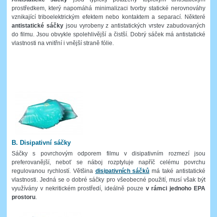
prostředkem, který napomáhá minimalizaci tvorby statické nerovnováhy
vznikající triboelektrickým efektem nebo kontaktem a separací. Některé
antistatické sáčky
jsou vyrobeny z antistatických vrstev zabudovaných
do filmu. Jsou obvykle spolehlivější a čistší. Dobrý sáček má antistatické
vlastnosti na vnitřní i vnější straně fólie.
B. Disipativní sáčky
Sáčky s povrchovým odporem filmu v disipativním rozmezí jsou
preferovanější, neboť se náboj rozptyluje napříč celému povrchu
regulovanou rychlostí. Většina
disipativních sáčků
má také antistatické
vlastnosti. Jedná se o dobré sáčky pro všeobecné použití, musí však být
využívány v nekritickém prostředí, ideálně pouze
v rámci jednoho EPA
prostoru
.