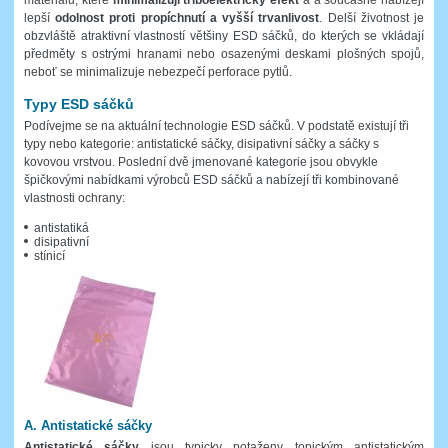
lepší
odolnost proti propíchnutí a vyšší trvanlivost
. Delší životnost je
obzvláště atraktivní vlastností většiny ESD sáčků, do kterých se vkládají
předměty s ostrými hranami nebo osazenými deskami plošných spojů,
neboť se minimalizuje nebezpečí perforace pytlů.
Typy ESD sáčků
Podívejme se na aktuální technologie ESD sáčků. V podstatě existují tři
typy nebo kategorie: antistatické sáčky, disipativní sáčky a sáčky s
kovovou vrstvou. Poslední dvě jmenované kategorie jsou obvykle
špičkovými nabídkami výrobců ESD sáčků a nabízejí tři kombinované
vlastnosti ochrany:
antistatiká
disipativní
stínicí
A. Antistatické sáčky
Antistatické sáčky
jsou typicky potaženy topickým antistatickým