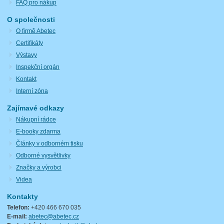
FAQ pro nákup
O společnosti
O firmě Abetec
Certifikáty
Výstavy
Inspekční orgán
Kontakt
Interní zóna
Zajímavé odkazy
Nákupní rádce
E-booky zdarma
Články v odborném tisku
Odborné vysvětlivky
Značky a výrobci
Videa
Kontakty
Telefon:
+420 466 670 035
E-mail:
abetec@abetec.cz