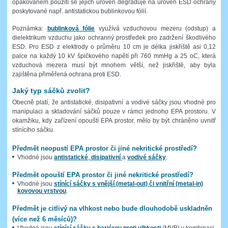
opakovaném použití se jejich úroveň degraduje na úroveň ESD ochrany
poskytované např. antistatickou bublinkovou fólií.
Poznámka:
bublinková fólie
využívá vzduchovou mezeru (odstup) a
dielektrikum vzduchu jako ochranný prostředek pro zadržení škodlivého
ESD. Pro ESD z elektrody o průměru 10 cm je délka jiskřiště asi 0,12
palce na každý 10 kV špičkového napětí při 760 mmHg a 25 oC, která
vzduchová mezera musí být mnohem větší, než jiskřiště, aby byla
zajištěna přiměřená ochrana proti ESD.
Jaký typ sáčků zvolit?
Obecně platí, že antistatické, disipativní a vodivé sáčky jsou vhodné pro
manipulaci a skladování sáčků pouze v rámci jednoho EPA prostoru. V
okamžiku, kdy zařízení opouští EPA prostor, mělo by být chráněno uvnitř
stínícího sáčku.
Předmět neopustí EPA prostor či jiné nekritické prostředí?
Vhodné jsou
antistatické
,
disipativní
a
vodivé sáčky
.
Předmět opouští EPA prostor či jiné nekritické prostředí?
Vhodné jsou
stínící sáčky s vnější (metal-out) či vnitřní (metal-in)
kovovou vrstvou
.
Předmět je citlivý na vlhkost nebo bude dlouhodobě uskladněn
(více než 6 měsíců)?
Vhodné jsou
stínící sáčky s bariérou proti vlhkosti
(MVB) v kombinaci