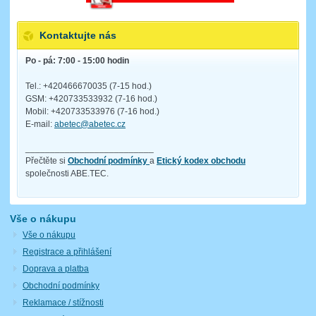
Kontaktujte nás
Po - pá: 7:00 - 15:00 hodin
Tel.: +420466670035 (7-15 hod.)
GSM: +420733533932 (7-16 hod.)
Mobil: +420733533976 (7-16 hod.)
E-mail:
abetec@abetec.cz
__________________________
Přečtěte si
Obchodní podmínky
a
Etický kodex obchodu
společnosti ABE.TEC.
Vše o nákupu
Vše o nákupu
Registrace a přihlášení
Doprava a platba
Obchodní podmínky
Reklamace / stížnosti