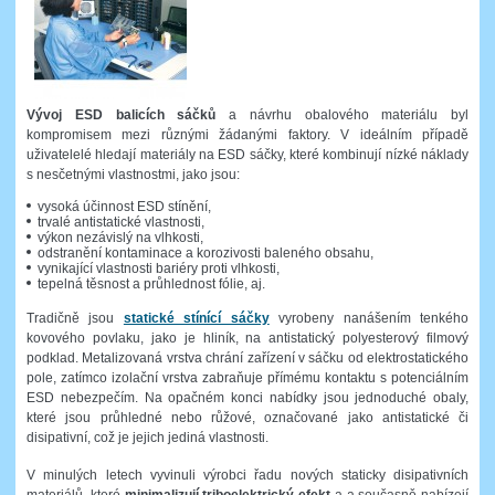
Vývoj ESD balicích sáčků
a návrhu obalového materiálu byl
kompromisem mezi různými žádanými faktory. V ideálním případě
uživatelelé hledají materiály na ESD sáčky, které kombinují nízké náklady
s nesčetnými vlastnostmi, jako jsou:
vysoká účinnost ESD stínění,
trvalé antistatické vlastnosti,
výkon nezávislý na vlhkosti,
odstranění kontaminace a korozivosti baleného obsahu,
vynikající vlastnosti bariéry proti vlhkosti,
tepelná těsnost a průhlednost fólie, aj.
Tradičně jsou
statické stínící sáčky
vyrobeny nanášením tenkého
kovového povlaku, jako je hliník, na antistatický polyesterový filmový
podklad. Metalizovaná vrstva chrání zařízení v sáčku od elektrostatického
pole, zatímco izolační vrstva zabraňuje přímému kontaktu s potenciálním
ESD nebezpečím. Na opačném konci nabídky jsou jednoduché obaly,
které jsou průhledné nebo růžové, označované jako antistatické či
disipativní, což je jejich jediná vlastnosti.
V minulých letech vyvinuli výrobci řadu nových staticky disipativních
materiálů, které
minimalizují triboelektrický efekt
a a současně nabízejí