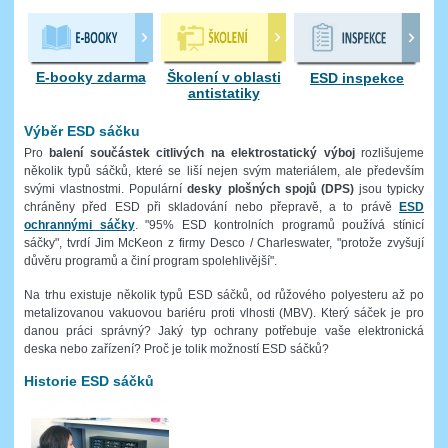
E-booky zdarma
Školení v oblasti
ESD inspekce
antistatiky
Výběr ESD sáčku
Pro
balení součástek citlivých na elektrostatický výboj
rozlišujeme
několik typů sáčků, které se liší nejen svým materiálem, ale především
svými vlastnostmi. Populární
desky plošných spojů (DPS)
jsou typicky
chráněny před ESD při skladování nebo přepravě, a to právě
ESD
ochrannými sáčky
. "95% ESD kontrolních programů používá stínicí
sáčky", tvrdí Jim McKeon z firmy Desco / Charleswater, "protože zvyšují
důvěru programů a činí program spolehlivější".
Na trhu existuje několik typů ESD sáčků, od růžového polyesteru až po
metalizovanou vakuovou bariéru proti vlhosti (MBV). Který sáček je pro
danou práci správný? Jaký typ ochrany potřebuje vaše elektronická
deska nebo zařízení? Proč je tolik možností ESD sáčků?
Historie ESD sáčků