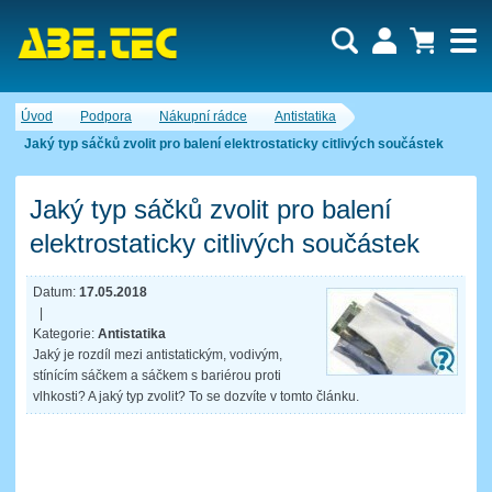
Uživatel:
Nákupní košík je momentálně prázdný.
Úvod
Podpora
Nákupní rádce
Antistatika
Počet produktů:
0
Heslo:
Obsah košíku
Jaký typ sáčků zvolit pro balení elektrostaticky citlivých součástek
Cena celkem:
0,00 CZK
Zapomenuté heslo
Nová registrace
Přihlásit
Jaký typ sáčků zvolit pro balení
elektrostaticky citlivých součástek
Datum:
17.05.2018
|
Kategorie:
Antistatika
Jaký je rozdíl mezi antistatickým, vodivým,
stínícím sáčkem a sáčkem s bariérou proti
vlhkosti? A jaký typ zvolit? To se dozvíte v tomto článku.