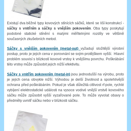
Existují dva běžné typy kovových stínících sáčků, které se liší konstrukcí -
sáčky s vnitřním a sáčky s vnějším pokovením
. Oba typy poskytují
podobné statické stínění s malými měřitelnými rozdíly ve většině
současných zkušebních metod.
Sáčky s vnějším pokovením (metal-out)
vyžadují složitější výrobní
postup, proto je jejich cena v porovnání se svým protějškem vyšší. Hlavní
problém souvisí s blízkostí kovové vrstvy k vnějšímu povrchu. Poškrábání
této vrstvy může způsobit jejich nižší efektivitu.
Sáčky s vnitřím pokovením (metal-in)
jsou jednodušší na výrobu, proto
je jejich cena obvykle nižší. Výhodou je delší životnost a spolehlivější
ochrana před poškrábáním. Pokud je však důležitá citlivost rf pole, rychlé
vybíjení elektrostatické události na vysoce vodivé vnější vrstvě kovového
sáčku může způsobit vyšší vyzařované pole. To může vyvolat obavy o
předměty uvnitř sáčku nebo v blízkosti sáčku.