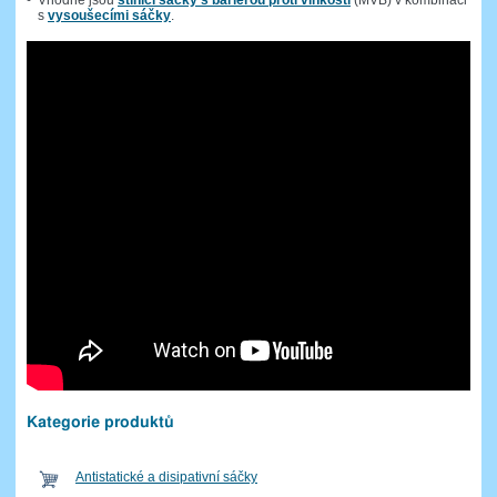
s
vysoušecími sáčky
.
Kategorie produktů
A
ntistatické a disipativní sáčky