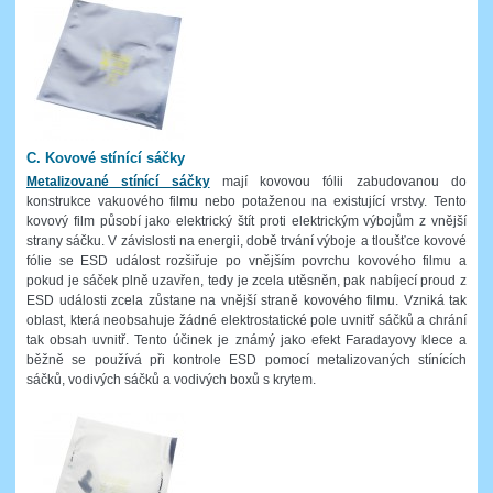
C. Kovové stínící sáčky
Metalizované stínící sáčky
mají kovovou fólii zabudovanou do
konstrukce vakuového filmu nebo potaženou na existující vrstvy. Tento
kovový film působí jako elektrický štít proti elektrickým výbojům z vnější
strany sáčku. V závislosti na energii, době trvání výboje a tloušťce kovové
fólie se ESD událost rozšiřuje po vnějším povrchu kovového filmu a
pokud je sáček plně uzavřen, tedy je zcela utěsněn, pak nabíjecí proud z
ESD události zcela zůstane na vnější straně kovového filmu. Vzniká tak
oblast, která neobsahuje žádné elektrostatické pole uvnitř sáčků a chrání
tak obsah uvnitř. Tento účinek je známý jako efekt Faradayovy klece a
běžně se používá při kontrole ESD pomocí metalizovaných stínících
sáčků, vodivých sáčků a vodivých boxů s krytem.