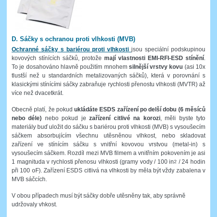
D. Sáčky s ochranou proti vlhkosti (MVB)
Ochranné sáčky s bariérou proti vlhkosti
jsou speciální podskupinou
kovových stínících sáčků, protože
mají vlastnosti EMI-RFI-ESD stínění
.
To je dosahováno hlavně použitím mnohem
silnější vrstvy kovu
(asi 10x
tlustší než u standardních metalizovaných sáčků), která v porovnání s
klasickými stínícími sáčky zabraňuje rychlosti přenostu vlhkosti (MVTR) až
více než dvacetkrát.
Obecně platí, že pokud
ukládáte ESDS zařízení po delší dobu (6 měsíců
nebo déle)
nebo pokud je
zařízení citlivé na korozi
, měli byste tyto
materiály buď uložit do sáčku s bariérou proti vlhkosti (MVB) s vysoušecím
sáčkem absorbujícím všechnu utěsněnou vlhkost, nebo skladovat
zařízení ve stínícím sáčku s vnitřní kovovou vrstvou (metal-in) s
vysoušecím sáčkem. Rozdíl mezi MVB filmem a vnitřním pokovením je asi
1 magnituda v rychlosti přenosu vlhkosti (gramy vody / 100 in
/ 24 hodin
2
při 100 oF). Zařízení ESDS citlivá na vlhkosti by měla být vždy zabalena v
MVB sáčcích.
V obou případech musí být sáčky dobře utěsněny tak, aby správně
udržovaly vhkost.