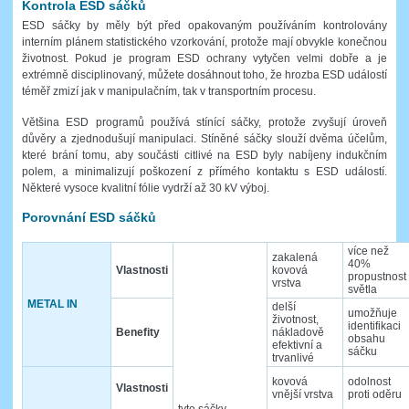
Kontrola ESD sáčků
ESD sáčky by měly být před opakovaným používáním kontrolovány
interním plánem statistického vzorkování, protože mají obvykle konečnou
životnost. Pokud je program ESD ochrany vytyčen velmi dobře a je
extrémně disciplinovaný, můžete dosáhnout toho, že hrozba ESD událostí
téměř zmizí jak v manipulačním, tak v transportním procesu.
Většina ESD programů používá stínící sáčky, protože zvyšují úroveň
důvěry a zjednodušují manipulaci. Stíněné sáčky slouží dvěma účelům,
které brání tomu, aby součásti citlivé na ESD byly nabíjeny indukčním
polem, a minimalizují poškození z přímého kontaktu s ESD událostí.
Některé vysoce kvalitní fólie vydrží až 30 kV výboj.
Porovnání ESD sáčků
více než
zakalená
40%
Vlastnosti
kovová
propustnost
vrstva
světla
METAL IN
delší
umožňuje
životnost,
identifikaci
Benefity
nákladově
obsahu
efektivní a
sáčku
trvanlivé
kovová
odolnost
Vlastnosti
vnější vrstva
proti oděru
tyto sáčky