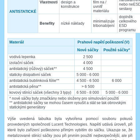
Vlastnosti
design a
film na /
nebo neES
konstrukce
uvnitř
sestavy
materiálu
ANTISTATICKÉ
doplněk
minimalizuje
celkového
Benefity
nízké náklady
tribonabíjení
ESD
programu
Materiál
Prahové napětí poškození (V)
Nové sáčky
Použité sáčky*
vodivá lepenka
2 500
izolační sáček
4 000
antistatický (růžový) sáček**
4 500
staticky disipativní sáček
5 000 - 6 000
antistatická bublinková fólie**
4 500 - 6 500
6 000
antistatická pěna**
> 6 500
kovový stínící sáček (všechny 3 typy)
6 500 - 8 000
5 000 - 6 000
* nové sáčky byly zmačkány nebo složeny pro simulování použití
** antistatické sáčky se mohou časem vysušit a stát se tak obrovským
statickými generátory
Výše uvedená tabulka byla vytvořena pomocí souboru pokusů
provedených společností Lucent Technologies. Napětí udává úroveň, při
které bylo zařízení poškozeno přímým vybitím do sáčku. Ukazuje se, že
metalizované stínící sáčky jsou při prvním použití nejbezpečnější, ale při