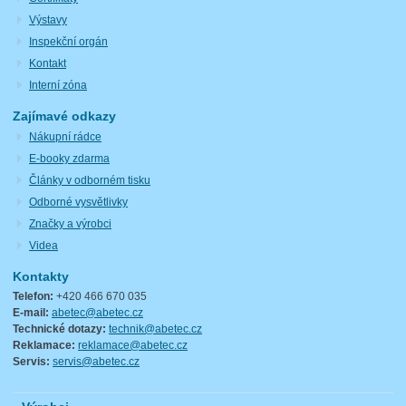
Výstavy
Inspekční orgán
Kontakt
Interní zóna
Zajímavé odkazy
Nákupní rádce
E-booky zdarma
Články v odborném tisku
Odborné vysvětlivky
Značky a výrobci
Videa
Kontakty
Telefon:
+420 466 670 035
E-mail:
abetec@abetec.cz
Technické dotazy:
technik@abetec.cz
Reklamace:
reklamace@abetec.cz
Servis:
servis@abetec.cz