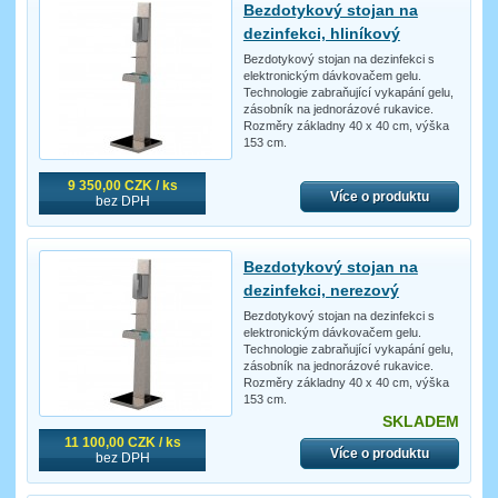
Bezdotykový stojan na
dezinfekci, hliníkový
Bezdotykový stojan na dezinfekci s
elektronickým dávkovačem gelu.
Technologie zabraňující vykapání gelu,
zásobník na jednorázové rukavice.
Rozměry základny 40 x 40 cm, výška
153 cm.
9 350,00 CZK / ks
Více o produktu
bez DPH
Bezdotykový stojan na
dezinfekci, nerezový
Bezdotykový stojan na dezinfekci s
elektronickým dávkovačem gelu.
Technologie zabraňující vykapání gelu,
zásobník na jednorázové rukavice.
Rozměry základny 40 x 40 cm, výška
153 cm.
SKLADEM
11 100,00 CZK / ks
Více o produktu
bez DPH