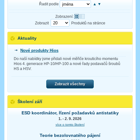
Řadit podle
▲
▼
Zobrazení:
Zobrazit
Produktů na stránce
Aktuality
Nové produkty Hios
Do naší nabídky jsme přidali nové měřiče krouticího momentu
Hios 4. generace HP-10/HP-100 a nové řady podavačů šroubů
HS a HSV.
Zobrazit všechny
Školení září
ESD koordinátor, řízení požadavků antistatiky
1. - 2. 9. 2026
více o tomto školení
Teorie bezolovnatého pájení