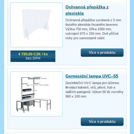
Ochranná přepážka z
plexiskla
Ochranná přepážka vyrobená z 5 mm
tlustého plexiskla řezaného laserem.
Výška 750 mm, šířka 1000 mm,
vykrojení 670 x 150 mm. Dvě příčné
nohy pro samostatné stání.
Více o produktu
4 780,00 CZK / ks
bez DPH
Germicidní lampa UVC–55
Dezinfekční UV-C lampa pro účinnou
likvidaci bakterií, virů, plísní, hub a
dalších patogenů. Výkon 55 W, rozměry
960 x 100 mm.
Více o produktu