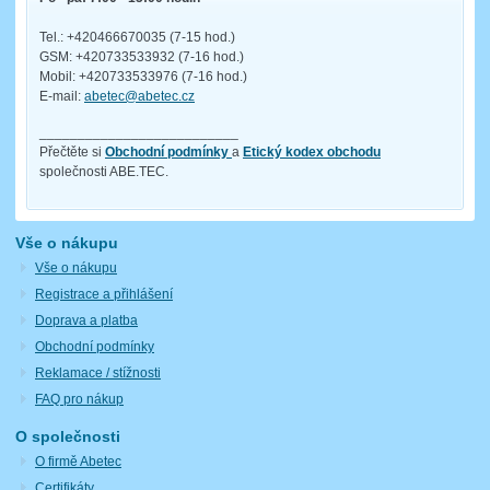
Tel.: +420466670035 (7-15 hod.)
GSM: +420733533932 (7-16 hod.)
Mobil: +420733533976 (7-16 hod.)
E-mail:
abetec@abetec.cz
__________________________
Přečtěte si
Obchodní podmínky
a
Etický kodex obchodu
společnosti ABE.TEC.
Vše o nákupu
Vše o nákupu
Registrace a přihlášení
Doprava a platba
Obchodní podmínky
Reklamace / stížnosti
FAQ pro nákup
O společnosti
O firmě Abetec
Certifikáty