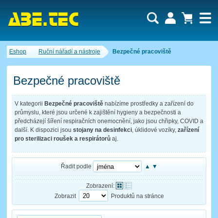
Uživatel:
Nákupní košík je momentálně prázdný.
Eshop
Ruční nářadí a nástroje
Bezpečné pracoviště
Počet produktů:
0
Heslo:
Obsah košíku
Cena celkem:
0,00 CZK
Bezpečné pracoviště
Zapomenuté heslo
Nová registrace
Přihlásit
V kategorii
Bezpečné pracoviště
nabízíme prostředky a zařízení do
průmyslu, které jsou určené k zajištění hygieny a bezpečnosti a
předcházejí šíření respiračních onemocnění, jako jsou chřipky, COVID a
další. K dispozici jsou
stojany na desinfekci
, úklidové vozíky,
zařízení
pro sterilizaci roušek a respirátorů
aj.
Řadit podle
▲
▼
Zobrazení:
Zobrazit
Produktů na stránce