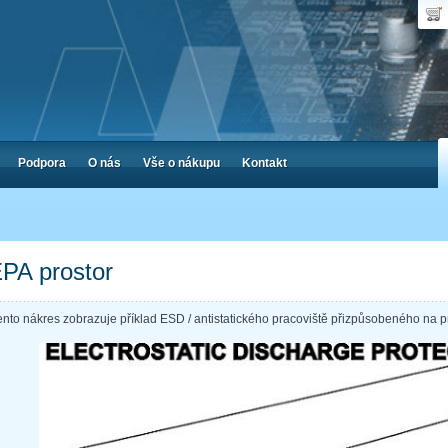
Uživ
Nák
Poč
Hes
Cen
Zap
Podpora
O nás
Vše o nákupu
Kontakt
PA prostor
ento nákres zobrazuje příklad ESD / antistatického pracoviště přizpůsobeného na p