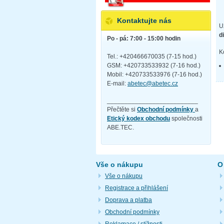
Kontaktujte nás
U
d
Po - pá: 7:00 - 15:00 hodin
K
Tel.: +420466670035 (7-15 hod.)
GSM: +420733533932 (7-16 hod.)
Mobil: +420733533976 (7-16 hod.)
E-mail:
abetec@abetec.cz
__________________________
Přečtěte si
Obchodní podmínky
a
Etický kodex obchodu
společnosti
ABE.TEC.
Vše o nákupu
O
Vše o nákupu
Registrace a přihlášení
Doprava a platba
Obchodní podmínky