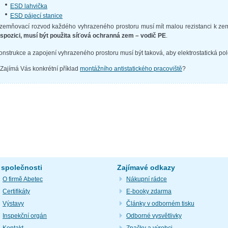
ESD lahvička
ESD pájecí stanice
zemňovací rozvod každého vyhrazeného prostoru musí mít malou rezistanci k zem
ispozici, musí být použita síťová ochranná zem – vodič PE
.
onstrukce a zapojení vyhrazeného prostoru musí být taková, aby elektrostatická pol
Zajímá Vás konkrétní příklad
montážního antistatického pracoviště
?
 společnosti
Zajímavé odkazy
O firmě Abetec
Nákupní rádce
Certifikáty
E-booky zdarma
Výstavy
Články v odborném tisku
Inspekční orgán
Odborné vysvětlivky