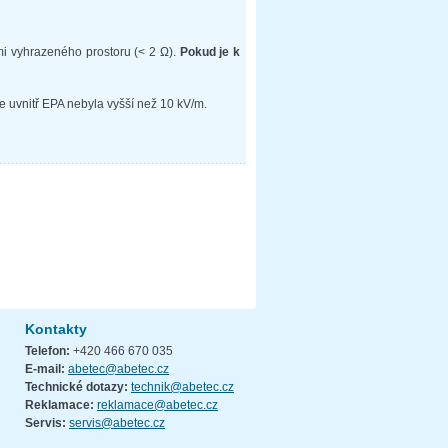
i vyhrazeného prostoru (< 2 Ω).
Pokud je k
e uvnitř EPA nebyla vyšší než 10 kV/m.
Kontakty
Telefon:
+420 466 670 035
E-mail:
abetec@abetec.cz
Technické dotazy:
technik@abetec.cz
Reklamace:
reklamace@abetec.cz
Servis:
servis@abetec.cz