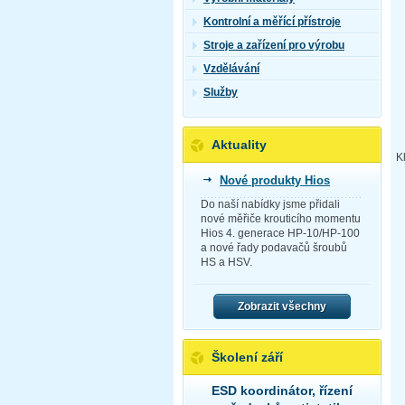
Kontrolní a měřící přístroje
Stroje a zařízení pro výrobu
Vzdělávání
Služby
Aktuality
K
Nové produkty Hios
Do naší nabídky jsme přidali
nové měřiče krouticího momentu
Hios 4. generace HP-10/HP-100
a nové řady podavačů šroubů
HS a HSV.
Zobrazit všechny
Školení září
ESD koordinátor, řízení