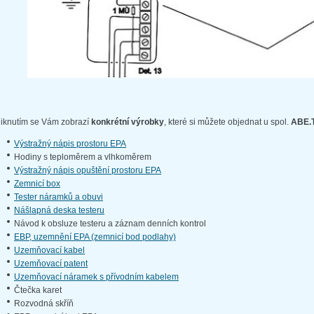
liknutím se Vám zobrazí
konkrétní výrobky
, které si můžete objednat u spol.
ABE.T
Výstražný nápis prostoru EPA
Hodiny s teploměrem a vlhkoměrem
Výstražný nápis opuštění prostoru EPA
Zemnicí box
Tester náramků a obuvi
Nášlapná deska testeru
Návod k obsluze testeru a záznam denních kontrol
EBP, uzemnění EPA (zemnicí bod podlahy)
Uzemňovací kabel
Uzemňovací patent
Uzemňovací náramek s přívodním kabelem
Čtečka karet
Rozvodná skříň