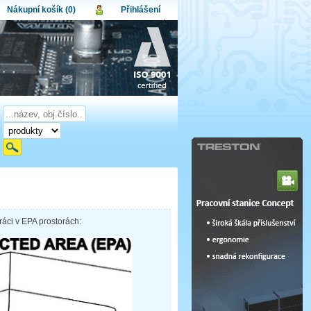
Nákupní košík (0)
Přihlášení
atel:
upní košík je momentálně prázdný.
et produktů:
0
lo:
Obsah košíku
a celkem:
0,00 CZK
omenuté heslo
Nová registrace
Přihlásit
ráci v EPA prostorách: