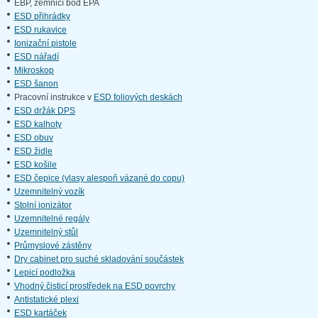
EBP, zemnicí bod EPA
ESD přihrádky
ESD rukavice
Ionizační pistole
ESD nářadí
Mikroskop
ESD šanon
Pracovní instrukce v
ESD foliových deskách
ESD držák DPS
ESD kalhoty
ESD obuv
ESD židle
ESD košile
ESD čepice (vlasy alespoň vázané do copu)
Uzemnitelný vozík
Stolní ionizátor
Uzemnitelné regály
Uzemnitelný stůl
Průmyslové zástěny
Dry cabinet pro suché skladování součástek
Lepicí podložka
Vhodný čisticí prostředek na ESD povrchy
Antistatické plexi
ESD kartáček