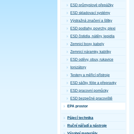
ESD průmyslové přepážky
ESD skladovací systémy
Výstražná značení a štítky
ESD podlahy, povrchy, plexi
ESD čistidla, nátěry, lepidla
Zemnicí boxy, kabely
Zemnicí náramky, kablíky
ESD oděvy, obuv, rukavice
Ionizátory
Testery a měřicí přístroje
ESD sáčky, fólie a přepravky
ESD pracovní pomůcky
ESD bezpečné pracoviště
EPA prostor
Pájecí technika
Ruční nářadí a nástroje
Výrobní materiály