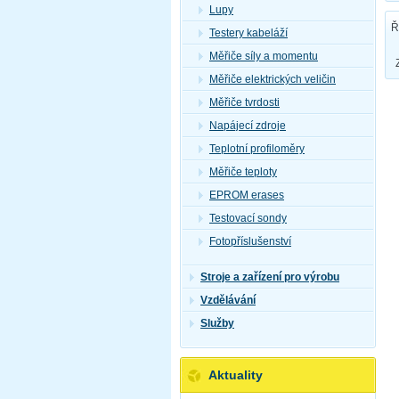
Lupy
Ř
Testery kabeláží
Měřiče síly a momentu
Měřiče elektrických veličin
Měřiče tvrdosti
Napájecí zdroje
Teplotní profiloměry
Měřiče teploty
EPROM erases
Testovací sondy
Fotopříslušenství
Stroje a zařízení pro výrobu
Vzdělávání
Služby
Aktuality