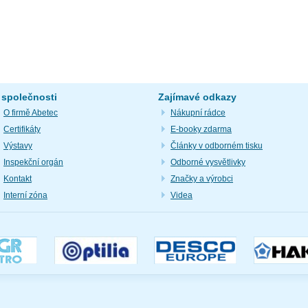
 společnosti
Zajímavé odkazy
O firmě Abetec
Nákupní rádce
Certifikáty
E-booky zdarma
Výstavy
Články v odborném tisku
Inspekční orgán
Odborné vysvětlivky
Kontakt
Značky a výrobci
Interní zóna
Videa