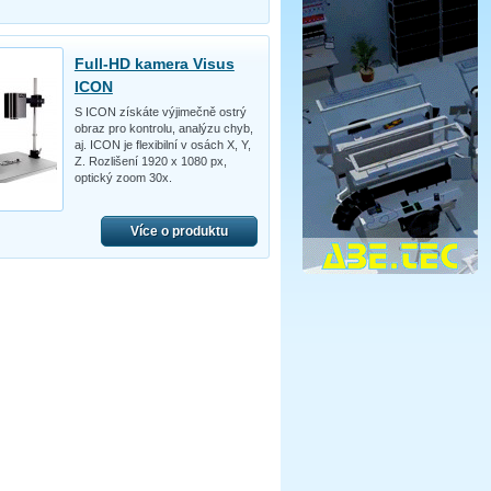
Full-HD kamera Visus
ICON
S ICON získáte výjimečně ostrý
obraz pro kontrolu, analýzu chyb,
aj. ICON je flexibilní v osách X, Y,
Z. Rozlišení 1920 x 1080 px,
optický zoom 30x.
Více o produktu