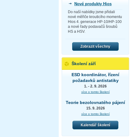
Nové produkty Hios
Do naší nabídky jsme přidali
nové měřiče krouticího momentu
Hios 4. generace HP-10/HP-100
a nové řady podavačů šroubů
HS a HSV.
Zobrazit všechny
Školení září
ESD koordinátor, řízení
požadavků antistatiky
1. - 2. 9. 2026
více o tomto školení
Teorie bezolovnatého pájení
15. 9. 2026
více o tomto školení
Kalendář školení