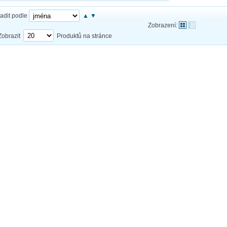
adit podle
▲
▼
Zobrazení:
Zobrazit
Produktů na stránce