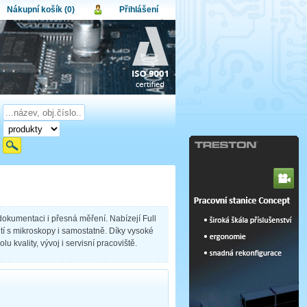
Nákupní košík (0)
Přihlášení
atel:
upní košík je momentálně prázdný.
et produktů:
0
lo:
Obsah košíku
a celkem:
0,00 CZK
omenuté heslo
Nová registrace
Přihlásit
dokumentaci i přesná měření. Nabízejí Full
tí s mikroskopy i samostatně. Díky vysoké
u kvality, vývoj i servisní pracoviště.