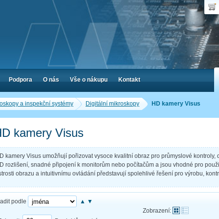
Uživ
Nák
Poč
Hes
Cen
Zap
Podpora
O nás
Vše o nákupu
Kontakt
oskopy a inspekční systémy
Digitální mikroskopy
HD kamery Visus
D kamery Visus
D kamery Visus umožňují pořizovat vysoce kvalitní obraz pro průmyslové kontroly, 
D rozlišení, snadné připojení k monitorům nebo počítačům a jsou vhodné pro použi
strosti obrazu a intuitivnímu ovládání představují spolehlivé řešení pro výrobu, kontrol
adit podle
▲
▼
Zobrazení: