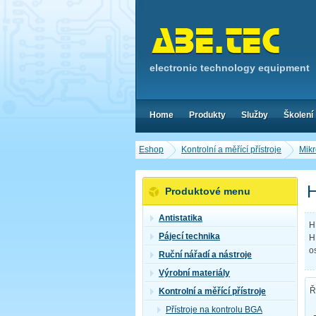
electronic technology equipment
Home
Produkty
Služby
Školení
Eshop
Kontrolní a měřící přístroje
Mikr
H
Produktové menu
Antistatika
H
Pájecí technika
H
o
Ruční nářadí a nástroje
Výrobní materiály
Ř
Kontrolní a měřící přístroje
Přístroje na kontrolu BGA