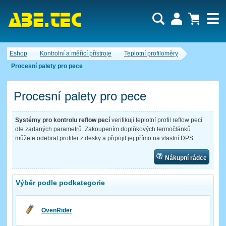
Uživatel:
Nákupní košík je momentálně prázdný.
Eshop
Kontrolní a měřící přístroje
Teplotní profiloměry
Počet produktů:
0
Heslo:
Obsah košíku
Procesní palety pro pece
Cena celkem:
0,00 CZK
Zapomenuté heslo
Nová registrace
Přihlásit
Procesní palety pro pece
Systémy pro kontrolu reflow pecí
verifikují teplotní profil reflow pecí
dle zadaných parametrů. Zakoupením doplňkových termočlánků
můžete odebrat profiler z desky a připojit jej přímo na vlastní DPS.
Nákupní rádce
Výběr podle podkategorie
OvenRider