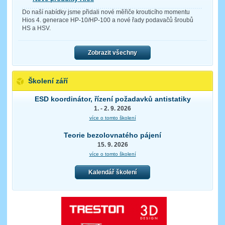
Do naší nabídky jsme přidali nové měřiče krouticího momentu
Hios 4. generace HP-10/HP-100 a nové řady podavačů šroubů
HS a HSV.
Zobrazit všechny
Školení září
ESD koordinátor, řízení požadavků antistatiky
1. - 2. 9. 2026
více o tomto školení
Teorie bezolovnatého pájení
15. 9. 2026
více o tomto školení
Kalendář školení