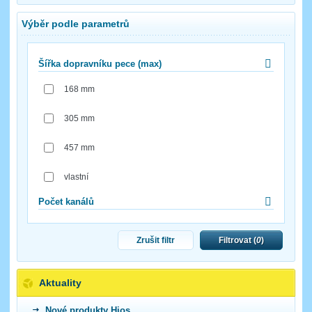
Výběr podle parametrů
Šířka dopravníku pece (max)
168 mm
305 mm
457 mm
vlastní
Počet kanálů
Zrušit filtr
Filtrovat (
0
)
Aktuality
Nové produkty Hios