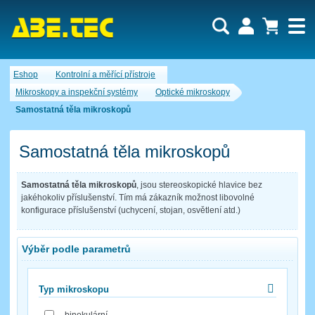
Uživatel:
Nákupní košík je momentálně prázdný.
Eshop
Kontrolní a měřící přístroje
Počet produktů:
0
Heslo:
Obsah košíku
Mikroskopy a inspekční systémy
Optické mikroskopy
Cena celkem:
0,00 CZK
Samostatná těla mikroskopů
Zapomenuté heslo
Nová registrace
Přihlásit
Samostatná těla mikroskopů
Samostatná těla mikroskopů
, jsou stereoskopické hlavice bez
jakéhokoliv příslušenství. Tím má zákazník možnost libovolné
konfigurace příslušenství (uchycení, stojan, osvětlení atd.)
Výběr podle parametrů
Typ mikroskopu
binokulární