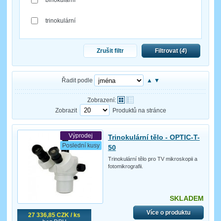
trinokulární
Zrušit filtr
Filtrovat (
4
)
Řadit podle
▲
▼
Zobrazení:
Zobrazit
Produktů na stránce
Výprodej
Trinokulární tělo - OPTIC-T-
Poslední kusy
50
Trinokulární tělo pro TV mikroskopii a
fotomikrografii.
SKLADEM
Více o produktu
27 336,85 CZK / ks