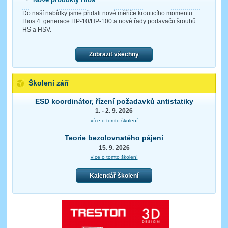
Do naší nabídky jsme přidali nové měřiče krouticího momentu
Hios 4. generace HP-10/HP-100 a nové řady podavačů šroubů
HS a HSV.
Zobrazit všechny
Školení září
ESD koordinátor, řízení požadavků antistatiky
1. - 2. 9. 2026
více o tomto školení
Teorie bezolovnatého pájení
15. 9. 2026
více o tomto školení
Kalendář školení