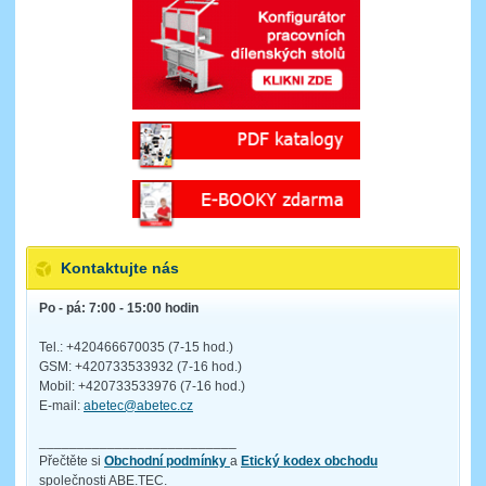
Kontaktujte nás
Po - pá: 7:00 - 15:00 hodin
Tel.: +420466670035 (7-15 hod.)
GSM: +420733533932 (7-16 hod.)
Mobil: +420733533976 (7-16 hod.)
E-mail:
abetec@abetec.cz
__________________________
Přečtěte si
Obchodní podmínky
a
Etický kodex obchodu
společnosti ABE.TEC.