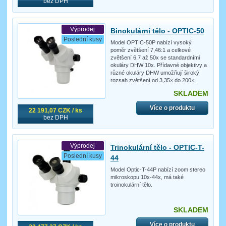
bez DPH
Výprodej
Binokulární tělo - OPTIC-50
Poslední kusy
Model OPTIC-50P nabízí vysoký
poměr zvětšení 7,46:1 a celkové
zvětšení 6,7 až 50x se standardními
okuláry DHW 10x. Přídavné objektivy a
různé okuláry DHW umožňují široký
rozsah zvětšení od 3,35× do 200×.
SKLADEM
Více o produktu
22 191,07 CZK / ks
bez DPH
Výprodej
Trinokulární tělo - OPTIC-T-
Poslední kusy
44
Model Optic-T-44P nabízí zoom stereo
mikroskopu 10x-44x, má také
troinokulární tělo.
SKLADEM
Více o produktu