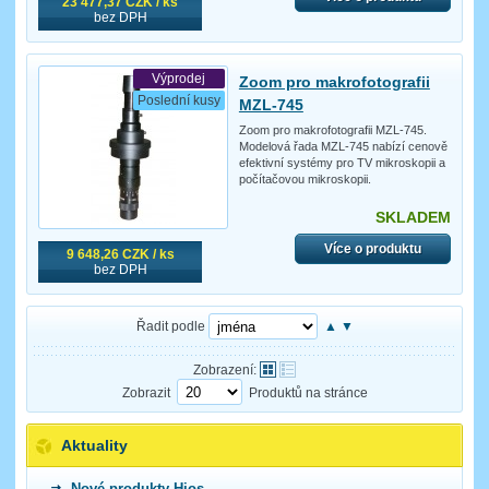
23 477,37 CZK / ks
bez DPH
Výprodej
Zoom pro makrofotografii
Poslední kusy
MZL-745
Zoom pro makrofotografii MZL-745.
Modelová řada MZL-745 nabízí cenově
efektivní systémy pro TV mikroskopii a
počítačovou mikroskopii.
SKLADEM
Více o produktu
9 648,26 CZK / ks
bez DPH
Řadit podle
▲
▼
Zobrazení:
Zobrazit
Produktů na stránce
Aktuality
Nové produkty Hios