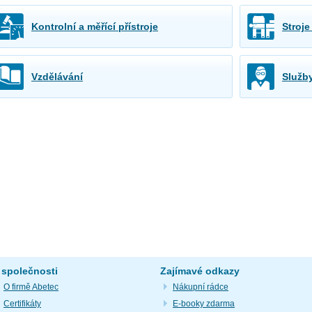
Kontrolní a měřící přístroje
Stroje
Vzdělávání
Služb
 společnosti
Zajímavé odkazy
O firmě Abetec
Nákupní rádce
Certifikáty
E-booky zdarma