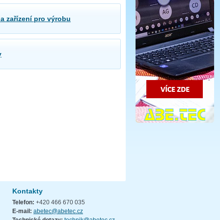
 a zařízení pro výrobu
y
Kontakty
Telefon:
+420 466 670 035
E-mail:
abetec@abetec.cz
Technické dotazy:
technik@abetec.cz