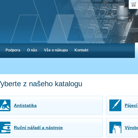
Uživ
Nák
Poč
Hes
Cen
Zap
Podpora
O nás
Vše o nákupu
Kontakt
yberte z našeho katalogu
Antistatika
Pájecí
Ruční nářadí a nástroje
Výrobn