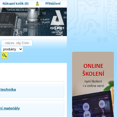
Nákupní košík (0)
Přihlášení
atel:
upní košík je momentálně prázdný.
et produktů:
0
lo:
Obsah košíku
a celkem:
0,00 CZK
omenuté heslo
Nová registrace
Přihlásit
 technika
í materiály