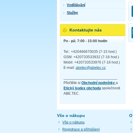
Vzdělávání
Služby
Kontaktujte nás
Po - pá: 7:00 - 15:00 hodin
Tel.: +420466670035 (7-15 hod.)
GSM: +420733533932 (7-16 hod.)
Mobil: +420733533976 (7-16 hod.)
E-mail:
abetec@abetec.cz
__________________________
Přečtěte si
Obchodní podmínky
a
Etický kodex obchodu
společnosti
ABE.TEC.
Vše o nákupu
O
Vše o nákupu
Registrace a přihlášení