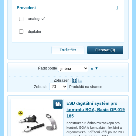
Provedení
analogové
digitální
Zrušit filtr
Filtrovat (
3
)
Řadit podle
▲
▼
Zobrazení:
Zobrazit
Produktů na stránce
ESD digitální systém pro
kontrolu BGA, Basic OP-019
185
Konstrukce ručního mikroskopu pro
kontrolu BGA je kompaktní, flexibilní a
ergonomická. Zařízení váží pouze 200