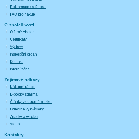
Reklamace / stížnosti
FAQ pro nákup
O společnosti
O firmě Abetec
Certifikáty
Výstavy
Inspekční orgán
Kontakt
Interní zóna
Zajímavé odkazy
Nákupní rádce
E-booky zdarma
Články v odborném tisku
Odborné vysvětlivky
Značky a výrobci
Videa
Kontakty