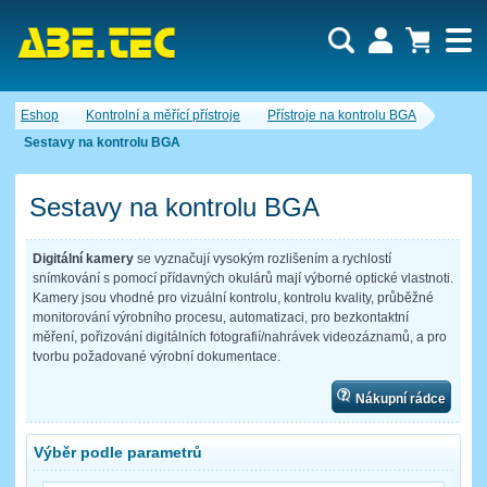
Uživatel:
Nákupní košík je momentálně prázdný.
Eshop
Kontrolní a měřící přístroje
Přístroje na kontrolu BGA
Počet produktů:
0
Heslo:
Obsah košíku
Sestavy na kontrolu BGA
Cena celkem:
0,00 CZK
Zapomenuté heslo
Nová registrace
Přihlásit
Sestavy na kontrolu BGA
Digitální kamery
se vyznačují vysokým rozlišením a rychlostí
snímkování s pomocí přídavných okulárů mají výborné optické vlastnoti.
Kamery jsou vhodné pro vizuální kontrolu, kontrolu kvality, průběžné
monitorování výrobního procesu, automatizaci, pro bezkontaktní
měření, pořizování digitálních fotografií/nahrávek videozáznamů, a pro
tvorbu požadované výrobní dokumentace.
Nákupní rádce
Výběr podle parametrů