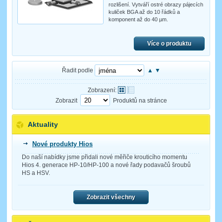
rozlišení. Vytváří ostré obrazy pájecích
kuliček BGA až do 10 řádků a
komponent až do 40 µm.
Více o produktu
Řadit podle
▲
▼
Zobrazení:
Zobrazit
Produktů na stránce
Aktuality
Nové produkty Hios
Do naší nabídky jsme přidali nové měřiče krouticího momentu
Hios 4. generace HP-10/HP-100 a nové řady podavačů šroubů
HS a HSV.
Zobrazit všechny