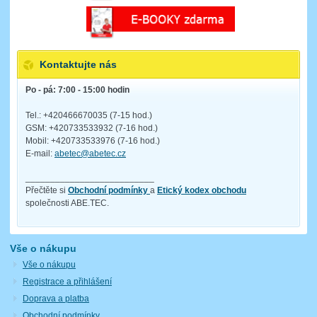
Kontaktujte nás
Po - pá: 7:00 - 15:00 hodin
Tel.: +420466670035 (7-15 hod.)
GSM: +420733533932 (7-16 hod.)
Mobil: +420733533976 (7-16 hod.)
E-mail:
abetec@abetec.cz
__________________________
Přečtěte si
Obchodní podmínky
a
Etický kodex obchodu
společnosti ABE.TEC.
Vše o nákupu
Vše o nákupu
Registrace a přihlášení
Doprava a platba
Obchodní podmínky