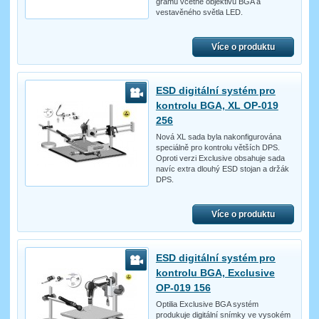
gramů včetně objektivu BGA a
vestavěného světla LED.
Více o produktu
ESD digitální systém pro
kontrolu BGA, XL OP-019
256
Nová XL sada byla nakonfigurována
speciálně pro kontrolu větších DPS.
Oproti verzi Exclusive obsahuje sada
navíc extra dlouhý ESD stojan a držák
DPS.
Více o produktu
ESD digitální systém pro
kontrolu BGA, Exclusive
OP-019 156
Optilia Exclusive BGA systém
produkuje digitální snímky ve vysokém