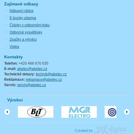
Zajímavé odkazy
Nákupní rádce
E-booky zdarma
Články v odborném tisku
Odborné vysvětlivky
Značky a výrobci
Videa
Kontakty
Telefon:
+420 466 670 035
E-mail:
abetec@abetec.cz
Technické dotazy:
technik@abetec.cz
Reklamace:
reklamace@abetec.cz
Servis:
servis@abetec.cz
Výrobci
Created by