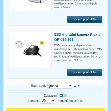
vzdálenost max. 22 mm, zorné pole
max. 7,5 mm.
Více o produktu
ESD digitální kamera Flexia
OP-019 191
ESD / antistatický digitální video
mikroskop se 100x objektivem, 5.0 MPx
CMOS senzor, rozlišení 2592 x 1944
px. Pracovní vzdálenost max. 20 mm,
zorné pole max. 3,1 mm.
Více o produktu
Řadit podle
▲
▼
Zobrazení:
Zobrazit
Produktů na stránce