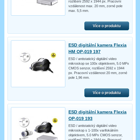
rozlišení 2592 x 1944 px. Pracovní
vzdálenost max. 20 mm, zorné pole
max. 5,5 mm.
Více o produktu
ESD digitální kamera Flexia
HM OP-019 197
ESD / antistatický digitální video
mikroskop se 100x objektivem, 5.0 MPx
CMOS senzor, rozlišení 2592 x 1944
px. Pracovní vzdálenost 20 mm, zorné
pole 1,96 mm.
Více o produktu
ESD digitální kamera Flexia
OP-019 193
ESD / antistatický digitální video
mikroskop s 1-100x varifokálním
objektivem, 5.0 MPx CMOS senzor,
rozlišení 2592 x 1944 px. Pracovní