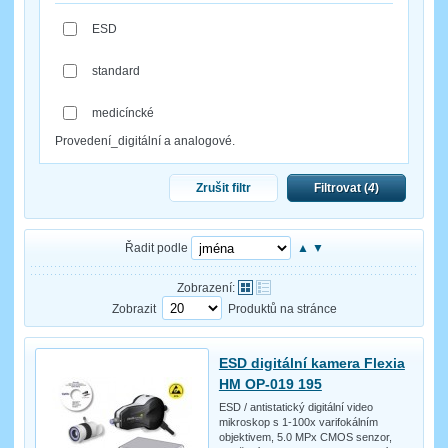
ESD
standard
medicíncké
Provedení_digitální a analogové.
Zrušit filtr
Filtrovat (
4
)
Řadit podle
▲
▼
Zobrazení:
Zobrazit
Produktů na stránce
ESD digitální kamera Flexia
HM OP-019 195
ESD / antistatický digitální video
mikroskop s 1-100x varifokálním
objektivem, 5.0 MPx CMOS senzor,