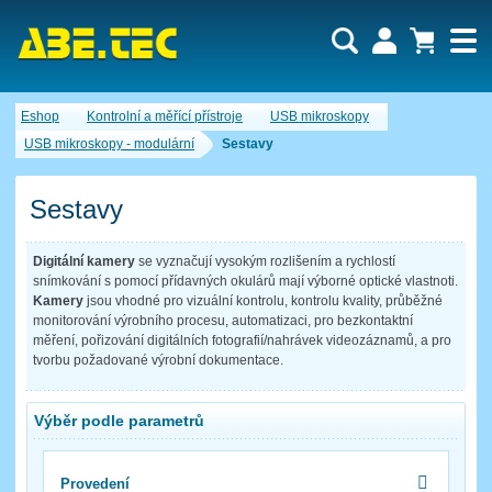
Uživatel:
Nákupní košík je momentálně prázdný.
Eshop
Kontrolní a měřící přístroje
USB mikroskopy
Počet produktů:
0
Heslo:
Obsah košíku
USB mikroskopy - modulární
Sestavy
Cena celkem:
0,00 CZK
Zapomenuté heslo
Nová registrace
Přihlásit
Sestavy
Digitální kamery
se vyznačují vysokým rozlišením a rychlostí
snímkování s pomocí přídavných okulárů mají výborné optické vlastnoti.
Kamery
jsou vhodné pro vizuální kontrolu, kontrolu kvality, průběžné
monitorování výrobního procesu, automatizaci, pro bezkontaktní
měření, pořizování digitálních fotografií/nahrávek videozáznamů, a pro
tvorbu požadované výrobní dokumentace.
Výběr podle parametrů
Provedení