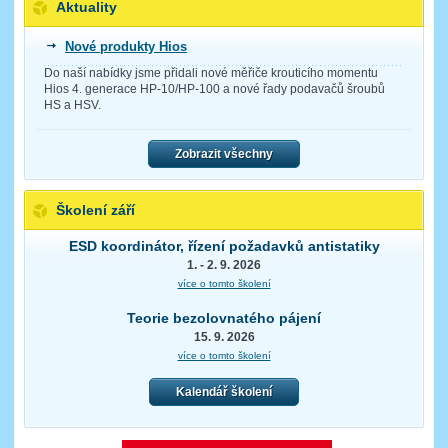
Aktuality
Nové produkty Hios
Do naší nabídky jsme přidali nové měřiče krouticího momentu
Hios 4. generace HP-10/HP-100 a nové řady podavačů šroubů
HS a HSV.
Zobrazit všechny
Školení září
ESD koordinátor, řízení požadavků antistatiky
1. - 2. 9. 2026
více o tomto školení
Teorie bezolovnatého pájení
15. 9. 2026
více o tomto školení
Kalendář školení