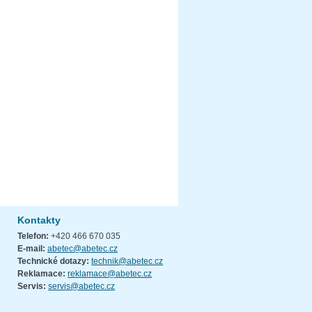
Kontakty
Telefon:
+420 466 670 035
E-mail:
abetec@abetec.cz
Technické dotazy:
technik@abetec.cz
Reklamace:
reklamace@abetec.cz
Servis:
servis@abetec.cz