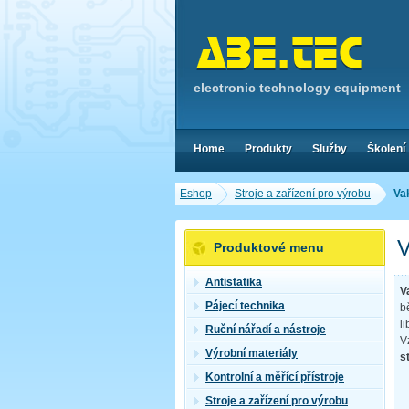
electronic technology equipment
Home
Produkty
Služby
Školení
Eshop
Stroje a zařízení pro výrobu
Va
V
Produktové menu
Antistatika
V
Pájecí technika
b
l
Ruční nářadí a nástroje
V
Výrobní materiály
s
Kontrolní a měřící přístroje
Stroje a zařízení pro výrobu