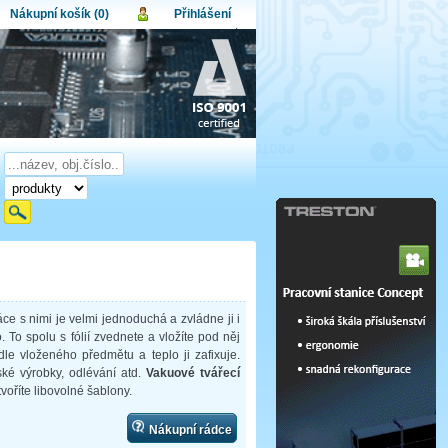
Nákupní košík (0)
Přihlášení
atel:
upní košík je momentálně prázdný.
et produktů:
0
lo:
Obsah košíku
a celkem:
0,00 CZK
omenuté heslo
Nová registrace
Přihlásit
áce s nimi je velmi jednoduchá a zvládne ji i
o. To spolu s fólií zvednete a vložíte pod něj
dle vloženého předmětu a teplo ji zafixuje.
ské výrobky, odlévání atd.
Vakuové tvářecí
voříte libovolné šablony.
Nákupní rádce