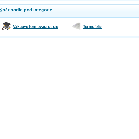
ýběr podle podkategorie
Vakuové formovací stroje
Termofólie