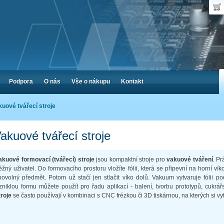
Uživ
Nák
Poč
Hes
Cen
Zap
Podpora
O nás
Vše o nákupu
Kontakt
kuové tvářecí stroje
akuové tvářecí stroje
akuové formovací (tvářecí) stroje
jsou kompaktní stroje pro
vakuové tváření
. Pr
ěžný uživatel. Do formovacího prostoru vložíte fólii, která se připevní na horní vík
ibovolný předmět. Potom už stačí jen stlačit víko dolů. Vakuum vytvaruje fólii po
zniklou formu můžete použít pro řadu aplikací - balení, tvorbu prototypů, cukrář
troje
se často používají v kombinaci s CNC frézkou či 3D tiskárnou, na kterých si vyt