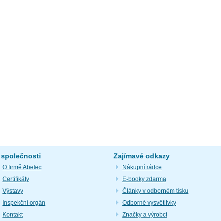
 společnosti
Zajímavé odkazy
O firmě Abetec
Nákupní rádce
Certifikáty
E-booky zdarma
Výstavy
Články v odborném tisku
Inspekční orgán
Odborné vysvětlivky
Kontakt
Značky a výrobci