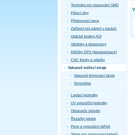
Technika pro osazování SMD
V
Pájecí vlny
Přetavovací pece
Zařízení pro pájení v parách
Optické testery AOI
Sítotisky a dispenzery
Děličky DPS (depanelizace)
CNC frézky a vrtačky
Vakuové tvářecí stroje
Vakuové formovací stroje
Termofólie
Leptací jednotky
UV expoziční jednotky
Odsavače zplodin
Řezačky pásek
Pece a vysoušecí skříně
Stroje pro zpracovaní kabelů