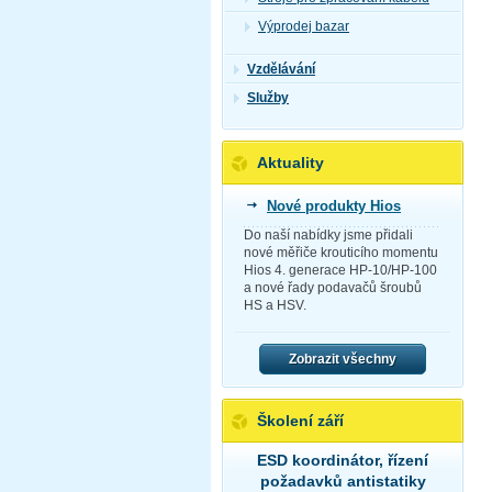
Výprodej bazar
Vzdělávání
Služby
Aktuality
Nové produkty Hios
Do naší nabídky jsme přidali
nové měřiče krouticího momentu
Hios 4. generace HP-10/HP-100
a nové řady podavačů šroubů
HS a HSV.
Zobrazit všechny
Školení září
ESD koordinátor, řízení
požadavků antistatiky