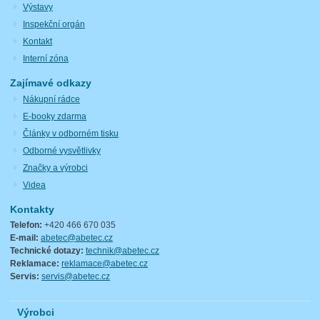
Výstavy
Inspekční orgán
Kontakt
Interní zóna
Zajímavé odkazy
Nákupní rádce
E-booky zdarma
Články v odborném tisku
Odborné vysvětlivky
Značky a výrobci
Videa
Kontakty
Telefon:
+420 466 670 035
E-mail:
abetec@abetec.cz
Technické dotazy:
technik@abetec.cz
Reklamace:
reklamace@abetec.cz
Servis:
servis@abetec.cz
Výrobci