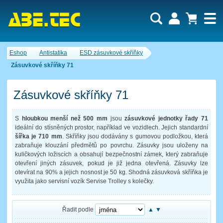
Uživatel:
Nákupní košík je momentálně prázdný.
Eshop
Antistatika
ESD zásuvkové skříňky
Počet produktů:
0
Heslo:
Obsah košíku
Zásuvkové skříňky 71
Cena celkem:
0,00 CZK
Zapomenuté heslo
Nová registrace
Přihlásit
Zásuvkové skříňky 71
S
hloubkou menší než 500 mm
jsou
zásuvkové jednotky řady 71
ideální do stísněných prostor, například ve vozidlech. Jejich standardní
šířka je 710 mm
. Skříňky jsou dodávány s gumovou podložkou, která
zabraňuje klouzání předmětů po povrchu. Zásuvky jsou uloženy na
kuličkových ložiscích a obsahují bezpečnostní zámek, který zabraňuje
otevření jiných zásuvek, pokud je již jedna otevřená. Zásuvky lze
otevírat na 90% a jejich nosnost je 50 kg. Shodná zásuvková skříňka je
využita jako servisní vozík Servis
e Trolley s kolečky.
Řadit podle
▲
▼