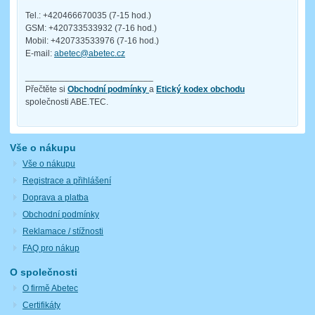
Tel.: +420466670035 (7-15 hod.)
GSM: +420733533932 (7-16 hod.)
Mobil: +420733533976 (7-16 hod.)
E-mail:
abetec@abetec.cz
__________________________
Přečtěte si
Obchodní podmínky
a
Etický kodex obchodu
společnosti ABE.TEC.
Vše o nákupu
Vše o nákupu
Registrace a přihlášení
Doprava a platba
Obchodní podmínky
Reklamace / stížnosti
FAQ pro nákup
O společnosti
O firmě Abetec
Certifikáty