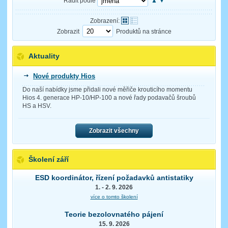
Řadit podle
▲
▼
Zobrazení:
Zobrazit
Produktů na stránce
Aktuality
Nové produkty Hios
Do naší nabídky jsme přidali nové měřiče krouticího momentu
Hios 4. generace HP-10/HP-100 a nové řady podavačů šroubů
HS a HSV.
Zobrazit všechny
Školení září
ESD koordinátor, řízení požadavků antistatiky
1. - 2. 9. 2026
více o tomto školení
Teorie bezolovnatého pájení
15. 9. 2026