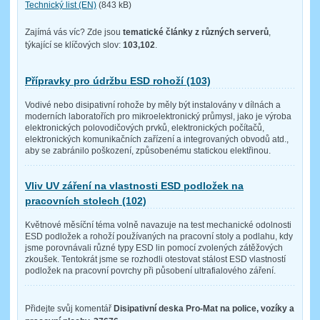
Technický list (EN)
(843 kB)
Zajímá vás víc? Zde jsou
tematické články z různých serverů
,
týkající se klíčových slov:
103,102
.
Přípravky pro údržbu ESD rohoží (103)
Vodivé nebo disipativní rohože by měly být instalovány v dílnách a
moderních laboratořích pro mikroelektronický průmysl, jako je výroba
elektronických polovodičových prvků, elektronických počítačů,
elektronických komunikačních zařízení a integrovaných obvodů atd.,
aby se zabránilo poškození, způsobenému statickou elektřinou.
Vliv UV záření na vlastnosti ESD podložek na
pracovních stolech (102)
Květnové měsíční téma volně navazuje na test mechanické odolnosti
ESD podložek a rohoží používaných na pracovní stoly a podlahu, kdy
jsme porovnávali různé typy ESD lin pomocí zvolených zátěžových
zkoušek. Tentokrát jsme se rozhodli otestovat stálost ESD vlastností
podložek na pracovní povrchy při působení ultrafialového záření.
Přidejte svůj komentář
Disipativní deska Pro-Mat na police, vozíky a