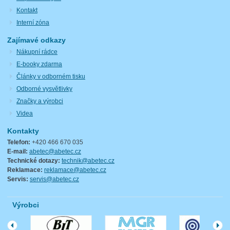
Kontakt
Interní zóna
Zajímavé odkazy
Nákupní rádce
E-booky zdarma
Články v odborném tisku
Odborné vysvětlivky
Značky a výrobci
Videa
Kontakty
Telefon:
+420 466 670 035
E-mail:
abetec@abetec.cz
Technické dotazy:
technik@abetec.cz
Reklamace:
reklamace@abetec.cz
Servis:
servis@abetec.cz
Výrobci