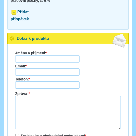
pracovní plochy, 37676
Přidat
příspěvek
Dotaz k produktu
Jméno a příjmení:
*
Email:
*
Telefon:
*
Zpráva:
*