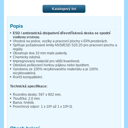
Katalogový list
Popis
ESD / antistatická disipativní dřevotřísková deska se spodní
vodivou vrstvou
.
Vhodná na police, vozíky a pracovní plochy v EPA prostorách.
Splňuje požadované limity ANSI/ESD S20.20 pro pracovní plochu a
regály.
Obsahuje dva 10 mm male patenty.
Chemicky odolná.
Impregnovaný materiál pro větší trvanlivost.
Odolává poškození horkou pájkou nebo tavidlem.
Vyrobena ze 100% recyklovaného materiálu a je 100%
recyklovatelná.
RoHS kompatibilní.
Technická specifikace:
Rozměry desky: 597 x 902 mm.
Tloušťka: 2,0 mm.
Barva: hnědá.
Povrchový odpor: 1 x 10
6
až 1 x 10
9
Ω.