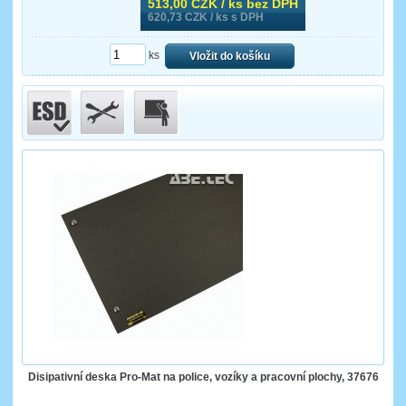
513,00
CZK / ks bez DPH
620,73
CZK / ks s DPH
ks
Vložit do košíku
Disipativní deska Pro-Mat na police, vozíky a pracovní plochy, 37676