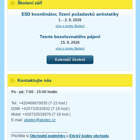
Školení září
ESD koordinátor, řízení požadavků antistatiky
1. - 2. 9. 2026
více o tomto školení
Teorie bezolovnatého pájení
15. 9. 2026
více o tomto školení
Kalendář školení
Kontaktujte nás
Po - pá: 7:00 - 15:00 hodin
Tel.: +420466670035 (7-15 hod.)
GSM: +420733533932 (7-16 hod.)
Mobil: +420733533976 (7-16 hod.)
E-mail:
abetec@abetec.cz
__________________________
Přečtěte si
Obchodní podmínky
a
Etický kodex obchodu