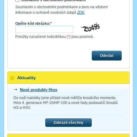
Souhlasím s obchodními podmínkami
*
Souhlasím s obchodními podmínkami a beru na vědomí
Informace o ochraně osobních údajů
ZDE
.
Opište kód obrázku:
*
Položky označené hvězdičkou (
*
) jsou povinné.
Odeslat
Aktuality
Nové produkty Hios
Do naší nabídky jsme přidali nové měřiče krouticího momentu
Hios 4. generace HP-10/HP-100 a nové řady podavačů šroubů
HS a HSV.
Zobrazit všechny