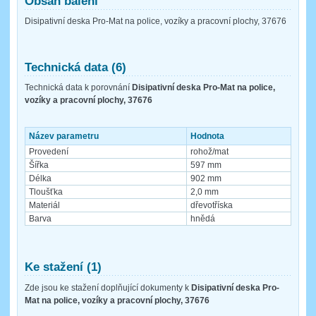
Obsah balení
Disipativní deska Pro-Mat na police, vozíky a pracovní plochy, 37676
Technická data (6)
Technická data k porovnání
Disipativní deska Pro-Mat na police,
vozíky a pracovní plochy, 37676
Název parametru
Hodnota
Provedení
rohož/mat
Šířka
597 mm
Délka
902 mm
Tloušťka
2,0 mm
Materiál
dřevotříska
Barva
hnědá
Ke stažení (1)
Zde jsou ke stažení doplňující dokumenty k
Disipativní deska Pro-
Mat na police, vozíky a pracovní plochy, 37676