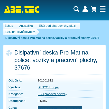
Uživatel:
Nákupní košík je momentálně prázdný.
Eshop
Antistatika
ESD podlahy, povrchy, plexi
Počet produktů:
0
Heslo:
Obsah košíku
ESD pracovní povrchy
Cena celkem:
0,00 CZK
Disipativní deska Pro-Mat na police, vozíky a pracovní plochy, 37676
Zapomenuté heslo
Nová registrace
Přihlásit
Disipativní deska Pro-Mat na
police, vozíky a pracovní plochy,
37676
Obj. číslo:
101001912
Výrobce:
DESCO Europe
Kategorie:
ESD pracovní povrchy
Dostupnost:
3 týdny
Cena: