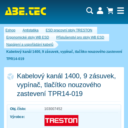
Uživatel:
Nákupní košík je momentálně prázdný.
Eshop
Antistatika
ESD pracovní stoly TRESTON
Počet produktů:
0
Heslo:
Obsah košíku
Ergonomické stoly WB ESD
Příslušenství pro stoly WB ESD
Cena celkem:
0,00 CZK
Napájení a uspořádání kabelů
Zapomenuté heslo
Nová registrace
Přihlásit
Kabelový kanál 1400, 9 zásuvek, vypínač, tlačítko nouzového zastevení
TPR14-019
Kabelový kanál 1400, 9 zásuvek,
vypínač, tlačítko nouzového
zastevení TPR14-019
Obj. číslo:
103007452
Výrobce: