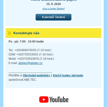
15. 9. 2026
více o tomto školení
Kalendář školení
Kontaktujte nás
Po - pá: 7:00 - 15:00 hodin
Tel.: +420466670035 (7-15 hod.)
GSM: +420733533932 (7-16 hod.)
Mobil: +420733533976 (7-16 hod.)
E-mail:
abetec@abetec.cz
__________________________
Přečtěte si
Obchodní podmínky
a
Etický kodex obchodu
společnosti ABE.TEC.