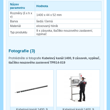
Název
Hodnota
parametru
Rozměry (š x h x
1400 x 44 x 52 mm
v)
Barva
šedá / černá
Materiál
eloxovaný hliník
9 x zásuvka, tlačítko nouzového zastavení,
Typ produktu
vypínač
Fotografie (3)
Prohlédněte si fotografie
Kabelový kanál 1400, 9 zásuvek, vypínač,
tlačítko nouzového zastevení TPR14-019
Kabelový kanál 1400, 9
Kabelový kanál 1400, 9