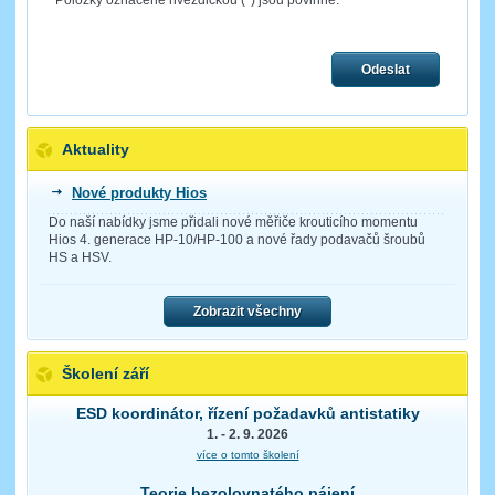
Položky označené hvězdičkou (
*
) jsou povinné.
Odeslat
Aktuality
Nové produkty Hios
Do naší nabídky jsme přidali nové měřiče krouticího momentu
Hios 4. generace HP-10/HP-100 a nové řady podavačů šroubů
HS a HSV.
Zobrazit všechny
Školení září
ESD koordinátor, řízení požadavků antistatiky
1. - 2. 9. 2026
více o tomto školení
Teorie bezolovnatého pájení