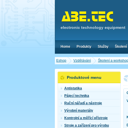
electronic technology equipment
Home
Produkty
Služby
Školení
Eshop
Vzdělávání
Školení a worksho
Produktové menu
Antistatika
Pájecí technika
Ruční nářadí a nástroje
Výrobní materiály
Kontrolní a měřící přístroje
Stroje a zařízení pro výrobu