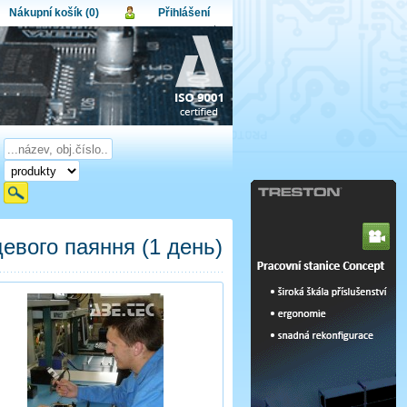
Nákupní košík (0)
Přihlášení
atel:
upní košík je momentálně prázdný.
et produktů:
0
lo:
Obsah košíku
a celkem:
0,00 CZK
omenuté heslo
Nová registrace
Přihlásit
цевого паяння (1 день)