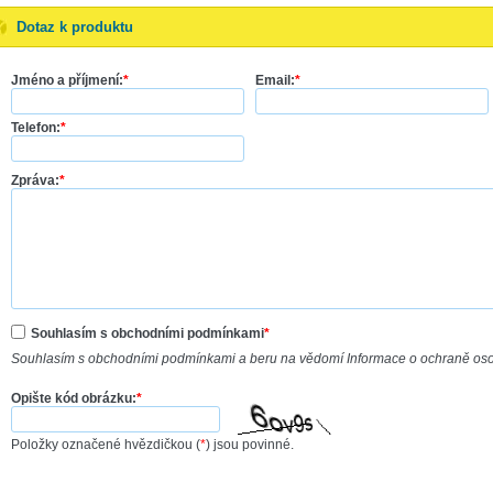
Dotaz k produktu
Jméno a příjmení:
*
Email:
*
Telefon:
*
Zpráva:
*
Souhlasím s obchodními podmínkami
*
Souhlasím s obchodními podmínkami a beru na vědomí Informace o ochraně os
Opište kód obrázku:
*
Položky označené hvězdičkou (
*
) jsou povinné.