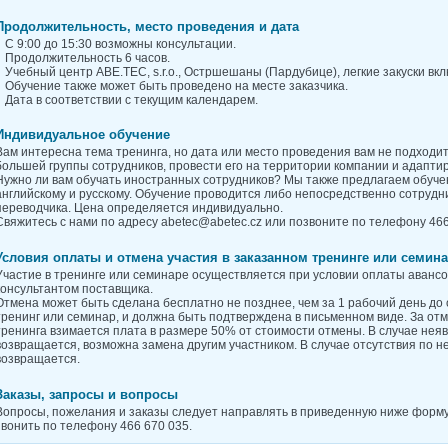
Продолжительность, место проведения и дата
С 9:00 до 15:30 возможны консультации.
Продолжительность 6 часов.
Учебный центр ABE.TEC, s.r.o., Остршешаны (Пардубице), легкие закуски вк
Обучение также может быть проведено на месте заказчика.
Дата в соответствии с текущим календарем.
Индивидуальное обучение
Вам интересна тема тренинга, но дата или место проведения вам не подходит
большей группы сотрудников, провести его на территории компании и адапти
Нужно ли вам обучать иностранных сотрудников? Мы также предлагаем обуч
английскому и русскому. Обучение проводится либо непосредственно сотруд
переводчика. Цена определяется индивидуально.
Свяжитесь с нами по адресу abetec@abetec.cz или позвоните по телефону 466
Условия оплаты и отмена участия в заказанном тренинге или семин
Участие в тренинге или семинаре осуществляется при условии оплаты авансо
консультантом поставщика.
Отмена может быть сделана бесплатно не позднее, чем за 1 рабочий день до
тренинг или семинар, и должна быть подтверждена в письменном виде. За отм
тренинга взимается плата в размере 50% от стоимости отмены. В случае неявк
возвращается, возможна замена другим участником. В случае отсутствия по н
возвращается.
Заказы, запросы и вопросы
Вопросы, пожелания и заказы следует направлять в приведенную ниже форму
звонить по телефону 466 670 035.