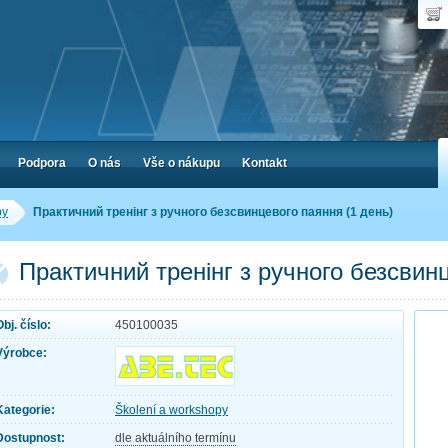
Uživ
Nák
Poč
Hes
Cen
Zap
Podpora
O nás
Vše o nákupu
Kontakt
py
Практичний тренінг з ручного безсвинцевого паяння (1 день)
Практичний тренінг з ручного безсвин
Obj. číslo:
450100035
Výrobce:
Kategorie:
Školení a workshopy
Dostupnost:
dle aktuálního termínu