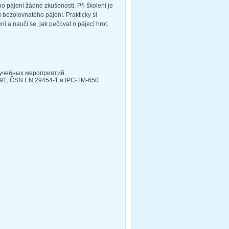
o pájení žádné zkušenosti. Při školení je
 bezolovnatého pájení. Prakticky si
ní a naučí se, jak pečovat o pájecí hrot.
 учебных мероприятий.
91, ČSN EN 29454-1 и IPC-TM-650.