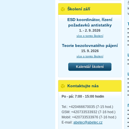
Školení září
ESD koordinátor, řízení
požadavků antistatiky
1. - 2. 9. 2026
více o tomto školení
Teorie bezolovnatého pájení
15. 9. 2026
více o tomto školení
Kalendář školení
Kontaktujte nás
Po - pá: 7:00 - 15:00 hodin
Tel.: +420466670035 (7-15 hod.)
GSM: +420733533932 (7-16 hod.)
Mobil: +420733533976 (7-16 hod.)
E-mail:
abetec@abetec.cz