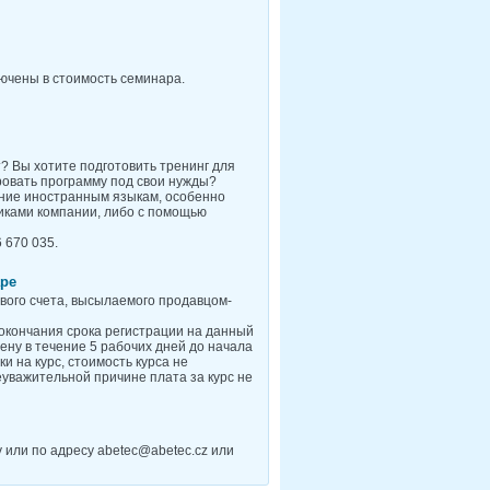
лючены в стоимость семинара.
? Вы хотите подготовить тренинг для
ровать программу под свои нужды?
ение иностранным языкам, особенно
никами компании, либо с помощью
 670 035.
аре
вого счета, высылаемого продавцом-
 окончания срока регистрации на данный
ену в течение 5 рабочих дней до начала
и на курс, стоимость курса не
еуважительной причине плата за курс не
 или по адресу abetec@abetec.cz или