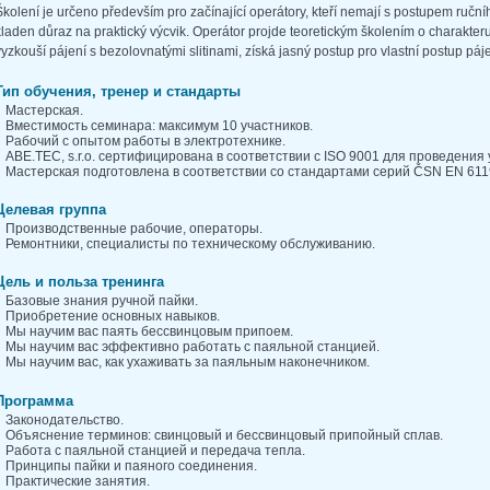
Školení je určeno především pro začínající operátory, kteří nemají s postupem ručníh
kladen důraz na praktický výcvik. Operátor projde teoretickým školením o charakteru
vyzkouší pájení s bezolovnatými slitinami, získá jasný postup pro vlastní postup páje
Тип обучения, тренер и стандарты
Мастерская.
Вместимость семинара: максимум 10 участников.
Рабочий с опытом работы в электротехнике.
ABE.TEC, s.r.o. сертифицирована в соответствии с ISO 9001 для проведения
Мастерская подготовлена в соответствии со стандартами серий ČSN EN 611
Целевая группа
Производственные рабочие, операторы.
Ремонтники, специалисты по техническому обслуживанию.
Цель и польза тренинга
Базовые знания ручной пайки.
Приобретение основных навыков.
Мы научим вас паять бессвинцовым припоем.
Мы научим вас эффективно работать с паяльной станцией.
Мы научим вас, как ухаживать за паяльным наконечником.
Программа
Законодательство.
Объяснение терминов: свинцовый и бессвинцовый припойный сплав.
Работа с паяльной станцией и передача тепла.
Принципы пайки и паяного соединения.
Практические занятия.