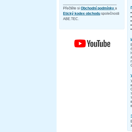
__________________________
Přečtěte si
Obchodní podmínky
a
Etický kodex obchodu
společnosti
ABE.TEC.