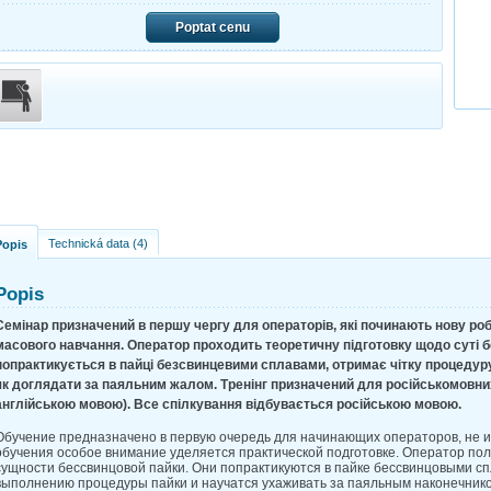
Poptat cenu
Technická data (4)
Popis
Popis
Семінар призначений в першу чергу для операторів, які починають нову роб
масового навчання. Оператор проходить теоретичну підготовку щодо суті б
попрактикується в пайці безсвинцевими сплавами, отримає чітку процедуру
як доглядати за паяльним жалом. Тренінг призначений для російськомовни
англійською мовою). Все спілкування відбувається російською мовою.
Обучение предназначено в первую очередь для начинающих операторов, не и
обучения особое внимание уделяется практической подготовке. Оператор пол
сущности бессвинцовой пайки. Они попрактикуются в пайке бессвинцовыми сп
выполнению процедуры пайки и научатся ухаживать за паяльным наконечник