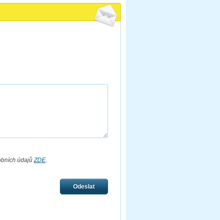
obních údajů
ZDE
.
Odeslat