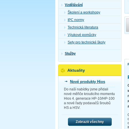
Vzdělávání
Školení a workshopy
IPC normy
Technická literatura
Výukové pomůcky
Sety pro technické školy
Služby
Aktuality
Nové produkty Hios
Do naší nabídky jsme přidali
nové měřiče krouticího momentu
Hios 4. generace HP-10/HP-100
a nové řady podavačů šroubů
HS a HSV.
Zobrazit všechny