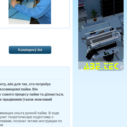
Katalogový list
оту, або для тих, хто потребує
езсвинцевої пайки. Він
 самого процесу пайки та дізнається,
х працівників (також можливий
меющих опыта ручной пайки. В ходе
учит теоретическую подготовку о
лавами, получат четкие инструкции по
ом.