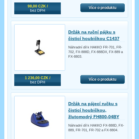
98,00 CZK /
Více o produktu
bez DPH
Držák na ruční pájku s
čisticí houbičkou C1437
Náhradní díl k HAKKO FR-701, FR-
702, FX-888D, FX-888DX, FX-889 a
FX-8803.
1 236,00 CZK /
Více o produktu
bez DPH
Držák na pájecí ručku s
čisticí houbičkou,
žlutomodrý FH800-04BY
Náhradní díl k HAKKO FX-888D, FX-
889, FR-701, FR-702 a FX-8804.