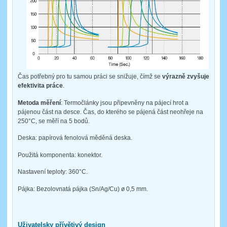
Čas potřebný pro tu samou práci se snižuje, čímž se
výrazně zvyšuje
efektivita práce
.
Metoda měření
: Termočlánky jsou připevněny na pájecí hrot a
pájenou část na desce. Čas, do kterého se pájená část neohřeje na
250°C, se měří na 5 bodů.
Deska: papírová fenolová měděná deska.
Použitá komponenta: konektor.
Nastavení teploty: 360°C.
Pájka: Bezolovnatá pájka (Sn/Ag/Cu) ø 0,5 mm.
Uživatelsky přívětivý design