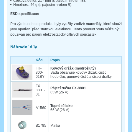
Celková délka: 217 mm (s pájecím hrotem B).
Hmotnost: 46 g (s pájecím hrotem B).
ESD specifikace:
Pro výrobu tohoto produktu byly využity
vodivé materiály
, které slouží
jako opatření před statickou elektřinou. Tento produkt proto může být
používán pro pájení elektrostaticky citlivých součástek.
Náhradní díly
Kód
Popis
FH-
Kovový držák (modrožlutý)
800-
Sada obsahuje kovový držák, čisticí
01BY
houbičku, gumový čistič a čisticí drátky
FX-
Pájecí ručka FX-8801
8801-
65W (26 V)
01
Topné tělísko
A1560
65 W (26 V)
B1785
Matka