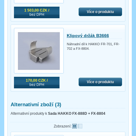
1 503,00 CZK /
Více o produktu
bez DPH
Klipový držák B3666
Náhradní díl k HAKKO FR-701, FR-
702 a FX-8804.
170,00 CZK /
Více o produktu
bez DPH
Alternativní zboží (3)
Alternativní produkty k
Sada HAKKO FX-888D + FX-8804
Zobrazení: