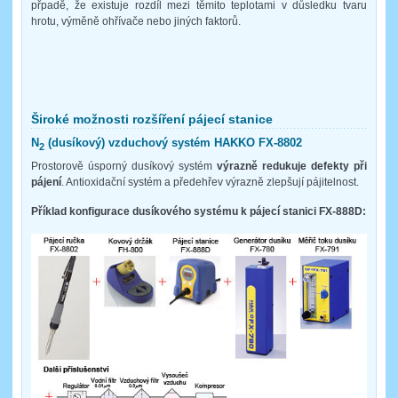
přpadě, že existuje rozdíl mezi těmito teplotami v důsledku tvaru
hrotu, výměně ohřívače nebo jiných faktorů.
Široké možnosti rozšíření pájecí stanice
N
(dusíkový) vzduchový systém HAKKO FX-8802
2
Prostorově úsporný dusíkový systém
výrazně redukuje defekty při
pájení
. Antioxidační systém a předehřev výrazně zlepšují pájitelnost.
Příklad konfigurace dusíkového systému k pájecí stanici FX-888D: