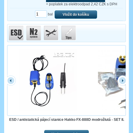
+ poplatek za elektroodpad 2,42 CZK s DPH
bal
Vložit do košíku
ESD / antistatická pájecí stanice Hakko FX-888D modrožlutá - SET II.