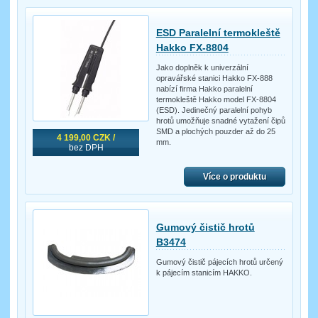
ESD Paralelní termokleště
Hakko FX-8804
Jako doplněk k univerzální
opravářské stanici Hakko FX-888
nabízí firma Hakko paralelní
termokleště Hakko model FX-8804
(ESD). Jedinečný paralelní pohyb
hrotů umožňuje snadné vytažení čipů
SMD a plochých pouzder až do 25
4 199,00 CZK /
mm.
bez DPH
Více o produktu
Gumový čistič hrotů
B3474
Gumový čistič pájecích hrotů určený
k pájecím stanicím HAKKO.