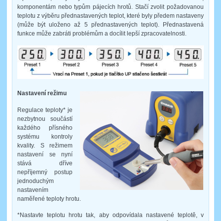
komponentám nebo typům pájecích hrotů. Stačí zvolit požadovanou
teplotu z výběru přednastavených teplot, které byly předem nastaveny
(může být uloženo až 5 přednastavených teplot). Přednastavená
funkce může zabráti problémům a docílit lepší zpracovatelnosti.
Nastavení režimu
Regulace teploty* je
nezbytnou součástí
každého přísného
systému kontroly
kvality. S režimem
nastavení se nyní
stává dříve
nepříjemný postup
jednoduchým
nastavením
naměřené teploty hrotu.
*Nastavte teplotu hrotu tak, aby odpovídala nastavené teplotě, v