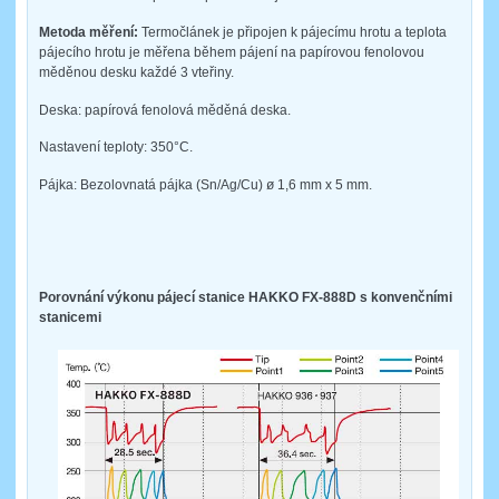
Metoda měření:
Termočlánek je připojen k pájecímu hrotu a teplota
pájecího hrotu je měřena během pájení na papírovou fenolovou
měděnou desku každé 3 vteřiny.
Deska: papírová fenolová měděná deska.
Nastavení teploty: 350°C.
Pájka: Bezolovnatá pájka (Sn/Ag/Cu) ø 1,6 mm x 5 mm.
Porovnání výkonu pájecí stanice HAKKO FX-888D s konvenčními
stanicemi