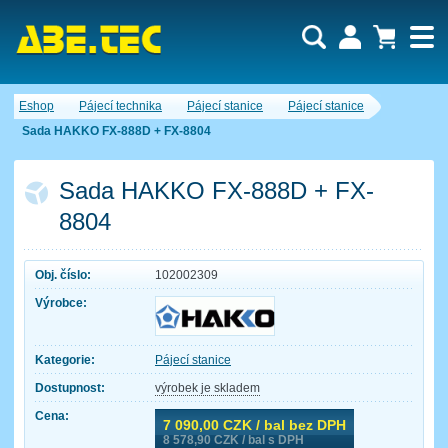
Uživatel:
Nákupní košík je momentálně prázdný.
Eshop
Pájecí technika
Pájecí stanice
Pájecí stanice
Počet produktů:
0
Heslo:
Obsah košíku
Sada HAKKO FX-888D + FX-8804
Cena celkem:
0,00 CZK
Zapomenuté heslo
Nová registrace
Přihlásit
Sada HAKKO FX-888D + FX-
8804
Obj. číslo:
102002309
Výrobce:
Kategorie:
Pájecí stanice
Dostupnost:
výrobek je skladem
Cena:
7 090,00
CZK / bal bez DPH
8 578,90
CZK / bal s DPH