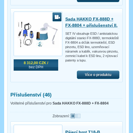
Sada HAKKO FX-888D +
FX-8804 + příslušenství II.
SET IV obsahuje ESD / antistatickou
digitální stanici FX-888D, termokleště
FX-8804 a držák termokleští, ESD
pinzetu, ESD lino, uzemňovací
náramek a kablík, vakuovou pinzetu,
zemnicí kabel k ESD linu, 2 nýtovací
patenty a lupu.
8 312,00 CZK /
bez DPH
Více o produktu
Příslušenství (46)
Volitelné příslušenství pro
Sada HAKKO FX-888D + FX-8804
Zobrazení:
Pájecí hrot T18-B