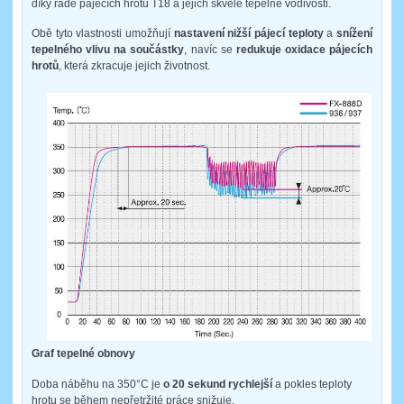
díky řadě pájecích hrotů T18 a jejich skvělé tepelné vodivosti.
Obě tyto vlastnosti umožňují
nastavení nižší pájecí teploty
a
snížení
tepelného vlivu na součástky
, navíc se
redukuje oxidace pájecích
hrotů
, která zkracuje jejich životnost.
Graf tepelné obnovy
Doba náběhu na 350°C je
o 20 sekund rychlejší
a pokles teploty
hrotu se během nepřetržité práce snižuje.