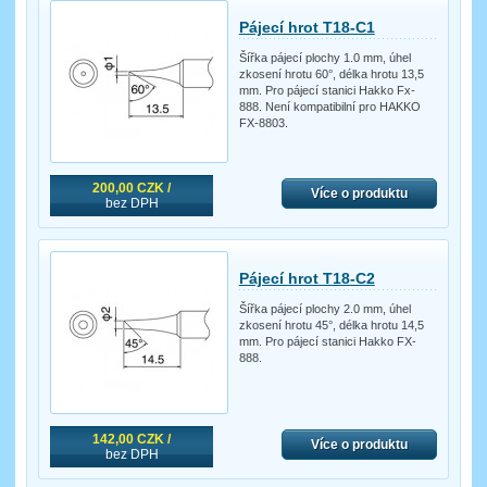
Pájecí hrot T18-C1
Šířka pájecí plochy 1.0 mm, úhel
zkosení hrotu 60°, délka hrotu 13,5
mm. Pro pájecí stanici Hakko Fx-
888. Není kompatibilní pro HAKKO
FX-8803.
200,00 CZK /
Více o produktu
bez DPH
Pájecí hrot T18-C2
Šířka pájecí plochy 2.0 mm, úhel
zkosení hrotu 45°, délka hrotu 14,5
mm. Pro pájecí stanici Hakko FX-
888.
142,00 CZK /
Více o produktu
bez DPH