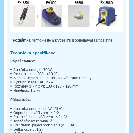
*
Poznámka
: termokleště a kryt se musí objednávat samostatně.
Technická specifikace
Pájecí stanice:
Spotřeba energie: 70 W.
Rozsah teplot: 200 - 480 °C.
Stabilita teploty: ± 1 °C při klidovém stavu teploty.
Výstupní napětí: AC 26 V.
Rozměry (š x h x v): 100 x 120 x 120 mm.
Hmotnost: 1,2 kg.
Pájecí ručka:
Spotřeba energie: 65 W (26 V).
Odpor hrotu vůči zemi: < 2 Ω.
Potenciál hrotu vůči zemi: < 2 mV.
Topné těleso: keramické.
Standardní pájecí hrot: tvar B (č. T18-B).
Délka kabelu: 1,2 m.