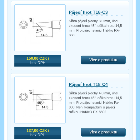
Pájecí hrot T18-C3
Šířka pájecí plochy 3.0 mm, úhel
zkosení hrotu 45°, délka hrotu 14,5
mm. Pro pájecí stanici Hakko FX-
888.
150,00 CZK /
Více o produktu
bez DPH
Pájecí hrot T18-C4
Šířka pájecí plochy 4.0 mm, úhel
zkosení hrotu 45°, délka hrotu 14,5
mm. Pro pájecí stanici Hakko Fx-
888. Není kompatibilní s pájecí
ručkou HAKKO FX-8802.
137,00 CZK /
Více o produktu
bez DPH