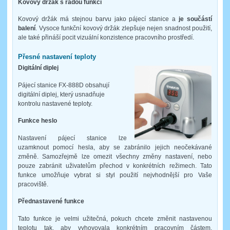
Kovový držák s řadou funkcí
Kovový držák má stejnou barvu jako pájecí stanice a
je součástí
balení
. Vysoce funkční kovový držák zlepšuje nejen snadnost použití,
ale také přináší pocit vizuální konzistence pracovního prostředí.
Přesné nastavení teploty
Digitální diplej
Pájecí stanice FX-888D obsahují
digitální diplej, který usnadňuje
kontrolu nastavené teploty.
Funkce heslo
Nastavení pájecí stanice lze
uzamknout pomocí hesla, aby se zabránilo jejich neočekávané
změně. Samozřejmě lze omezit všechny změny nastavení, nebo
pouze zabránit uživatelům přechod v konkrétních režimech. Tato
funkce umožňuje vybrat si styl použití nejvhodnější pro Vaše
pracoviště.
Přednastavené funkce
Tato funkce je velmi užitečná, pokuch chcete změnit nastavenou
teplotu tak, aby vyhovovala konkrétním pracovním částem,