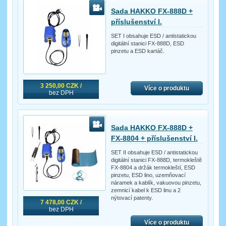
Sada HAKKO FX-888D +
příslušenství I.
SET I obsahuje ESD / antistatickou
digitální stanici FX-888D, ESD
pinzetu a ESD kartáč.
3 250,00 CZK /
Více o produktu
bez DPH
Sada HAKKO FX-888D +
FX-8804 + příslušenství I.
SET II obsahuje ESD / antistatickou
digitální stanici FX-888D, termokleště
FX-8804 a držák termokleští, ESD
pinzetu, ESD lino, uzemňovací
náramek a kablík, vakuovou pinzetu,
zemnicí kabel k ESD linu a 2
nýtovací patenty.
7 478,00 CZK /
bez DPH
Více o produktu