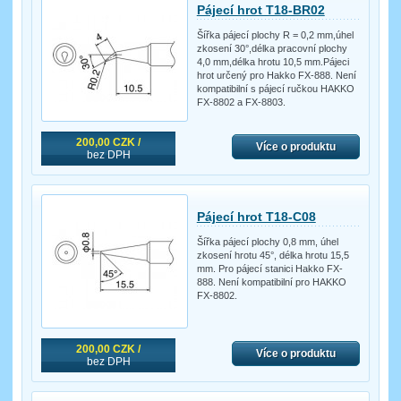
Pájecí hrot T18-BR02
Šířka pájecí plochy R = 0,2 mm,úhel
zkosení 30°,délka pracovní plochy
4,0 mm,délka hrotu 10,5 mm.Pájeci
hrot určený pro Hakko FX-888. Není
kompatibilní s pájecí ručkou HAKKO
FX-8802 a FX-8803.
200,00 CZK /
Více o produktu
bez DPH
Pájecí hrot T18-C08
Šířka pájecí plochy 0,8 mm, úhel
zkosení hrotu 45°, délka hrotu 15,5
mm. Pro pájecí stanici Hakko FX-
888. Není kompatibilní pro HAKKO
FX-8802.
200,00 CZK /
Více o produktu
bez DPH