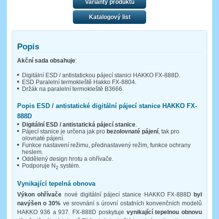
Varianty produktu
Katalogový list
Popis
Akční sada obsahuje
:
Digitální ESD / antistatickou pájecí stanici HAKKO FX-888D.
ESD Paralelní termokleště Hakko FX-8804.
Držák na paralelní termokleště B3666.
Popis ESD / antistatické digitální pájecí stanice HAKKO FX-
888D
Digitální ESD / antistatická pájecí stanice
.
Pájecí stanice je určena jak pro
bezolovnaté pájení
, tak pro
olovnaté pájení.
Funkce nastavení režimu, přednastavený režim, funkce ochrany
heslem.
Oddělený design hrotu a ohřívače.
Podporuje N
systém.
2
Vynikající tepelná obnova
Výkon ohřívače
nové digitální pájecí stanice HAKKO FX-888D
byl
navýšen o 30%
ve srovnání s úrovní ostatních konvenčních modelů
HAKKO 936 a 937. FX-888D poskytuje
vynikající tepelnou obnovu