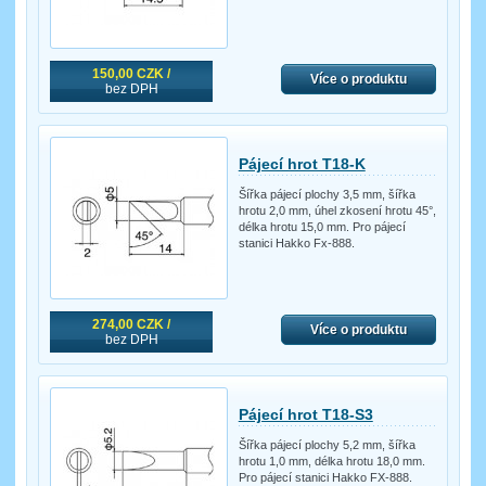
150,00 CZK /
Více o produktu
bez DPH
Pájecí hrot T18-K
Šířka pájecí plochy 3,5 mm, šířka
hrotu 2,0 mm, úhel zkosení hrotu 45°,
délka hrotu 15,0 mm. Pro pájecí
stanici Hakko Fx-888.
274,00 CZK /
Více o produktu
bez DPH
Pájecí hrot T18-S3
Šířka pájecí plochy 5,2 mm, šířka
hrotu 1,0 mm, délka hrotu 18,0 mm.
Pro pájecí stanici Hakko FX-888.