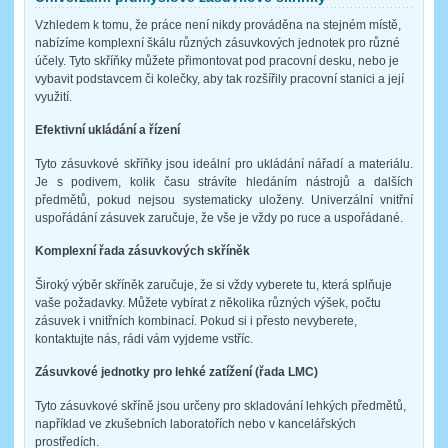
Vzhledem k tomu, že práce není nikdy prováděna na stejném místě,
nabízíme komplexní škálu různých zásuvkových jednotek pro různé
účely. Tyto skříňky můžete přimontovat pod pracovní desku, nebo je
vybavit podstavcem či kolečky, aby tak rozšířily pracovní stanici a její
využití.
Efektivní ukládání a řízení
Tyto zásuvkové skříňky jsou ideální pro ukládání nářadí a materiálu.
Je s podivem, kolik času strávíte hledáním nástrojů a dalších
předmětů, pokud nejsou systematicky uloženy. Univerzální vnitřní
uspořádání zásuvek zaručuje, že vše je vždy po ruce a uspořádané.
Komplexní řada zásuvkových skříněk
Široký výběr skříněk zaručuje, že si vždy vyberete tu, která splňuje
vaše požadavky. Můžete vybírat z několika různých výšek, počtu
zásuvek i vnitřních kombinací. Pokud si i přesto nevyberete,
kontaktujte nás, rádi vám vyjdeme vstříc.
Zásuvkové jednotky pro lehké zatížení (řada LMC)
Tyto zásuvkové skříně jsou určeny pro skladování lehkých předmětů,
například ve zkušebních laboratořích nebo v kancelářských
prostředích.