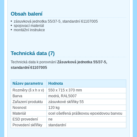
Obsah balení
zásuvková jednotka 55/37-5, standardní 61107005
spojovací materiál
montážní instrukce
Technická data (7)
Technická data k porovnání
Zásuvková jednotka 55/37-5,
standardní 61107005
Název parametru
Hodnota
Rozměry (š x h x v)
550 x 715 x 370 mm
Barva
modrá, RAL5007
Zařazení produktu
zásuvkové skříňky 55
Nosnost
120 kg
Materiál
ocel ošetřená práškovou epoxidovou barvou
ESD provedení
ne
Provedení skříňky
standardní