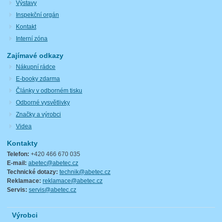
Výstavy
Inspekční orgán
Kontakt
Interní zóna
Zajímavé odkazy
Nákupní rádce
E-booky zdarma
Články v odborném tisku
Odborné vysvětlivky
Značky a výrobci
Videa
Kontakty
Telefon:
+420 466 670 035
E-mail:
abetec@abetec.cz
Technické dotazy:
technik@abetec.cz
Reklamace:
reklamace@abetec.cz
Servis:
servis@abetec.cz
Výrobci