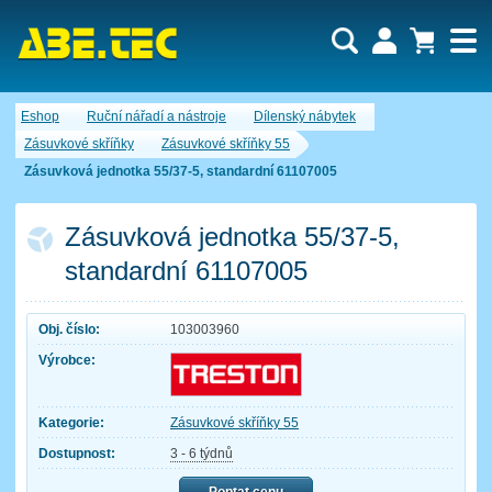
Uživatel:
Nákupní košík je momentálně prázdný.
Eshop
Ruční nářadí a nástroje
Dílenský nábytek
Počet produktů:
0
Heslo:
Obsah košíku
Zásuvkové skříňky
Zásuvkové skříňky 55
Cena celkem:
0,00 CZK
Zásuvková jednotka 55/37-5, standardní 61107005
Zapomenuté heslo
Nová registrace
Přihlásit
Zásuvková jednotka 55/37-5,
standardní 61107005
Obj. číslo:
103003960
Výrobce:
Kategorie:
Zásuvkové skříňky 55
Dostupnost:
3 - 6 týdnů