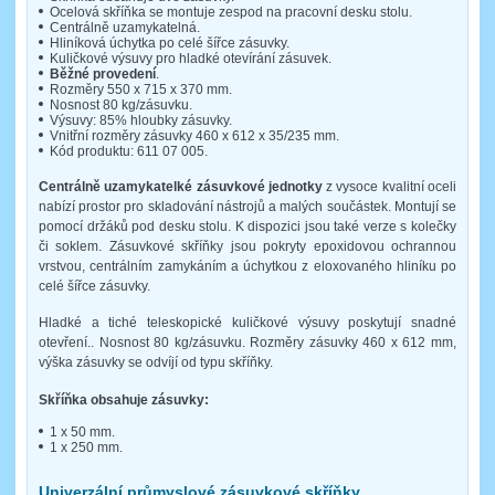
Ocelová skříňka se montuje zespod na pracovní desku stolu.
Centrálně uzamykatelná.
Hliníková úchytka po celé šířce zásuvky.
Kuličkové výsuvy pro hladké otevírání zásuvek.
Běžné provedení
.
Rozměry 550 x 715 x 370 mm.
Nosnost 80 kg/zásuvku.
Výsuvy: 85% hloubky zásuvky.
Vnitřní rozměry zásuvky 460 x 612 x 35/235 mm.
Kód produktu: 611 07 005.
Centrálně uzamykatelké zásuvkové jednotky
z vysoce kvalitní oceli
nabízí prostor pro skladování nástrojů a malých součástek. Montují se
pomocí držáků pod desku stolu. K dispozici jsou také verze s kolečky
či soklem. Zásuvkové skříňky jsou pokryty epoxidovou ochrannou
vrstvou, centrálním zamykáním a úchytkou z eloxovaného hliníku po
celé šířce zásuvky.
Hladké a tiché teleskopické kuličkové výsuvy poskytují snadné
otevření.. Nosnost 80 kg/zásuvku. Rozměry zásuvky 460 x 612 mm,
výška zásuvky se odvíjí od typu skříňky.
Skříňka obsahuje zásuvky:
1 x 50 mm.
1 x 250 mm.
Univerzální průmyslové zásuvkové skříňky