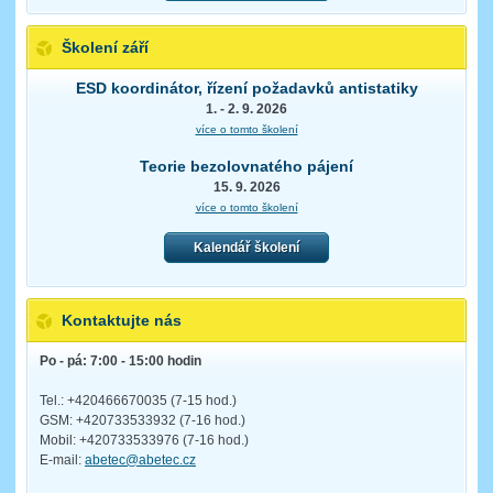
Školení září
ESD koordinátor, řízení požadavků antistatiky
1. - 2. 9. 2026
více o tomto školení
Teorie bezolovnatého pájení
15. 9. 2026
více o tomto školení
Kalendář školení
Kontaktujte nás
Po - pá: 7:00 - 15:00 hodin
Tel.: +420466670035 (7-15 hod.)
GSM: +420733533932 (7-16 hod.)
Mobil: +420733533976 (7-16 hod.)
E-mail:
abetec@abetec.cz