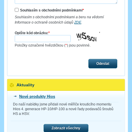
Souhlasím s obchodními podmínkami
*
Souhlasím s obchodními podmínkami a beru na vědomí
Informace o ochraně osobních údajů
ZDE
.
Opište kód obrázku:
*
Položky označené hvězdičkou (
*
) jsou povinné.
Odeslat
Aktuality
Nové produkty Hios
Do naší nabídky jsme přidali nové měřiče krouticího momentu
Hios 4. generace HP-10/HP-100 a nové řady podavačů šroubů
HS a HSV.
Zobrazit všechny