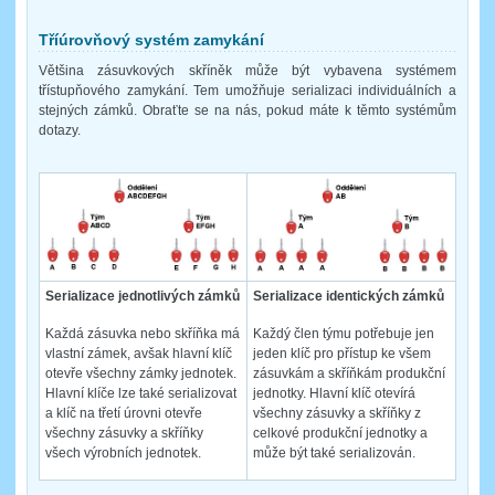
Tříúrovňový systém zamykání
Většina zásuvkových skříněk může být vybavena systémem
třístupňového zamykání. Tem umožňuje serializaci individuálních a
stejných zámků. Obraťte se na nás, pokud máte k těmto systémům
dotazy.
Serializace jednotlivých zámků
Serializace identických zámků
Každá zásuvka nebo skříňka má
Každý člen týmu potřebuje jen
vlastní zámek, avšak hlavní klíč
jeden klíč pro přístup ke všem
otevře všechny zámky jednotek.
zásuvkám a skříňkám produkční
Hlavní klíče lze také serializovat
jednotky. Hlavní klíč otevírá
a klíč na třetí úrovni otevře
všechny zásuvky a skříňky z
všechny zásuvky a skříňky
celkové produkční jednotky a
všech výrobních jednotek.
může být také serializován.