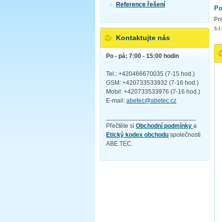
Reference řešení
Po
Pr
s.r
Kontaktujte nás
Po - pá: 7:00 - 15:00 hodin
Tel.: +420466670035 (7-15 hod.)
GSM: +420733533932 (7-16 hod.)
Mobil: +420733533976 (7-16 hod.)
E-mail:
abetec@abetec.cz
__________________________
Přečtěte si
Obchodní podmínky
a
Etický kodex obchodu
společnosti
ABE.TEC.