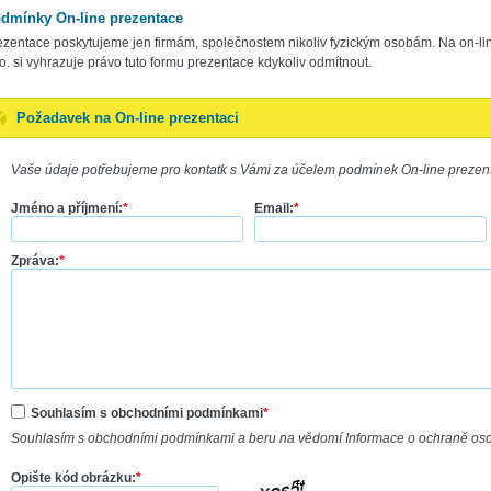
dmínky On-line prezentace
ezentace poskytujeme jen firmám, společnostem nikoliv fyzickým osobám. Na on-li
.o. si vyhrazuje právo tuto formu prezentace kdykoliv odmítnout.
Požadavek na On-line prezentaci
Vaše údaje potřebujeme pro kontatk s Vámi za účelem podmínek On-line prezen
Jméno a příjmení:
*
Email:
*
Zpráva:
*
Souhlasím s obchodními podmínkami
*
Souhlasím s obchodními podmínkami a beru na vědomí Informace o ochraně os
Opište kód obrázku:
*