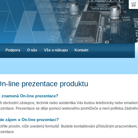
Uživ
Nák
Poč
Hes
Cen
Zap
Podpora
O nás
Vše o nákupu
Kontakt
n-line prezentace produktu
 znamená On-line prezentace?
š obchodní zástupce, technik nebo asistentka Vás budou telefonicky nebo emailem
ezentace. Prezentace se děje pomocí webového prohlížeče a není potřeba žádného
te zájem o On-line prezentaci?
plňte prosím, níže uvedený formulář. Budete kontaktováni příslušným pracovníkem,
ezentace