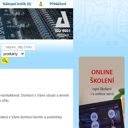
Nákupní košík (0)
Přihlášení
atel:
upní košík je momentálně prázdný.
et produktů:
0
lo:
Obsah košíku
a celkem:
0,00 CZK
omenuté heslo
Nová registrace
Přihlásit
 kontaktovat. Domluví s Vámi obsah a termín
 účtu.
 který s Vámi domluví termín a podmínky