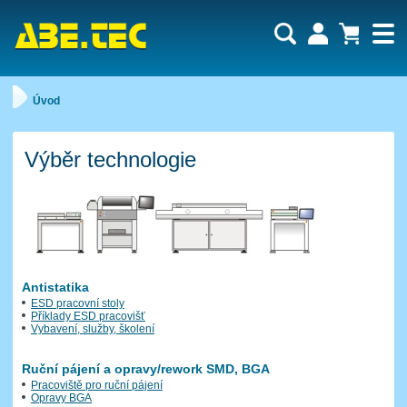
Uživatel:
Nákupní košík je momentálně prázdný.
Úvod
Počet produktů:
0
Heslo:
Obsah košíku
Cena celkem:
0,00 CZK
Zapomenuté heslo
Nová registrace
Výběr technologie
Přihlásit
Antistatika
ESD pracovní stoly
Příklady ESD pracovišť
Vybavení, služby, školení
Ruční pájení a opravy/rework SMD, BGA
Pracoviště pro ruční pájení
Opravy BGA