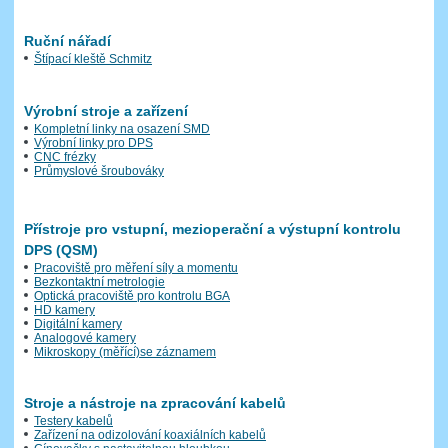
Ruční nářadí
Štípací kleště Schmitz
Výrobní stroje a zařízení
Kompletní linky na osazení SMD
Výrobní linky pro DPS
CNC frézky
Průmyslové šroubováky
Přístroje pro vstupní, mezioperační a výstupní kontrolu
DPS (QSM)
Pracoviště pro měření síly a momentu
Bezkontaktní metrologie
Optická pracoviště pro kontrolu BGA
HD kamery
Digitální kamery
Analogové kamery
Mikroskopy (měřící)se záznamem
Stroje a nástroje na zpracování kabelů
Testery kabelů
Zařízení na odizolování koaxiálních kabelů