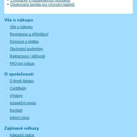
Cínovačky s nastavitelnou hloubkou
Dávkovače tavidla pro cínování kabelů
Vše o nákupu
Vše o nákupu
Registrace a přihlášení
Doprava a platba
Obchodní podmínky
Reklamace / stížnosti
FAQ pro nákup
O společnosti
O firmě Abetec
Certifikáty
Výstavy
Inspekční orgán
Kontakt
Interní zóna
Zajímavé odkazy
Nákupní rádce