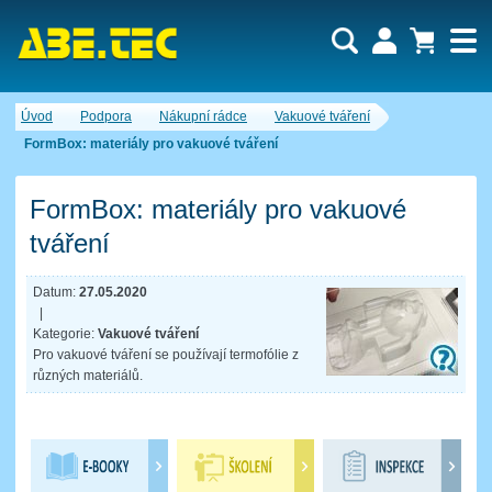
Uživatel:
Nákupní košík je momentálně prázdný.
Úvod
Podpora
Nákupní rádce
Vakuové tváření
Počet produktů:
0
Heslo:
Obsah košíku
FormBox: materiály pro vakuové tváření
Cena celkem:
0,00 CZK
Zapomenuté heslo
Nová registrace
Přihlásit
FormBox: materiály pro vakuové
tváření
Datum:
27.05.2020
|
Kategorie:
Vakuové tváření
Pro vakuové tváření se používají termofólie z
různých materiálů.