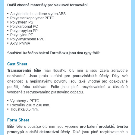
Další vhodné materiály pro vakuové formování:
Acrylonitrile butadiene styren ABS
Polyester kopolymer PETG
Polystyren PS
Polykarbonát PC
Polypropylen PP
Polyetylen PE
Polyvinylchlorid PVC
Akryl PMMA
Součástí každého balení FormBoxu jsou dva typy fólií:
Cast Sheet
Transparentní fólie
mají tloušťku 0,5 mm a jsou zcela zdravotně
nezávadné. Jsou proto ideální
pro potravinářské účely
. Díky své
ohebnosti a nepřilnavému povrchu jsou také vhodné pro opakované
použití, třeba odlévání. Fólie jsou plně recyklovatelné a částečně
vyrobené z recyklovaného plastového odpadu.
Vyrobeny z PETG.
Rozměry 230 x 230 mm.
Tloušťka 0,5 mm.
Form Sheet
Bílé fólie
o tloušťce 0,5 mm jsou výborné
pro balení produktů, tvorbu
prototypů a další dekorativní účely
. Také jsou plně recyklovatelné a