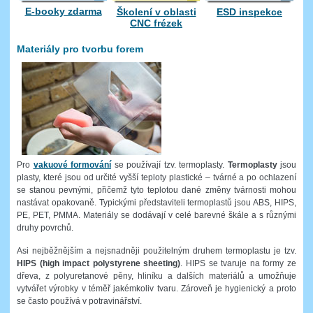
E-booky zdarma
Školení v oblasti
ESD inspekce
CNC frézek
Materiály pro tvorbu forem
Pro
vakuové formování
se používají tzv. termoplasty.
Termoplasty
jsou
plasty, které jsou od určité vyšší teploty plastické – tvárné a po ochlazení
se stanou pevnými, přičemž tyto teplotou dané změny tvárnosti mohou
nastávat opakovaně. Typickými představiteli termoplastů jsou ABS, HIPS,
PE, PET, PMMA. Materiály se dodávají v celé barevné škále a s různými
druhy povrchů.
Asi nejběžnějším a nejsnadněji použitelným druhem termoplastu je tzv.
HIPS (high impact polystyrene sheeting)
. HIPS se tvaruje na formy ze
dřeva, z polyuretanové pěny, hliníku a dalších materiálů a umožňuje
vytvářet výrobky v téměř jakémkoliv tvaru. Zároveň je hygienický a proto
se často používá v potravinářství.