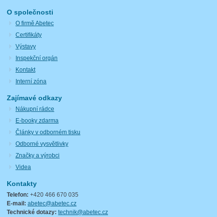
O společnosti
O firmě Abetec
Certifikáty
Výstavy
Inspekční orgán
Kontakt
Interní zóna
Zajímavé odkazy
Nákupní rádce
E-booky zdarma
Články v odborném tisku
Odborné vysvětlivky
Značky a výrobci
Videa
Kontakty
Telefon:
+420 466 670 035
E-mail:
abetec@abetec.cz
Technické dotazy:
technik@abetec.cz