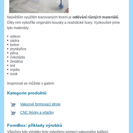
Největším využitím tvarovaných forem je
odlévání různých materiálů
.
Díky nim vytvoříte originální kousky a realistické tvary. Vyzkoušeli jsme
tyto materiály:
silikon
sádra
beton
pryskyřice
pěna
čokoláda
želatina
led
mýdlo
vosk
Inspirovat se můžete v galerii.
Kategorie produktů
Vakuové formovací stroje
CNC frézky a vrtačky
FormBox: příklady výrobků
Všechny tyto výrobky byly vytvořeny pomocí vakuového tváření.