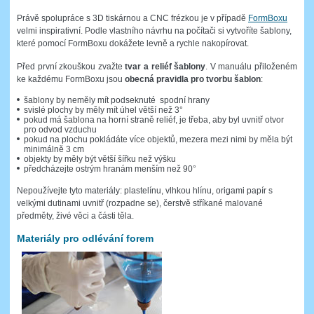
Právě spolupráce s 3D tiskárnou a CNC frézkou je v případě
FormBoxu
velmi inspirativní. Podle vlastního návrhu na počítači si vytvoříte šablony,
které pomocí FormBoxu dokážete levně a rychle nakopírovat.
Před první zkouškou zvažte
tvar a reliéf šablony
. V manuálu přiloženém
ke každému FormBoxu jsou
obecná pravidla pro tvorbu šablon
:
šablony by neměly mít podseknuté spodní hrany
svislé plochy by měly mít úhel větší než 3°
pokud má šablona na horní straně reliéf, je třeba, aby byl uvnitř otvor
pro odvod vzduchu
pokud na plochu pokládáte více objektů, mezera mezi nimi by měla být
minimálně 3 cm
objekty by měly být větší šířku než výšku
předcházejte ostrým hranám menším než 90°
Nepoužívejte tyto materiály: plastelínu, vlhkou hlínu, origami papír s
velkými dutinami uvnitř (rozpadne se), čerstvě stříkané malované
předměty, živé věci a části těla.
Materiály pro odlévání forem