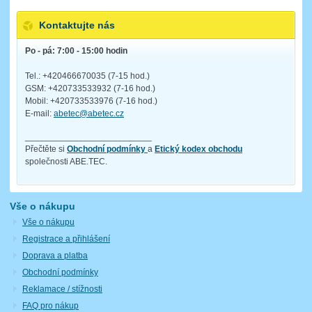
Kontaktujte nás
Po - pá: 7:00 - 15:00 hodin
Tel.: +420466670035 (7-15 hod.)
GSM: +420733533932 (7-16 hod.)
Mobil: +420733533976 (7-16 hod.)
E-mail:
abetec@abetec.cz
__________________________
Přečtěte si
Obchodní podmínky
a
Etický kodex obchodu
společnosti ABE.TEC.
Vše o nákupu
Vše o nákupu
Registrace a přihlášení
Doprava a platba
Obchodní podmínky
Reklamace / stížnosti
FAQ pro nákup