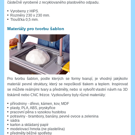
částečně vyrobené z recyklovaného plastového odpadu.
Vyrobeny z HIPS.
Rozměry 230 x 230 mm.
Tloušťka 0,5 mm.
Materiály pro tvorbu šablon
Pro tvorbu šablon, podle kterých se formy tvarují, je vhodný jakýkoliv
materiál pevné struktury, který se nepoškodí tlakem a teplem. Inspirovat
se můžete reálnými tvary a předměty, nebo si vytvořit vlastní návrh na 3D
tiskárně nebo CNC frézce. Vyzkoušeny byly různé materiály:
přírodniny - dřevo, kámen, kov, MDF
plasty, PLA, ABS, pryskyřice
pracovní pěna s vysokou hustotou
potraviny - brambory, banány, pevné ovoce a zelenina
sádra
karton a skládaný papír
modelovací hmota (ne plastelína)
předměty běžné spotřeby