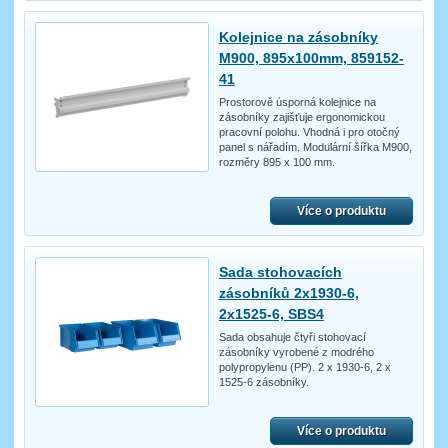
Kolejnice na zásobníky
M900, 895x100mm, 859152-
41
Prostorově úsporná kolejnice na
zásobníky zajišťuje ergonomickou
pracovní polohu. Vhodná i pro otočný
panel s nářadím. Modulární šířka M900,
rozměry 895 x 100 mm.
Více o produktu
Sada stohovacích
zásobníků 2x1930-6,
2x1525-6, SBS4
Sada obsahuje čtyři stohovací
zásobníky vyrobené z modrého
polypropylenu (PP). 2 x 1930-6, 2 x
1525-6 zásobníky.
Více o produktu