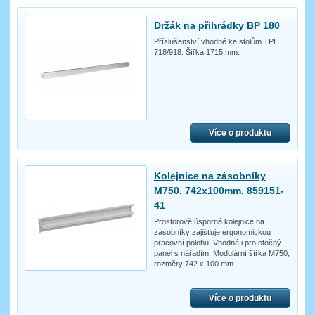
Držák na přihrádky BP 180
Příslušenství vhodné ke stolům TPH
718/918. Šířka 1715 mm.
Více o produktu
Kolejnice na zásobníky
M750, 742x100mm, 859151-
41
Prostorově úsporná kolejnice na
zásobníky zajišťuje ergonomickou
pracovní polohu. Vhodná i pro otočný
panel s nářadím. Modulární šířka M750,
rozměry 742 x 100 mm.
Více o produktu