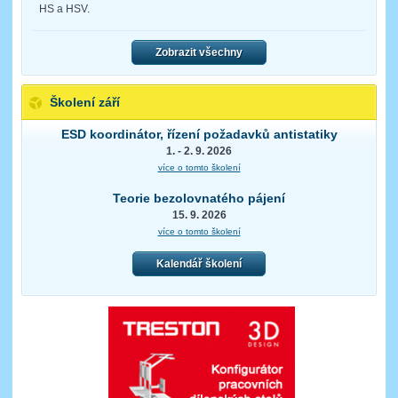
HS a HSV.
Zobrazit všechny
Školení září
ESD koordinátor, řízení požadavků antistatiky
1. - 2. 9. 2026
více o tomto školení
Teorie bezolovnatého pájení
15. 9. 2026
více o tomto školení
Kalendář školení