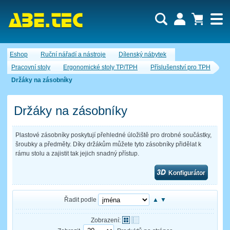
Uživatel:
Nákupní košík je momentálně prázdný.
Eshop
Ruční nářadí a nástroje
Dílenský nábytek
Počet produktů:
0
Heslo:
Obsah košíku
Pracovní stoly
Ergonomické stoly TP/TPH
Příslušenství pro TPH
Cena celkem:
0,00 CZK
Držáky na zásobníky
Zapomenuté heslo
Nová registrace
Přihlásit
Držáky na zásobníky
Plastové zásobníky poskytují přehledné úložiště pro drobné součástky,
šroubky a předměty. Díky držákům můžete tyto zásobníky přidělat k
rámu stolu a zajistit tak jejich snadný přístup.
Konfigurátor
Řadit podle
▲
▼
Zobrazení: