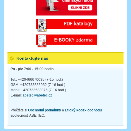
Kontaktujte nás
Po - pá: 7:00 - 15:00 hodin
Tel.: +420466670035 (7-15 hod.)
GSM: +420733533932 (7-16 hod.)
Mobil: +420733533976 (7-16 hod.)
E-mail:
abetec@abetec.cz
__________________________
Přečtěte si
Obchodní podmínky
a
Etický kodex obchodu
společnosti ABE.TEC.