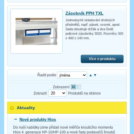
Zásobník PPH TXL
Jednoduché skladování drobných
předmětů, např. pásek, svorek, apod.
Sada obsahuje držák a dva šedé
policové zásobníky 3020. Rozměry 300
x 400 x 140 mm.
Více o produktu
Řadit podle
▲
▼
Zobrazení:
Zobrazit
Produktů na stránce
Aktuality
Nové produkty Hios
Do naší nabídky jsme přidali nové měřiče krouticího momentu
Hios 4. generace HP-10/HP-100 a nové řady podavačů šroubů