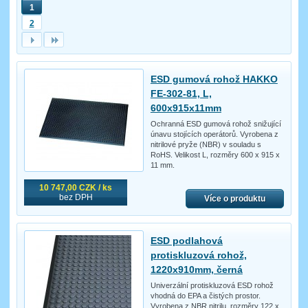
1
2
ESD gumová rohož HAKKO
FE-302-81, L,
600x915x11mm
Ochranná ESD gumová rohož snižující
únavu stojících operátorů. Vyrobena z
nitrilové pryže (NBR) v souladu s
RoHS. Velikost L, rozměry 600 x 915 x
11 mm.
10 747,00 CZK / ks
bez DPH
Více o produktu
ESD podlahová
protiskluzová rohož,
1220x910mm, černá
Univerzální protiskluzová ESD rohož
vhodná do EPA a čistých prostor.
Vyrobena z NBR nitrilu, rozměry 122 x