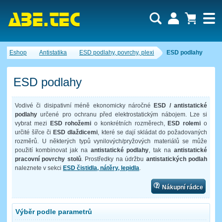
Uživatel:
Nákupní košík je momentálně prázdný.
Eshop
Antistatika
ESD podlahy, povrchy, plexi
ESD podlahy
Počet produktů:
0
Heslo:
Obsah košíku
Cena celkem:
0,00 CZK
ESD podlahy
Zapomenuté heslo
Nová registrace
Přihlásit
Vodivé či disipativní méně ekonomicky náročné
ESD / antistatické
podlahy
určené pro ochranu před elektrostatickým nábojem. Lze si
vybrat mezi
ESD rohožemi
o konkrétních rozměrech,
ESD rolemi
o
určité šířce či
ESD dlaždicemi
, které se dají skládat do požadovaných
rozměrů. U některých typů vynilových/pryžových materiálů se může
použití kombinovat jak na
antistatické podlahy
, tak na
antistatické
pracovní povrchy stolů
. Prostředky na údržbu
antistatických podlah
naleznete v sekci
ESD čistidla, nátěry, lepidla
.
Nákupní rádce
Výběr podle parametrů