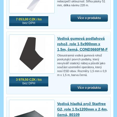
nebezpečí uklouznutí. Šířka pásky 51
mm, délka návinu 228 m.
Více o produktu
7 053,00 CZK / ks
bez DPH
Vodivá gumová podlahová
rohož, role 1,5x900mm x
1,5m, černá, COND3660FM-F
Oboustranná vodivá gumová rohož
poskytující povrch podlahy, který
nevytváří statický náboj a působí jako
součást uzemnění operátora, který
nosí ESD obuv. Rozměry 1,5 mm x 0,9
m x 1,5 m, barva černá.
3 979,50 CZK / ks
bez DPH
Více o produktu
Vodivá hladká pryž Statfree
G2, role 1,5x1200mm x 2,4m,
černá, 80109