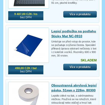
91 cm, ploché knoflíky.
9 487,00 CZK / ks
Více o produktu
bez DPH
Lepicí podložka na podlahu
Sticky Mat NC-0910
Umisťuje se před vstup do prostor, kde
se požaduje zvýšená čistota. Speciální
přilnavá úprava odstraní nečistoty z bot
i z koleček vozíků. Rozměry 600 x 900
mm, 30 vrstev.
SKLADEM
Více o produktu
498,00 CZK / bal
bez DPH
Oboustranná akrylová lepicí
páska, 51mm x 228m, 80300
Lepidlo citlivé na tlak, s odnímatelnou
vložkou. Používá se na rohožích, které
sklouzávají nebo otáčejí a hrozí tak