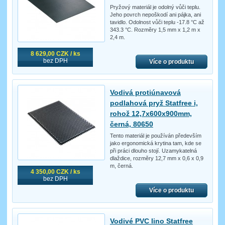
Pryžový materiál je odolný vůči teplu.
Jeho povrch nepoškodí ani pájka, ani
tavidlo. Odolnost vůči teplu -17.8 °C až
343.3 °C. Rozměry 1,5 mm x 1,2 m x
2,4 m.
8 629,00 CZK / ks
bez DPH
Více o produktu
Vodivá protiúnavová
podlahová pryž Statfree i,
rohož 12,7x600x900mm,
černá, 80650
Tento materiál je používán především
jako ergonomická krytina tam, kde se
při práci dlouho stojí. Uzamykatelná
dlaždice, rozměry 12,7 mm x 0,6 x 0,9
m, černá.
4 350,00 CZK / ks
bez DPH
Více o produktu
Vodivé PVC lino Statfree