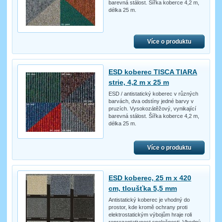
barevná stálost. Šířka koberce 4,2 m,
délka 25 m.
Více o produktu
ESD koberec TISCA TIARA
strie, 4,2 m x 25 m
ESD / antistatický koberec v různých
barvách, dva odstíny jedné barvy v
pruzích. Vysokozátěžový, vynikající
barevná stálost. Šířka koberce 4,2 m,
délka 25 m.
Více o produktu
ESD koberec, 25 m x 420
cm, tloušťka 5,5 mm
Antistatický koberec je vhodný do
prostor, kde kromě ochrany proti
elektrostatickým výbojům hraje roli