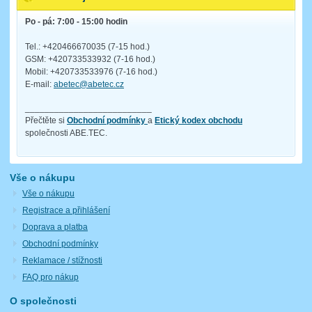
Po - pá: 7:00 - 15:00 hodin
Tel.: +420466670035 (7-15 hod.)
GSM: +420733533932 (7-16 hod.)
Mobil: +420733533976 (7-16 hod.)
E-mail:
abetec@abetec.cz
__________________________
Přečtěte si
Obchodní podmínky
a
Etický kodex obchodu
společnosti ABE.TEC.
Vše o nákupu
Vše o nákupu
Registrace a přihlášení
Doprava a platba
Obchodní podmínky
Reklamace / stížnosti
FAQ pro nákup
O společnosti