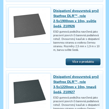
Disipativní dvouvrstvá pryž
Statfree DLR™, role
2,5x1900mm x 10m, světle
šedá, 210926
ESD gumová podložka navržená jako
pracovní povrch či barevná podlahová
rohož. Dvouvrstvý kaučuk s disipativní
barevnou stranou a vodivou černou
stranou. Rozměry 2,5 mm x 1,9 m x 10
m, barva světle šedá.
Více o produktu
Disipativní dvouvrstvá pryž
Statfree DLR™, role
3,5x1220mm x 10m, tmavě
šedá, 210927
ESD gumová podložka navržená jako
pracovní povrch či barevná podlahová
rohož. Dvouvrstvý kaučuk s disipativní
barevnou stranou a vodivou černou