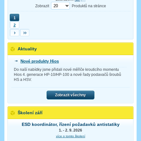
Zobrazit
Produktů na stránce
1
2
Aktuality
Nové produkty Hios
Do naší nabídky jsme přidali nové měřiče krouticího momentu
Hios 4. generace HP-10/HP-100 a nové řady podavačů šroubů
HS a HSV.
Zobrazit všechny
Školení září
ESD koordinátor, řízení požadavků antistatiky
1. - 2. 9. 2026
více o tomto školení