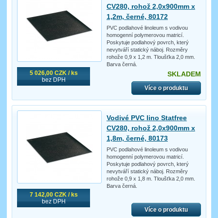
CV280, rohož 2,0x900mm x
1,2m, černé, 80172
PVC podlahové linoleum s vodivou
homogenní polymerovou matricí.
Poskytuje podlahový povrch, který
nevytváří statický náboj. Rozměry
rohože 0,9 x 1,2 m. Tloušťka 2,0 mm.
Barva černá.
5 026,00 CZK / ks
SKLADEM
bez DPH
Více o produktu
Vodivé PVC lino Statfree
CV280, rohož 2,0x900mm x
1,8m, černé, 80173
PVC podlahové linoleum s vodivou
homogenní polymerovou matricí.
Poskytuje podlahový povrch, který
nevytváří statický náboj. Rozměry
rohože 0,9 x 1,8 m. Tloušťka 2,0 mm.
Barva černá.
7 142,00 CZK / ks
bez DPH
Více o produktu