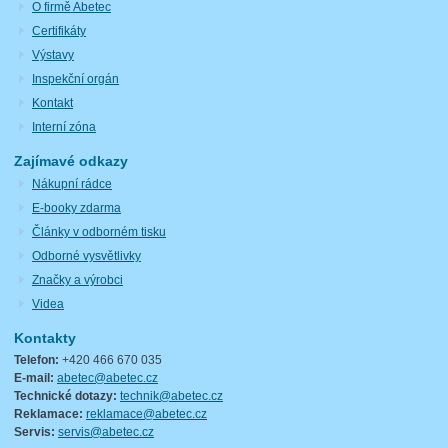
O firmě Abetec
Certifikáty
Výstavy
Inspekční orgán
Kontakt
Interní zóna
Zajímavé odkazy
Nákupní rádce
E-booky zdarma
Články v odborném tisku
Odborné vysvětlivky
Značky a výrobci
Videa
Kontakty
Telefon:
+420 466 670 035
E-mail:
abetec@abetec.cz
Technické dotazy:
technik@abetec.cz
Reklamace:
reklamace@abetec.cz
Servis:
servis@abetec.cz