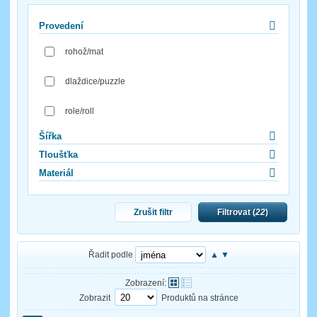
Provedení
rohož/mat
dlaždice/puzzle
role/roll
Šířka
Tloušťka
Materiál
Zrušit filtr
Filtrovat (
22
)
Řadit podle
▲
▼
Zobrazení:
Zobrazit
Produktů na stránce