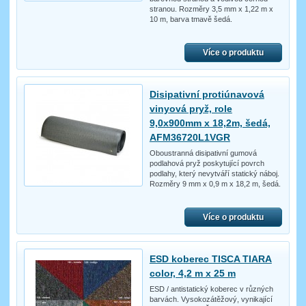
stranou. Rozměry 3,5 mm x 1,22 m x
10 m, barva tmavě šedá.
Více o produktu
Disipativní protiúnavová
vinyová pryž, role
9,0x900mm x 18,2m, šedá,
AFM36720L1VGR
Oboustranná disipativní gumová
podlahová pryž poskytující povrch
podlahy, který nevytváří statický náboj.
Rozměry 9 mm x 0,9 m x 18,2 m, šedá.
Více o produktu
ESD koberec TISCA TIARA
color, 4,2 m x 25 m
ESD / antistatický koberec v různých
barvách. Vysokozátěžový, vynikající