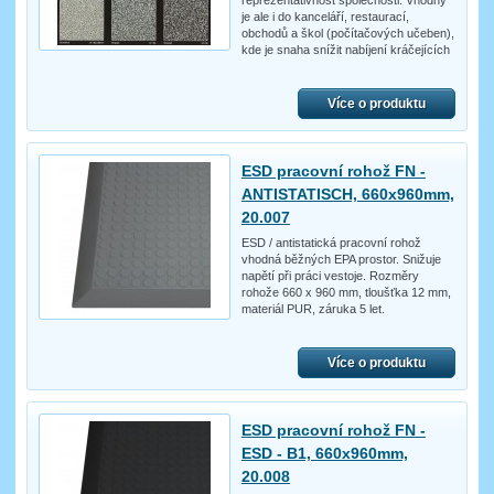
reprezentativnost společnosti. Vhodný
je ale i do kanceláří, restaurací,
obchodů a škol (počítačových učeben),
kde je snaha snížit nabíjení kráčejících
Více o produktu
ESD pracovní rohož FN -
ANTISTATISCH, 660x960mm,
20.007
ESD / antistatická pracovní rohož
vhodná běžných EPA prostor. Snižuje
napětí při práci vestoje. Rozměry
rohože 660 x 960 mm, tloušťka 12 mm,
materiál PUR, záruka 5 let.
Více o produktu
ESD pracovní rohož FN -
ESD - B1, 660x960mm,
20.008