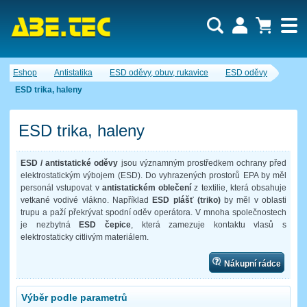
Uživatel:
Nákupní košík je momentálně prázdný.
Eshop
Antistatika
ESD oděvy, obuv, rukavice
ESD oděvy
Počet produktů:
0
Heslo:
Obsah košíku
ESD trika, haleny
Cena celkem:
0,00 CZK
Zapomenuté heslo
Nová registrace
Přihlásit
ESD trika, haleny
ESD / antistatické oděvy
jsou významným prostředkem ochrany před
elektrostatickým výbojem (ESD). Do vyhrazených prostorů EPA by měl
personál vstupovat v
antistatickém oblečení
z textilie, která obsahuje
vetkané vodivé vlákno. Například
ESD plášť (triko)
by měl v oblasti
trupu a paží překrývat spodní oděv operátora. V mnoha společnostech
je nezbytná
ESD čepice
, která zamezuje kontaktu vlasů s
elektrostaticky citlivým materiálem.
Nákupní rádce
Výběr podle parametrů