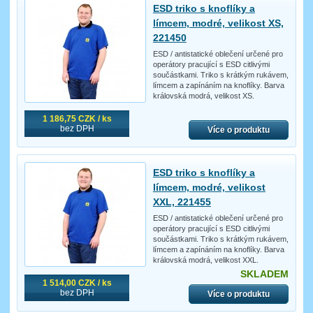
ESD triko s knoflíky a
límcem, modré, velikost XS,
221450
ESD / antistatické oblečení určené pro
operátory pracující s ESD citlivými
součástkami. Triko s krátkým rukávem,
límcem a zapínáním na knoflíky. Barva
královská modrá, velikost XS.
1 186,75 CZK / ks
bez DPH
Více o produktu
ESD triko s knoflíky a
límcem, modré, velikost
XXL, 221455
ESD / antistatické oblečení určené pro
operátory pracující s ESD citlivými
součástkami. Triko s krátkým rukávem,
límcem a zapínáním na knoflíky. Barva
královská modrá, velikost XXL.
SKLADEM
1 514,00 CZK / ks
bez DPH
Více o produktu