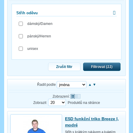
Střih oděvu
dámský/Damen
pánský/Herren
unisex
Zrušit filtr
Filtrovat (
11
)
Řadit podle
▲
▼
Zobrazení:
Zobrazit
Produktů na stránce
ESD funkční triko Breeze I,
modré
Střih s krátkým rukávem a kulatým