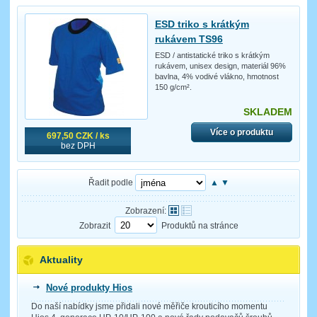
ESD triko s krátkým
rukávem TS96
ESD / antistatické triko s krátkým
rukávem, unisex design, materiál 96%
bavlna, 4% vodivé vlákno, hmotnost
150 g/cm².
SKLADEM
Více o produktu
697,50 CZK / ks
bez DPH
Řadit podle
▲
▼
Zobrazení:
Zobrazit
Produktů na stránce
Aktuality
Nové produkty Hios
Do naší nabídky jsme přidali nové měřiče krouticího momentu