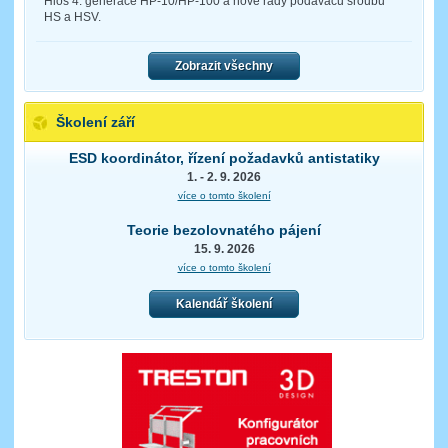
Hios 4. generace HP-10/HP-100 a nové řady podavačů šroubů
HS a HSV.
Zobrazit všechny
Školení září
ESD koordinátor, řízení požadavků antistatiky
1. - 2. 9. 2026
více o tomto školení
Teorie bezolovnatého pájení
15. 9. 2026
více o tomto školení
Kalendář školení