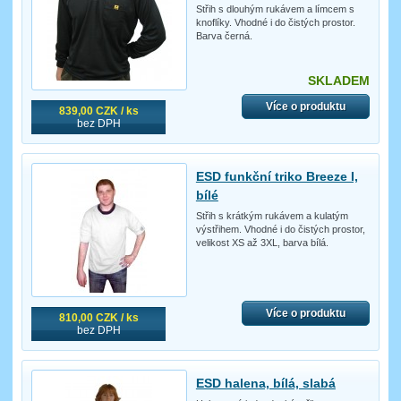
Střih s dlouhým rukávem a límcem s
knoflíky. Vhodné i do čistých prostor.
Barva černá.
SKLADEM
Více o produktu
839,00 CZK / ks
bez DPH
ESD funkční triko Breeze I,
bílé
Střih s krátkým rukávem a kulatým
výstřihem. Vhodné i do čistých prostor,
velikost XS až 3XL, barva bílá.
Více o produktu
810,00 CZK / ks
bez DPH
ESD halena, bílá, slabá