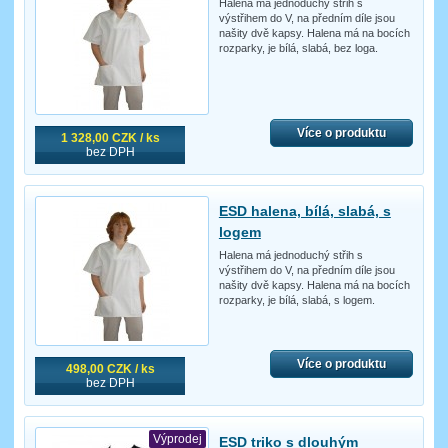
Halena má jednoduchý střih s
výstřihem do V, na předním díle jsou
našity dvě kapsy. Halena má na bocích
rozparky, je bílá, slabá, bez loga.
Více o produktu
1 328,00 CZK / ks
bez DPH
ESD halena, bílá, slabá, s
logem
Halena má jednoduchý střih s
výstřihem do V, na předním díle jsou
našity dvě kapsy. Halena má na bocích
rozparky, je bílá, slabá, s logem.
Více o produktu
498,00 CZK / ks
bez DPH
Výprodej
ESD triko s dlouhým