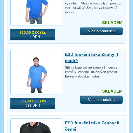
výstřihem. Vhodné i do čistých prostor,
velikost XS až 3XL, barva královská
modrá.
SKLADEM
Více o produktu
810,00 CZK / ks
bez DPH
ESD funkční triko Zephyr I
modré
Střih s krátkým rukávem a límcem s
knoflíky. Vhodné i do čistých prostor.
Barva královská modrá.
SKLADEM
Více o produktu
835,00 CZK / ks
bez DPH
ESD funkční triko Zephyr II
černé