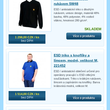
rukávem SW48
ESD / antistatické triko s dlouhým
rukávem, unisex design, materiál 48%
bavlna, 48% polyester, 4% vodivé
vlákno, hmotnost 280 g/cm².
SKLADEM
Více o produktu
1 298,00 CZK / ks
bez DPH
ESD triko s knoflíky a
límcem, modré, velikost M,
221452
ESD / antistatické oblečení určené pro
operátory pracující s ESD citlivými
součástkami. Triko s krátkým rukávem,
límcem a zapínáním na knoflíky. Barva
královská modrá, velikost M.
1 514,00 CZK / ks
bez DPH
Více o produktu