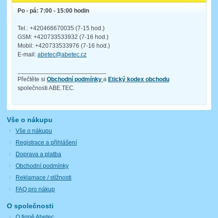
Po - pá: 7:00 - 15:00 hodin
Tel.: +420466670035 (7-15 hod.)
GSM: +420733533932 (7-16 hod.)
Mobil: +420733533976 (7-16 hod.)
E-mail:
abetec@abetec.cz
__________________________
Přečtěte si
Obchodní podmínky
a
Etický kodex obchodu
společnosti ABE.TEC.
Vše o nákupu
Vše o nákupu
Registrace a přihlášení
Doprava a platba
Obchodní podmínky
Reklamace / stížnosti
FAQ pro nákup
O společnosti
O firmě Abetec