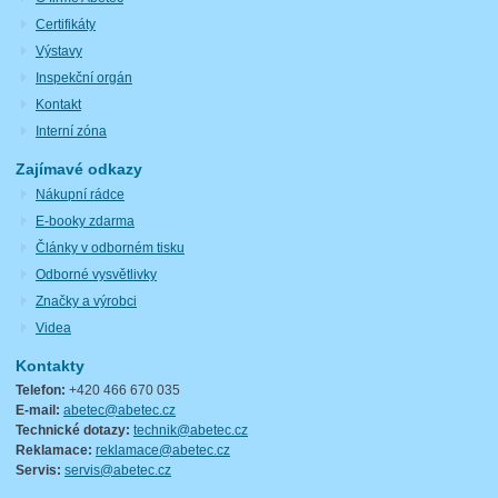
Certifikáty
Výstavy
Inspekční orgán
Kontakt
Interní zóna
Zajímavé odkazy
Nákupní rádce
E-booky zdarma
Články v odborném tisku
Odborné vysvětlivky
Značky a výrobci
Videa
Kontakty
Telefon:
+420 466 670 035
E-mail:
abetec@abetec.cz
Technické dotazy:
technik@abetec.cz
Reklamace:
reklamace@abetec.cz
Servis:
servis@abetec.cz