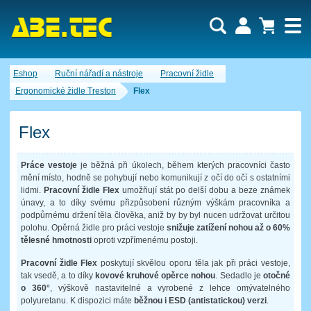
Uživatel:
Nákupní košík je momentálně prázdný.
Eshop
Ruční nářadí a nástroje
Pracovní židle
Počet produktů:
0
Heslo:
Obsah košíku
Ergonomické židle Treston
Flex
Cena celkem:
0,00 CZK
Zapomenuté heslo
Nová registrace
Přihlásit
Flex
Práce vestoje
je běžná při úkolech, během kterých pracovníci často
mění místo, hodně se pohybují nebo komunikují z očí do očí s ostatními
lidmi.
Pracovní židle Flex
umožňují stát po delší dobu a beze známek
únavy, a to díky svému přizpůsobení různým výškám pracovníka a
podpůrnému držení těla člověka, aniž by by byl nucen udržovat určitou
polohu. Opěrná židle pro práci vestoje
snižuje zatížení nohou až o 60%
tělesné hmotnosti
oproti vzpřímenému postoji.
Pracovní židle Flex
poskytují skvělou oporu těla jak při práci vestoje,
tak vsedě, a to díky
kovové kruhové opěrce nohou
. Sedadlo je
otočné
o 360°
, výškově nastavitelné a vyrobené z lehce omývatelného
polyuretanu. K dispozici máte
běžnou i ESD (antistatickou) verzi
.