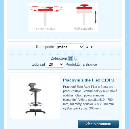
Řadit podle
▲
▼
Zobrazení:
Zobrazit
Produktů na stránce
Pracovní židle Flex C19PU
Pracovní židle řady Flex určená pro
práci vestoje. Stabilní nožky a kruhová
opěrka nohou, polyuretanové
čalounění. Výška sedáku 510 - 780
mm, rozměry sedáku 360 x 380 mm,
výška opěrky zad 200 mm.
Více o produktu