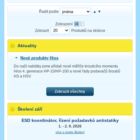
Řadit podle
▲
▼
Zobrazení:
Zobrazit
Produktů na stránce
Aktuality
Nové produkty Hios
Do naší nabídky jsme přidali nové měřiče krouticího momentu
Hios 4. generace HP-10/HP-100 a nové řady podavačů šroubů
HS a HSV.
Zobrazit všechny
Školení září
ESD koordinátor, řízení požadavků antistatiky
1. - 2. 9. 2026
více o tomto školení