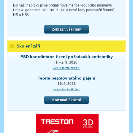
Do naší nabídky jsme přidali nové měřiče krouticího momentu
Hios 4. generace HP-10/HP-100 a nové řady podavačů šroubů
HS a HSV.
Zobrazit všechny
Školení září
ESD koordinátor, řízení požadavků antistatiky
1. - 2. 9. 2026
více o tomto školení
Teorie bezolovnatého pájení
15. 9. 2026
více o tomto školení
Kalendář školení