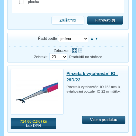
plochá
Zrušit filtr
Filtrovat (
8
)
Řadit podle
▲
▼
Zobrazení:
Zobrazit
Produktů na stránce
Pinzeta k vytahování IO -
29D/22
Pinzeta k vytahovnání IO 152 mm, k
vytahování pouzder IO 22 mm šířky.
Více o produktu
714,00 CZK / ks
bez DPH