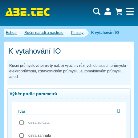
Uživatel:
Nákupní košík je momentálně prázdný.
Eshop
Ruční nářadí a nástroje
Pinzety
K vytahování IO
Počet produktů:
0
Heslo:
Obsah košíku
Cena celkem:
0,00 CZK
K vytahování IO
Zapomenuté heslo
Nová registrace
Přihlásit
Ruční průmyslové
pinzety
nabízí využití v různých oblastech průmyslu -
elektroprůmyslu, zdravotnickém průmyslu, automobilovém průmyslu
apod.
Výběr podle parametrů
Tvar
ostrá špičatá
ostrá zahnutá