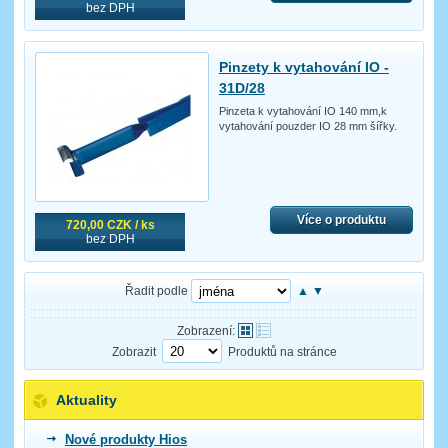
bez DPH
Pinzety k vytahování IO -
31D/28
Pinzeta k vytahování IO 140 mm,k
vytahování pouzder IO 28 mm šířky.
Více o produktu
720,00 CZK / ks
bez DPH
Řadit podle
▲
▼
Zobrazení:
Zobrazit
Produktů na stránce
Aktuality
Nové produkty Hios