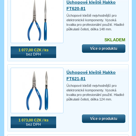
Úchopové kleště Hakko
FT620-81
Úchopové kleště nejvhodnější pro
elektronické komponenty. Vysoká
kvalita pro profesionální použití. Hladké
půlkulaté čelisti, délka 148 mm.
SKLADEM
Více o produktu
1 077,00 CZK / ks
bez DPH
Úchopové kleště Hakko
FT621-81
Úchopové kleště nejvhodnější pro
elektronické komponenty. Vysoká
kvalita pro profesionální použití. Hladké
půlkulaté čelisti, délka 124 mm.
Více o produktu
1 073,00 CZK / ks
bez DPH