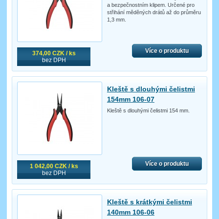
a bezpečnostním klipem. Určené pro
střihání měděných drátů až do průměru
1,3 mm.
Více o produktu
374,00 CZK / ks
bez DPH
Kleště s dlouhými čelistmi
154mm 106-07
Kleště s dlouhými čelistmi 154 mm.
Více o produktu
1 042,00 CZK / ks
bez DPH
Kleště s krátkými čelistmi
140mm 106-06