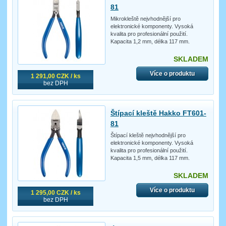
81
Mikrokleště nejvhodnější pro
elektronické komponenty. Vysoká
kvalita pro profesionální použití.
Kapacita 1,2 mm, délka 117 mm.
SKLADEM
Více o produktu
1 291,00 CZK / ks
bez DPH
Štípací kleště Hakko FT601-
81
Štípací kleště nejvhodnější pro
elektronické komponenty. Vysoká
kvalita pro profesionální použití.
Kapacita 1,5 mm, délka 117 mm.
SKLADEM
Více o produktu
1 295,00 CZK / ks
bez DPH