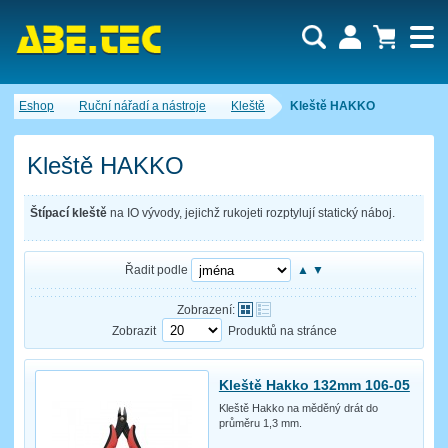
Uživatel:
Nákupní košík je momentálně prázdný.
Eshop
Ruční nářadí a nástroje
Kleště
Kleště HAKKO
Počet produktů:
0
Heslo:
Obsah košíku
Cena celkem:
0,00 CZK
Kleště HAKKO
Zapomenuté heslo
Nová registrace
Přihlásit
Štípací kleště
na IO vývody, jejichž rukojeti rozptylují statický náboj.
Řadit podle
▲
▼
Zobrazení:
Zobrazit
Produktů na stránce
Kleště Hakko 132mm 106-05
Kleště Hakko na měděný drát do
průměru 1,3 mm.