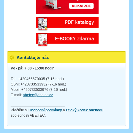
Kontaktujte nás
Po - pá: 7:00 - 15:00 hodin
Tel.: +420466670035 (7-15 hod.)
GSM: +420733533932 (7-16 hod.)
Mobil: +420733533976 (7-16 hod.)
E-mail:
abetec@abetec.cz
__________________________
Přečtěte si
Obchodní podmínky
a
Etický kodex obchodu
společnosti ABE.TEC.