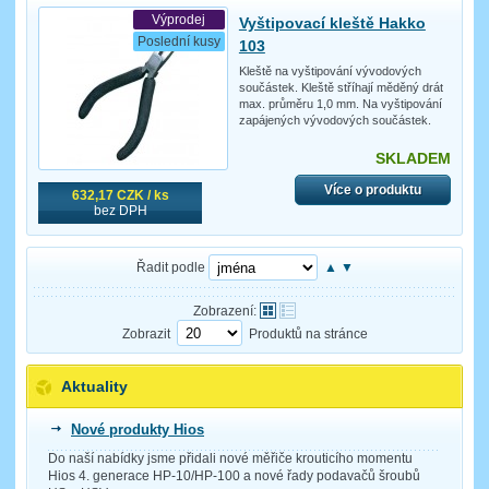
Výprodej
Vyštipovací kleště Hakko
Poslední kusy
103
Kleště na vyštipování vývodových
součástek. Kleště stříhají měděný drát
max. průměru 1,0 mm. Na vyštipování
zapájených vývodových součástek.
SKLADEM
Více o produktu
632,17 CZK / ks
bez DPH
Řadit podle
▲
▼
Zobrazení:
Zobrazit
Produktů na stránce
Aktuality
Nové produkty Hios
Do naší nabídky jsme přidali nové měřiče krouticího momentu
Hios 4. generace HP-10/HP-100 a nové řady podavačů šroubů