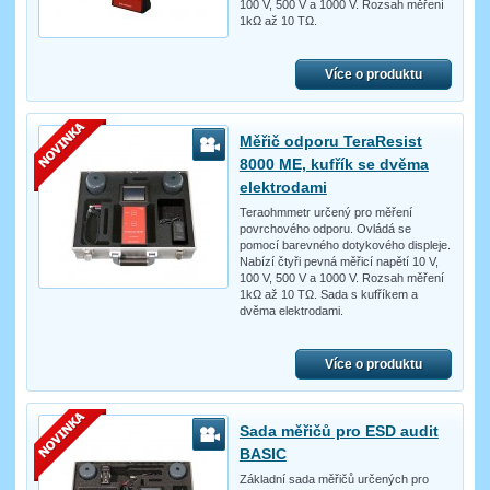
100 V, 500 V a 1000 V. Rozsah měření
1kΩ až 10 TΩ.
Více o produktu
Měřič odporu TeraResist
8000 ME, kufřík se dvěma
elektrodami
Teraohmmetr určený pro měření
povrchového odporu. Ovládá se
pomocí barevného dotykového displeje.
Nabízí čtyři pevná měřicí napětí 10 V,
100 V, 500 V a 1000 V. Rozsah měření
1kΩ až 10 TΩ. Sada s kufříkem a
dvěma elektrodami.
Více o produktu
Sada měřičů pro ESD audit
BASIC
Základní sada měřičů určených pro