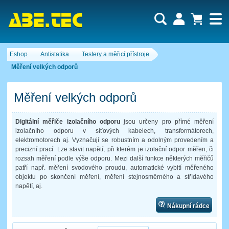
Uživatel:
Nákupní košík je momentálně prázdný.
Eshop
Antistatika
Testery a měřicí přístroje
Počet produktů:
0
Heslo:
Obsah košíku
Měření velkých odporů
Cena celkem:
0,00 CZK
Zapomenuté heslo
Nová registrace
Přihlásit
Měření velkých odporů
Digitální měřiče izolačního odporu
jsou určeny pro přímé měření
izolačního odporu v síťových kabelech, transformátorech,
elektromotorech aj. Vyznačují se robustním a odolným provedením a
precizní prací. Lze stavit napětí, při kterém je izolační odpor měřen, či
rozsah měření podle výše odporu. Mezi další funkce některých měřičů
patří např. měření svodového proudu, automatické vybití měřeného
objektu po skončení měření, měření stejnosměrného a střídavého
napětí, aj.
Nákupní rádce