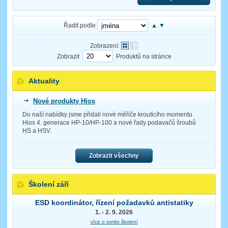
Řadit podle
▲
▼
Zobrazení:
Zobrazit
Produktů na stránce
Aktuality
Nové produkty Hios
Do naší nabídky jsme přidali nové měřiče krouticího momentu
Hios 4. generace HP-10/HP-100 a nové řady podavačů šroubů
HS a HSV.
Zobrazit všechny
Školení září
ESD koordinátor, řízení požadavků antistatiky
1. - 2. 9. 2026
více o tomto školení