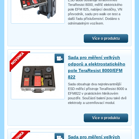
ESD audit obsahuje teraohmmetr
TeraResist 8000, měřič elektrického
pole EFM 825, nabíjecí destičky, VN
převodník, sadu pro walk-on test a
další řadu příslušenství. Dodáno s
odnímatelným vozíkem.
Více o produktu
Sada pro měření velkých
odporů a elektrostatického
pole TeraResist 8000/EFM
822
Sada obsahuje dva nejrelevantnější
ESD měřicí přístroje TeraResist 8000 a
EFM822 v praktickém hliníkovém
pouzdře. Součástí balení jsou také dvě
elektrody a uzemňovací modul.
Více o produktu
Sada pro měření velkých