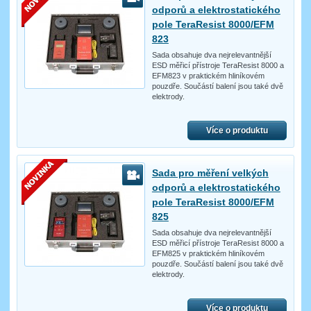
odporů a elektrostatického
pole TeraResist 8000/EFM
823
Sada obsahuje dva nejrelevantnější
ESD měřicí přístroje TeraResist 8000 a
EFM823 v praktickém hliníkovém
pouzdře. Součástí balení jsou také dvě
elektrody.
Více o produktu
Sada pro měření velkých
odporů a elektrostatického
pole TeraResist 8000/EFM
825
Sada obsahuje dva nejrelevantnější
ESD měřicí přístroje TeraResist 8000 a
EFM825 v praktickém hliníkovém
pouzdře. Součástí balení jsou také dvě
elektrody.
Více o produktu