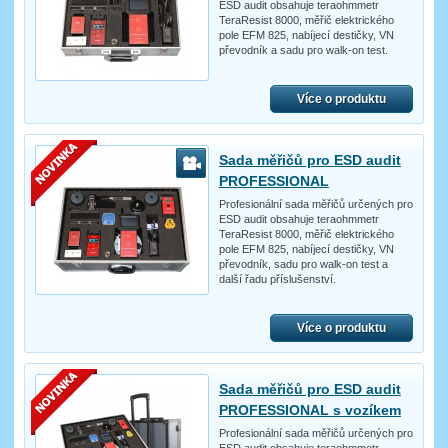
ESD audit obsahuje teraohmmetr
TeraResist 8000, měřič elektrického
pole EFM 825, nabíjecí destičky, VN
převodník a sadu pro walk-on test.
Více o produktu
Sada měřičů pro ESD audit
PROFESSIONAL
Profesionální sada měřičů určených pro
ESD audit obsahuje teraohmmetr
TeraResist 8000, měřič elektrického
pole EFM 825, nabíjecí destičky, VN
převodník, sadu pro walk-on test a
další řadu příslušenství.
Více o produktu
Sada měřičů pro ESD audit
PROFESSIONAL s vozíkem
Profesionální sada měřičů určených pro