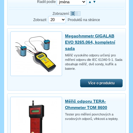
Řadit podle
▲
▼
Zobrazení:
Zobrazit
Produktů na stránce
Megaohmmetr GIGALAB
EVO 9265.064, kompletní
sada
Měřič vysokého odporu určený pro
měření odporu dle IEC 61340-5-1. Sada
obsahuje měřič, dvě sondy, kufřík a
baterie.
Více o produktu
Měřič odporu TERA-
Ohmmeter TOM 8600
Tester pro měření povrchových a
svodových odporů, vlhkosti a teploty.