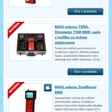
Více o produktu
Měřič odporu TERA-
Ohmmeter TOM 8600, sada
v kufříku se dvěma
elektrodami
Tester pro měření povrchových a
svodových odporů, vlhkosti a teploty.
Sada v praktickém hliníkovém kufru
obsahuje dvě měřicí elektrody 2,5 kg.
Více o produktu
Měřič odporu TeraResist
8000
Teraohmmetr určený pro měření
povrchového odporu. Ovládá se
pomocí barevného dotykového displeje.
Nabízí čtyři pevná měřicí napětí 10 V,