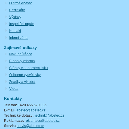
O firmě Abetec
Certifikáty
Výstavy
Inspekční orgán
Kontakt
Interní zóna
Zajímavé odkazy
Nákupní rádce
E-booky zdarma
Články v odborném tisku
Odborné vysvětlivky
Značky a výrobci
Videa
Kontakty
Telefon:
+420 466 670 035
E-mail:
abetec@abetec.cz
Technické dotazy:
technik@abetec.cz
Reklamace:
reklamace@abetec.cz
Servis:
servis@abetec.cz