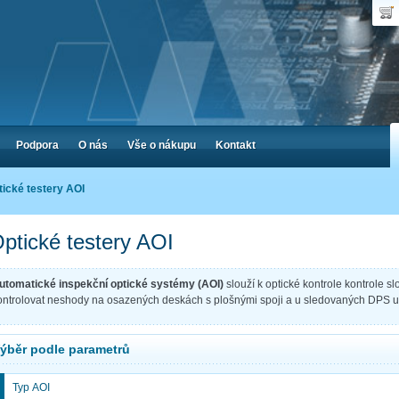
Uživ
Nák
Poč
Hes
Cen
Zap
Podpora
O nás
Vše o nákupu
Kontakt
tické testery AOI
ptické testery AOI
utomatické inspekční optické systémy (AOI)
slouží k optické kontrole kontrole s
ontrolovat neshody na osazených deskách s plošnými spoji a u sledovaných DPS 
ýběr podle parametrů
Typ AOI