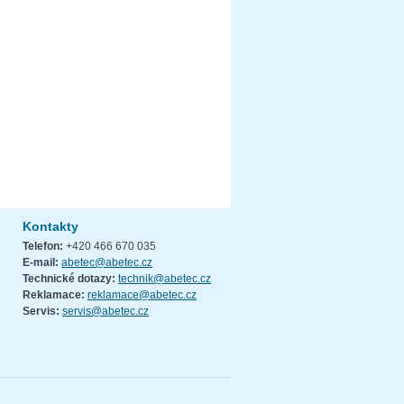
Kontakty
Telefon:
+420 466 670 035
E-mail:
abetec@abetec.cz
Technické dotazy:
technik@abetec.cz
Reklamace:
reklamace@abetec.cz
Servis:
servis@abetec.cz