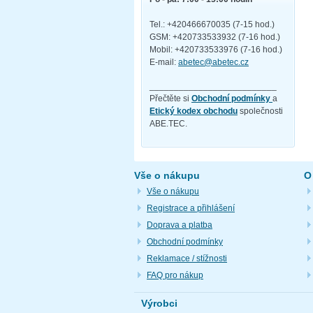
Tel.: +420466670035 (7-15 hod.)
GSM: +420733533932 (7-16 hod.)
Mobil: +420733533976 (7-16 hod.)
E-mail:
abetec@abetec.cz
__________________________
Přečtěte si
Obchodní podmínky
a
Etický kodex obchodu
společnosti
ABE.TEC.
Vše o nákupu
O
Vše o nákupu
Registrace a přihlášení
Doprava a platba
Obchodní podmínky
Reklamace / stížnosti
FAQ pro nákup
Výrobci