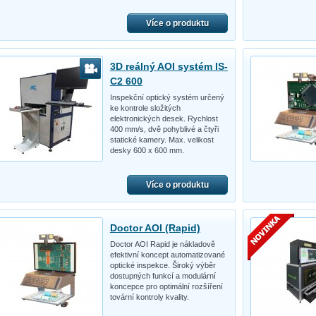
Více o produktu
3D reálný AOI systém IS-
C2 600
Inspekční optický systém určený
ke kontrole složitých
elektronických desek. Rychlost
400 mm/s, dvě pohyblivé a čtyři
statické kamery. Max. velikost
desky 600 x 600 mm.
Více o produktu
Doctor AOI (Rapid)
Doctor AOI Rapid je nákladově
efektivní koncept automatizované
optické inspekce. Široký výběr
dostupných funkcí a modulární
koncepce pro optimální rozšíření
tovární kontroly kvality.