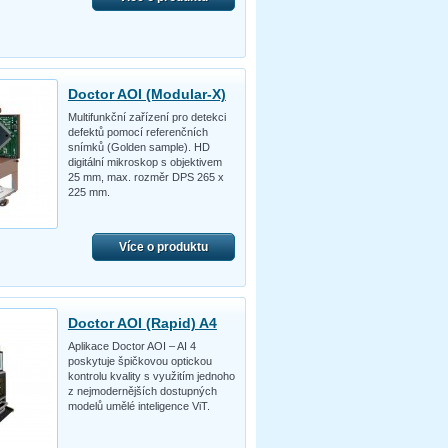
Doctor AOI (Modular-X)
Multifunkční zařízení pro detekci
defektů pomocí referenčních
snímků (Golden sample). HD
digitální mikroskop s objektivem
25 mm, max. rozměr DPS 265 x
225 mm.
Více o produktu
Doctor AOI (Rapid) A4
Aplikace Doctor AOI – AI 4
poskytuje špičkovou optickou
kontrolu kvality s využitím jednoho
z nejmodernějších dostupných
modelů umělé inteligence ViT.