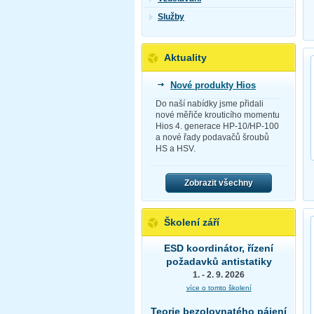
Služby
Aktuality
Nové produkty Hios
Do naší nabídky jsme přidali
nové měřiče krouticího momentu
Hios 4. generace HP-10/HP-100
a nové řady podavačů šroubů
HS a HSV.
Zobrazit všechny
Školení září
ESD koordinátor, řízení
požadavků antistatiky
1. - 2. 9. 2026
více o tomto školení
Teorie bezolovnatého pájení