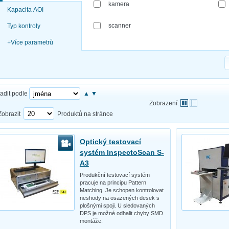
kamera
Kapacita AOI
scanner
Typ kontroly
+
Více parametrů
adit podle
▲
▼
Zobrazení:
Zobrazit
Produktů na stránce
Optický testovací
systém InspectoScan S-
A3
Produkční testovací systém
pracuje na principu Pattern
Matching. Je schopen kontrolovat
neshody na osazených desek s
plošnými spoji. U sledovaných
DPS je možné odhalit chyby SMD
montáže.