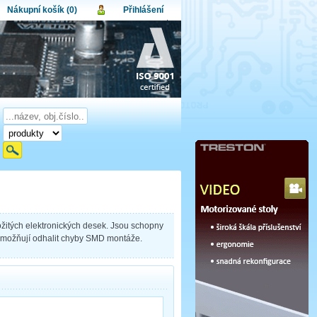
Nákupní košík (0)
Přihlášení
atel:
upní košík je momentálně prázdný.
et produktů:
0
lo:
Obsah košíku
a celkem:
0,00 CZK
omenuté heslo
Nová registrace
Přihlásit
ložitých elektronických desek. Jsou schopny
umožňují odhalit chyby SMD montáže.