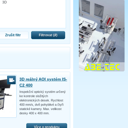
3D
Zrušit filtr
Filtrovat (
8
)
3D reálný AOI systém IS-
C2 400
Inspekční optický systém určený
ke kontrole složitých
elektronických desek. Rychlost
400 mm/s, dvě pohyblivé a čtyři
statické kamery. Max. velikost
desky 400 x 400 mm.
Více o produktu