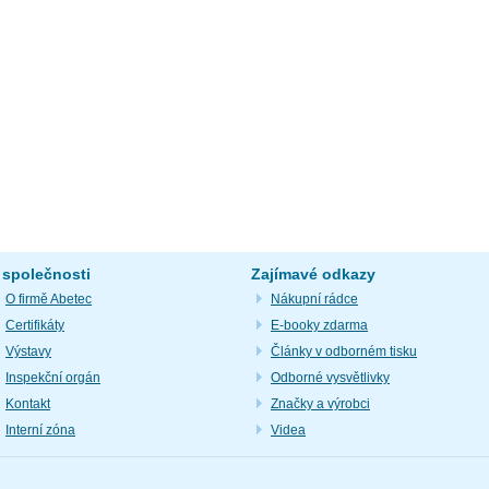
 společnosti
Zajímavé odkazy
O firmě Abetec
Nákupní rádce
Certifikáty
E-booky zdarma
Výstavy
Články v odborném tisku
Inspekční orgán
Odborné vysvětlivky
Kontakt
Značky a výrobci
Interní zóna
Videa