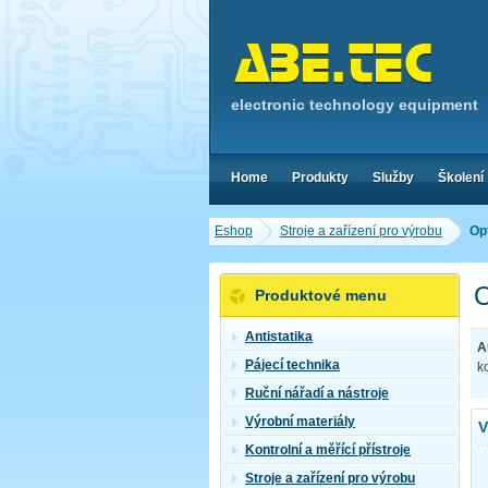
electronic technology equipment
Home
Produkty
Služby
Školení
Eshop
Stroje a zařízení pro výrobu
Op
O
Produktové menu
Antistatika
A
Pájecí technika
k
Ruční nářadí a nástroje
Výrobní materiály
V
Kontrolní a měřící přístroje
Stroje a zařízení pro výrobu