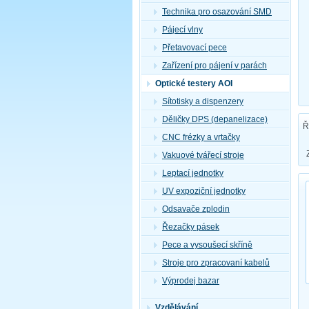
Technika pro osazování SMD
Pájecí vlny
Přetavovací pece
Zařízení pro pájení v parách
Optické testery AOI
Sítotisky a dispenzery
Děličky DPS (depanelizace)
Ř
CNC frézky a vrtačky
Vakuové tvářecí stroje
Leptací jednotky
UV expoziční jednotky
Odsavače zplodin
Řezačky pásek
Pece a vysoušecí skříně
Stroje pro zpracovaní kabelů
Výprodej bazar
Vzdělávání