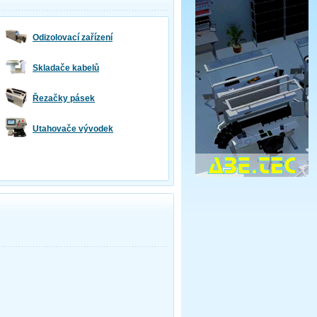
Odizolovací zařízení
Skladače kabelů
Řezačky pásek
Utahovače vývodek