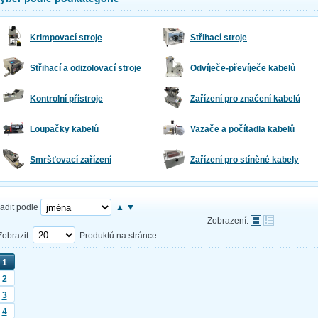
Krimpovací stroje
Střihací stroje
Střihací a odizolovací stroje
Odvíječe-převíječe kabelů
Kontrolní přístroje
Zařízení pro značení kabelů
Loupačky kabelů
Vazače a počítadla kabelů
Smršťovací zařízení
Zařízení pro stíněné kabely
adit podle
▲
▼
Zobrazení:
Zobrazit
Produktů na stránce
1
2
3
4