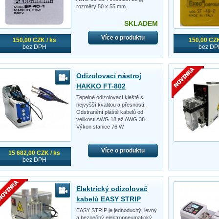
rozměry 50 x 55 mm.
SKLADEM
Více o produktu
150,00 CZK / ks
150,00 CZK
bez DPH
bez DP
Odizolovací nástroj
HAKKO FT-802
Tepelné odizolovací kleště s
nejvyšší kvalitou a přesností.
Odstranění pláště kabelů od
velikosti AWG 18 až AWG 38.
Výkon stanice 76 W.
Více o produktu
15 682,00 CZK / ks
bez DPH
Elektrický odizolovač
kabelů EASY STRIP
EASY STRIP je jednoduchý, levný
a bezpečný elektropneumatický