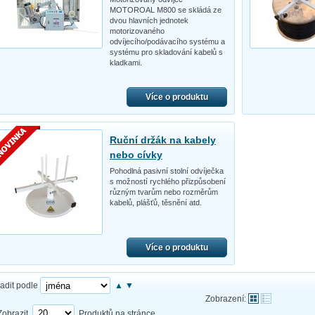
MOTOROAL M800 se skládá ze
dvou hlavních jednotek
motorizovaného
odvíjecího/podávacího systému a
systému pro skladování kabelů s
kladkami.
Více o produktu
Ruční držák na kabely
nebo cívky
Pohodlná pasivní stolní odvíječka
s možností rychlého přizpůsobení
různým tvarům nebo rozměrům
kabelů, plášťů, těsnění atd.
Více o produktu
adit podle
▲
▼
Zobrazení:
Zobrazit
Produktů na stránce