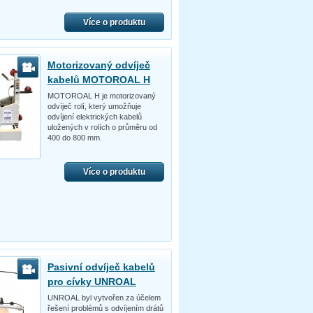
Více o produktu
Motorizovaný odvíječ
kabelů MOTOROAL H
MOTOROAL H je motorizovaný
odvíječ rolí, který umožňuje
odvíjení elektrických kabelů
uložených v rolích o průměru od
400 do 800 mm.
Více o produktu
Pasivní odvíječ kabelů
pro cívky UNROAL
UNROAL byl vytvořen za účelem
řešení problémů s odvíjením drátů