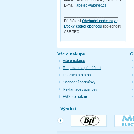
Mobil: +420733533976 (7-16 hod.)
E-mail:
abetec@abetec.cz
__________________________
Přečtěte si
Obchodní podmínky
a
Etický kodex obchodu
společnosti
ABE.TEC.
Vše o nákupu
O
Vše o nákupu
Registrace a přihlášení
Doprava a platba
Obchodní podmínky
Reklamace / stížnosti
FAQ pro nákup
Výrobci