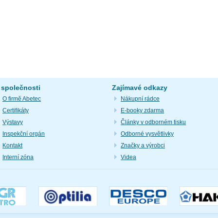
 společnosti
Zajímavé odkazy
O firmě Abetec
Nákupní rádce
Certifikáty
E-booky zdarma
Výstavy
Články v odborném tisku
Inspekční orgán
Odborné vysvětlivky
Kontakt
Značky a výrobci
Interní zóna
Videa