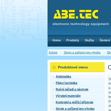
electronic technology equipment
Home
Produkty
Služby
Školení
Eshop
Stroje a zařízení pro výrobu
Str
O
Produktové menu
Antistatika
S
Pájecí technika
m
a
Ruční nářadí a nástroje
z
Výrobní materiály
t
D
Kontrolní a měřící přístroje
s
Stroje a zařízení pro výrobu
a