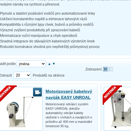
ysokými nároky na rychlost a přesnost.
Plynulé a stabilní podávání vodičů pro automatizované linky
Udržení konstantního napětí a eliminace tahových rázů
Kompatibilita s různými typy cívek, bubnů a průměry vodičů
Výrazné zvýšení produktivity při zpracování kabelů
Minimalizace ruční manipulace a chyb operátorů
Snadná integrace do stávajících kabelových výrobních linek
Robustní konstrukce vhodná pro nepřetržitý průmyslový provoz
adit podle
▲
▼
Zobrazení:
Zobrazit
Produktů na stránce
Motorizovaný kabelový
naviják EASY UNROAL
Motorizovaný odvíjecí systém
EASY UNROAL dokáže
automaticky odvíjet kabely
uložené v cívkách a navijácích o
průměru až 400 mm a maximální
hmotnosti 35 kg.