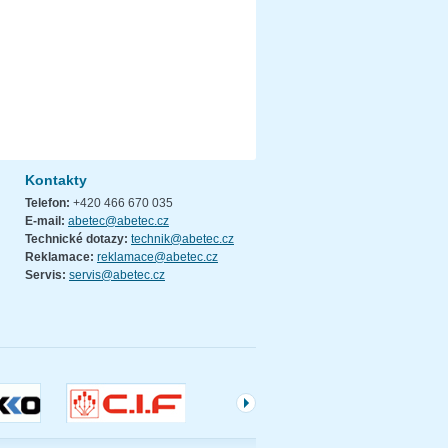
Kontakty
Telefon:
+420 466 670 035
E-mail:
abetec@abetec.cz
Technické dotazy:
technik@abetec.cz
Reklamace:
reklamace@abetec.cz
Servis:
servis@abetec.cz