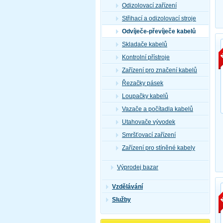
Odizolovací zařízení
Střihací a odizolovací stroje
Odvíječe-převíječe kabelů
Skladače kabelů
Kontrolní přístroje
Zařízení pro značení kabelů
Řezačky pásek
Loupačky kabelů
Vazače a počítadla kabelů
Utahovače vývodek
Smršťovací zařízení
Zařízení pro stíněné kabely
Výprodej bazar
Vzdělávání
Služby