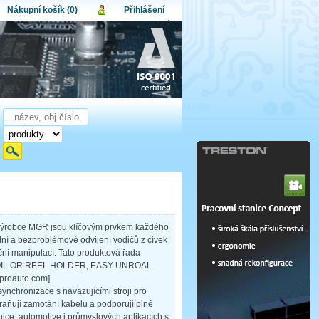
Nákupní košík (0)
Přihlášení
atel:
upní košík je momentálně prázdný.
et produktů:
0
lo:
Obsah košíku
a celkem:
0,00 CZK
omenuté heslo
Nová registrace
Přihlásit
 výrobce MGR jsou klíčovým prvkem každého
lní a bezproblémové odvíjení vodičů z cívek
uční manipulací. Tato produktová řada
 COIL OR REEL HOLDER, EASY UNROAL
eproauto.com]
ynchronizace s navazujícími stroji pro
braňují zamotání kabelu a podporují plně
ice, automotive i průmyslových aplikacích s