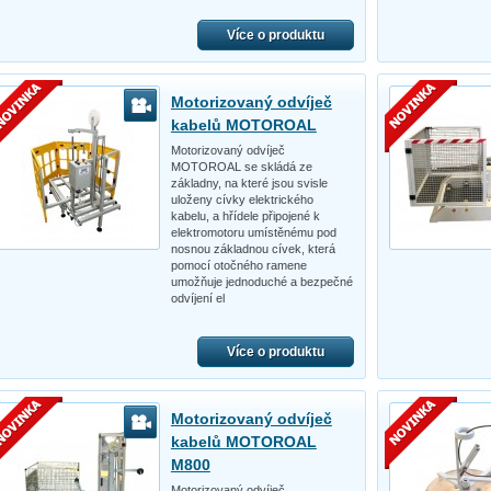
Více o produktu
Motorizovaný odvíječ
kabelů MOTOROAL
Motorizovaný odvíječ
MOTOROAL se skládá ze
základny, na které jsou svisle
uloženy cívky elektrického
kabelu, a hřídele připojené k
elektromotoru umístěnému pod
nosnou základnou cívek, která
pomocí otočného ramene
umožňuje jednoduché a bezpečné
odvíjení el
Více o produktu
Motorizovaný odvíječ
kabelů MOTOROAL
M800
Motorizovaný odvíječ