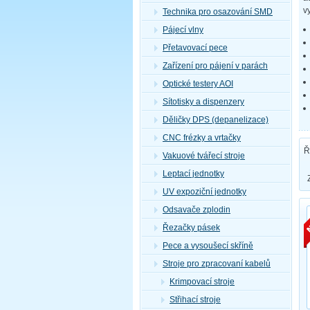
v
Technika pro osazování SMD
Pájecí vlny
Přetavovací pece
Zařízení pro pájení v parách
Optické testery AOI
Sítotisky a dispenzery
Děličky DPS (depanelizace)
CNC frézky a vrtačky
Ř
Vakuové tvářecí stroje
Leptací jednotky
UV expoziční jednotky
Odsavače zplodin
Řezačky pásek
Pece a vysoušecí skříně
Stroje pro zpracovaní kabelů
Krimpovací stroje
Střihací stroje