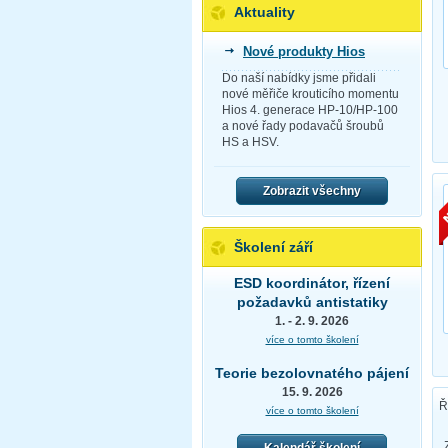
Aktuality
Nové produkty Hios
Do naší nabídky jsme přidali
nové měřiče krouticího momentu
Hios 4. generace HP-10/HP-100
a nové řady podavačů šroubů
HS a HSV.
Zobrazit všechny
Školení září
ESD koordinátor, řízení
požadavků antistatiky
1. - 2. 9. 2026
více o tomto školení
Teorie bezolovnatého pájení
15. 9. 2026
Ř
více o tomto školení
Kalendář školení