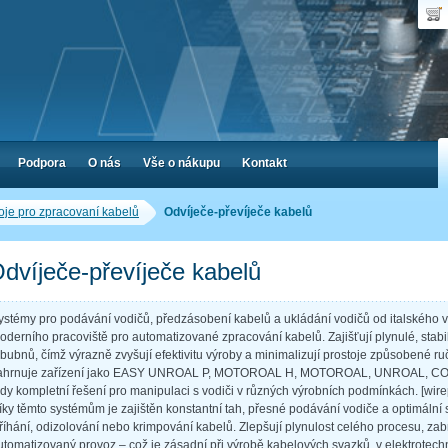
Uživ
Nák
Poč
Hes
Cen
Zap
Podpora
O nás
Vše o nákupu
Kontakt
oje pro zpracovaní kabelů
Odvíječe-převíječe kabelů
dvíječe-převíječe kabelů
ystémy pro podávání vodičů, předzásobení kabelů a ukládání vodičů od italského
oderního pracoviště pro automatizované zpracování kabelů. Zajišťují plynulé, stabi
 bubnů, čímž výrazně zvyšují efektivitu výroby a minimalizují prostoje způsobené r
ahrnuje zařízení jako EASY UNROAL P, MOTOROAL H, MOTOROAL, UNROAL,
edy kompletní řešení pro manipulaci s vodiči v různých výrobních podmínkách. [wir
íky těmto systémům je zajištěn konstantní tah, přesné podávání vodiče a optimální s
tříhání, odizolování nebo krimpování kabelů. Zlepšují plynulost celého procesu, za
utomatizovaný provoz – což je zásadní při výrobě kabelových svazků, v elektrotechn