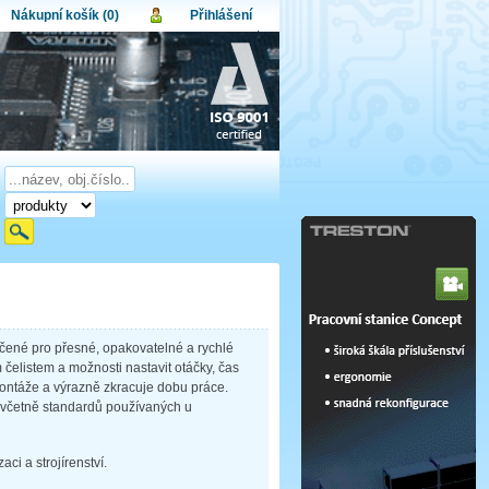
Nákupní košík (0)
Přihlášení
atel:
upní košík je momentálně prázdný.
et produktů:
0
lo:
Obsah košíku
a celkem:
0,00 CZK
omenuté heslo
Nová registrace
Přihlásit
čené pro přesné, opakovatelné a rychlé
elistem a možnosti nastavit otáčky, čas
ontáže a výrazně zkracuje dobu práce.
, včetně standardů používaných u
i a strojírenství.