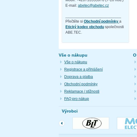
Mobil: +420733533976 (7-16 hod.)
E-mail:
abetec@abetec.cz
__________________________
Přečtěte si
Obchodní podmínky
a
Etický kodex obchodu
společnosti
ABE.TEC.
Vše o nákupu
O
Vše o nákupu
Registrace a přihlášení
Doprava a platba
Obchodní podmínky
Reklamace / stížnosti
FAQ pro nákup
Výrobci