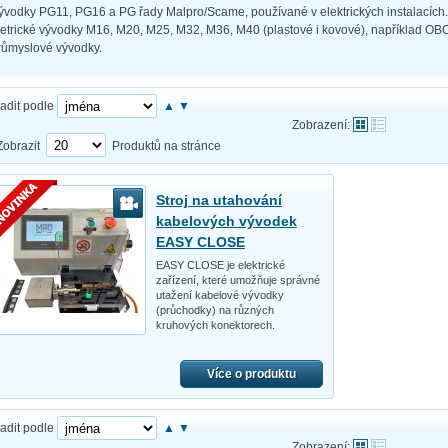
ývodky PG11, PG16 a PG řady Malpro/Scame, používané v elektrických instalacích.
etrické vývodky M16, M20, M25, M32, M36, M40 (plastové i kovové), například OB
růmyslové vývodky.
adit podle
▲
▼
Zobrazení:
Zobrazit
Produktů na stránce
Stroj na utahování
kabelových vývodek
EASY CLOSE
EASY CLOSE je elektrické
zařízení, které umožňuje správné
utažení kabelové vývodky
(průchodky) na různých
kruhových konektorech.
Více o produktu
adit podle
▲
▼
Zobrazení: