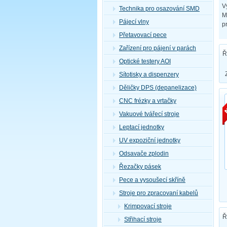
V
Technika pro osazování SMD
M
Pájecí vlny
p
Přetavovací pece
Zařízení pro pájení v parách
Ř
Optické testery AOI
Sítotisky a dispenzery
Děličky DPS (depanelizace)
CNC frézky a vrtačky
Vakuové tvářecí stroje
Leptací jednotky
UV expoziční jednotky
Odsavače zplodin
Řezačky pásek
Pece a vysoušecí skříně
Stroje pro zpracovaní kabelů
Krimpovací stroje
Ř
Střihací stroje