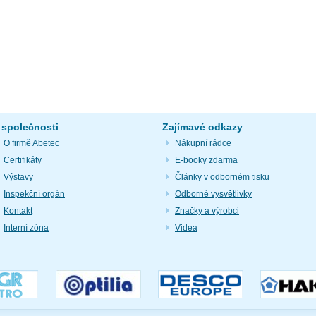
 společnosti
Zajímavé odkazy
O firmě Abetec
Nákupní rádce
Certifikáty
E-booky zdarma
Výstavy
Články v odborném tisku
Inspekční orgán
Odborné vysvětlivky
Kontakt
Značky a výrobci
Interní zóna
Videa