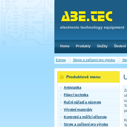
electronic technology equipment
Home
Produkty
Služby
Školení
Eshop
Stroje a zařízení pro výrobu
Str
U
Produktové menu
Antistatika
Z
Pájecí technika
u
u
Ruční nářadí a nástroje
T
Výrobní materiály
p
Kontrolní a měřící přístroje
K
Stroje a zařízení pro výrobu
T