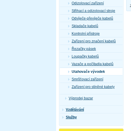
Odizolovací zařízení
Střihací a odizolovací stroje
Odvíječe-převíječe kabelů
Skladače kabelů
Kontrolní přístroje
Zařízení pro značení kabelů
Řezačky pásek
Loupačky kabelů
Vazače a počítadla kabelů
Utahovače vývodek
Smršťovací zařízení
Zařízení pro stíněné kabely
Výprodej bazar
Vzdělávání
Služby