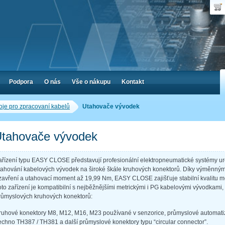
Uživ
Nák
Poč
Hes
Cen
Zap
Podpora
O nás
Vše o nákupu
Kontakt
oje pro zpracovaní kabelů
Utahovače vývodek
tahovače vývodek
ařízení typu EASY CLOSE představují profesionální elektropneumatické systémy ur
tahování kabelových vývodek na široké škále kruhových konektorů. Díky výměnným č
zavření a utahovací moment až 19,99 Nm, EASY CLOSE zajišťuje stabilní kvalitu m
oto zařízení je kompatibilní s nejběžnějšími metrickými i PG kabelovými vývodkami
růmyslových kruhových konektorů:
ruhové konektory M8, M12, M16, M23 používané v senzorice, průmyslové automatizac
echno TH387 / TH381 a další průmyslové konektory typu “circular connector”.