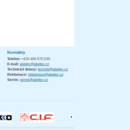
Kontakty
Telefon:
+420 466 670 035
E-mail:
abetec@abetec.cz
Technické dotazy:
technik@abetec.cz
Reklamace:
reklamace@abetec.cz
Servis:
servis@abetec.cz