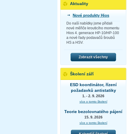
Aktuality
Nové produkty Hios
Do naší nabídky jsme přidali
nové měřiče krouticího momentu
Hios 4. generace HP-10/HP-100
a nové řady podavačů šroubů
HS a HSV.
Zobrazit všechny
Školení září
ESD koordinátor, řízení
požadavků antistatiky
1. - 2. 9. 2026
více o tomto školení
Teorie bezolovnatého pájení
15. 9. 2026
více o tomto školení
Kalendář školení