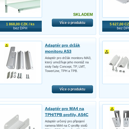
SKLADEM
Více o produktu
1 868,00 CZK / ks
5 627,00 CZ
bez DPH
bez DP
Adaptér pro držák
monitoru AS3
Adaptér pro držák monitoru MA3,
který umožňuje jeho montáž na
stoly řady Concept, TP, LMT,
TowerLine, TPH a TPB.
Více o produktu
Adaptér pro MA4 na
TPH/TPB profily, AS4C
Adaptér určený pro připojení
ramena MA4 na C-profily stolů