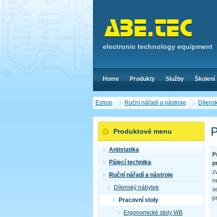
electronic technology equipment
Home
Produkty
Služby
Školení
Eshop
Ruční nářadí a nástroje
Dílens
P
Produktové menu
Antistatika
P
Pájecí technika
p
z
Ruční nářadí a nástroje
n
Dílenský nábytek
s
p
Pracovní stoly
Ergonomické stoly WB