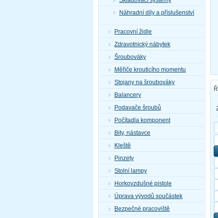
Skladovací systémy
Náhradní díly a příslušenství
Pracovní židle
Zdravotnický nábytek
Šroubováky
Měřiče krouticího momentu
Stojany na šroubováky
Ř
Balancery
Podavače šroubů
Počítadla komponent
Bity, nástavce
Kleště
Pinzety
Stolní lampy
Horkovzdušné pistole
Úprava vývodů součástek
Bezpečné pracoviště