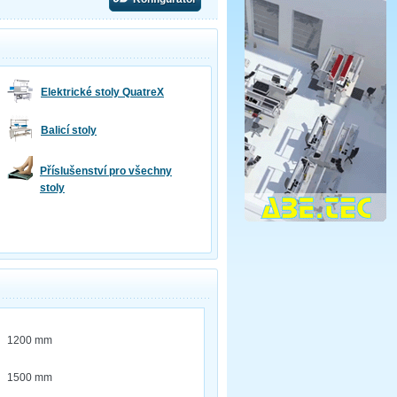
Elektrické stoly QuatreX
Balicí stoly
Příslušenství pro všechny
stoly
1200 mm
1500 mm