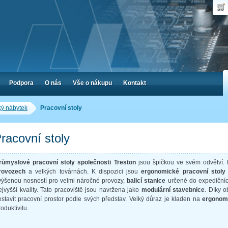
Uživ
Nák
Poč
Hes
Cen
Zap
Podpora
O nás
Vše o nákupu
Kontakt
ký nábytek
Pracovní stoly
racovní stoly
růmyslové pracovní stoly společnosti Treston
jsou špičkou ve svém odvětví. 
rovozech
a velkých továrnách. K dispozici jsou
ergonomické pracovní stoly
výšenou nosností pro velmi náročné provozy,
balicí stanice
určené do expedičníc
ejvyšší kvality. Tato pracoviště jsou navržena jako
modulární stavebnice
. Díky o
estavit pracovní prostor podle svých představ. Velký důraz je kladen na
ergonomi
roduktivitu.