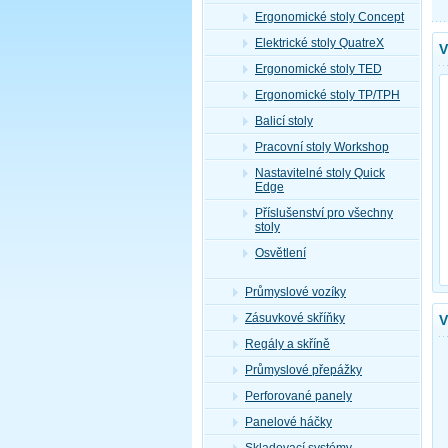
Ergonomické stoly Concept
Elektrické stoly QuatreX
V
Ergonomické stoly TED
Ergonomické stoly TP/TPH
Balicí stoly
Pracovní stoly Workshop
Nastavitelné stoly Quick
Edge
Příslušenství pro všechny
stoly
Osvětlení
Průmyslové vozíky
Zásuvkové skříňky
V
Regály a skříně
Průmyslové přepážky
Perforované panely
Panelové háčky