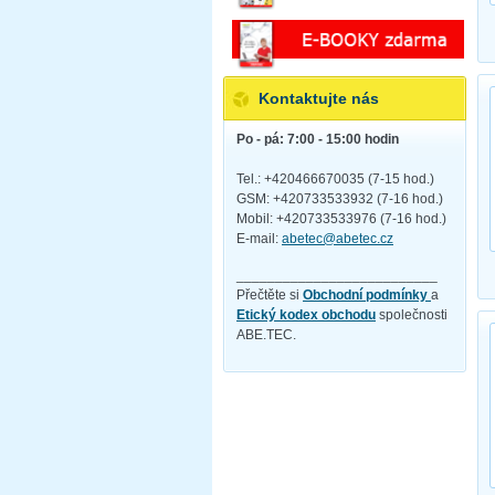
Kontaktujte nás
Po - pá: 7:00 - 15:00 hodin
Tel.: +420466670035 (7-15 hod.)
GSM: +420733533932 (7-16 hod.)
Mobil: +420733533976 (7-16 hod.)
E-mail:
abetec@abetec.cz
__________________________
Přečtěte si
Obchodní podmínky
a
Etický kodex obchodu
společnosti
ABE.TEC.