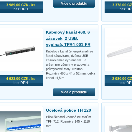
Více o produktu
3 989,00 CZK / ks
3 378,00 CZ
bez DPH
bez DP
Kabelový kanál 468, 6
zásuvek, 2 USB,
vypínač, TPR4-001-FR
Kabelový kanál (energokanál) se
šesti zásuvkami, dvěma USB
zásuvkami a vypínačem. Je
určen pro všechny pracovní a
průmyslové stoly Treston.
Rozměry 468 x 44 x 52 mm, délka
kabelu 4,5 m.
4 623,00 CZK / ks
2 080,00 CZ
bez DPH
bez DP
Více o produktu
Ocelová police TH 120
Příslušenství vhodné ke stolům
TPH 712. Rozměry 145 x 1119
mm.