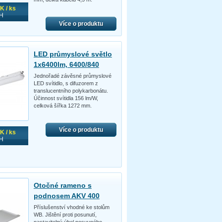
K / ks
H
Více o produktu
LED průmyslové světlo
1x6400lm, 6400/840
Jednořadé závěsné průmyslové
LED svítidlo, s difuzorem z
translucentního polykarbonátu.
Účinnost svítidla 156 lm/W,
celková šířka 1272 mm.
Více o produktu
K / ks
H
Otočné rameno s
podnosem AKV 400
Příslušenství vhodné ke stolům
WB. Jištění proti posunutí,