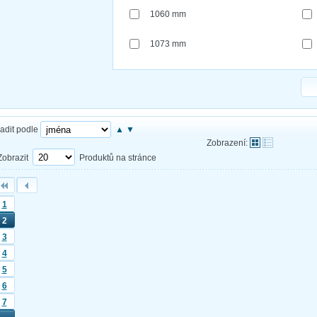
1060 mm
1073 mm
adit podle
▲
▼
Zobrazení:
Zobrazit
Produktů na stránce
1
2
3
4
5
6
7