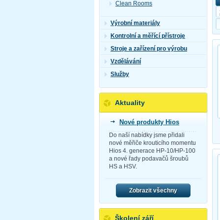
Clean Rooms
Výrobní materiály
Kontrolní a měřící přístroje
Stroje a zařízení pro výrobu
Vzdělávání
Služby
Aktuality
Nové produkty Hios
Do naší nabídky jsme přidali
nové měřiče krouticího momentu
Hios 4. generace HP-10/HP-100
a nové řady podavačů šroubů
HS a HSV.
Zobrazit všechny
Školení září