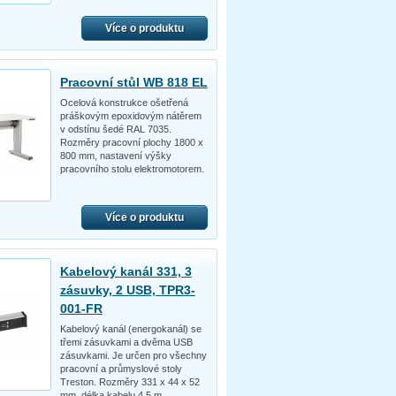
Více o produktu
Pracovní stůl WB 818 EL
Ocelová konstrukce ošetřená
práškovým epoxidovým nátěrem
v odstínu šedé RAL 7035.
Rozměry pracovní plochy 1800 x
800 mm, nastavení výšky
pracovního stolu elektromotorem.
Více o produktu
Kabelový kanál 331, 3
zásuvky, 2 USB, TPR3-
001-FR
Kabelový kanál (energokanál) se
třemi zásuvkami a dvěma USB
zásuvkami. Je určen pro všechny
pracovní a průmyslové stoly
Treston. Rozměry 331 x 44 x 52
mm, délka kabelu 4,5 m.