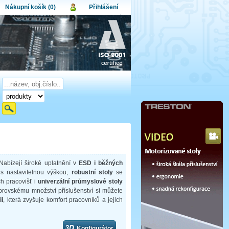
Nákupní košík (0)
Přihlášení
atel:
upní košík je momentálně prázdný.
et produktů:
0
lo:
Obsah košíku
a celkem:
0,00 CZK
omenuté heslo
Nová registrace
Přihlásit
Nabízejí široké uplatnění v
ESD i běžných
s nastavitelnou výškou,
robustní stoly
se
h pracovišť i
univerzální průmyslové stoly
brovskému množství příslušenství si můžete
i
, která zvyšuje komfort pracovníků a jejich
Konfigurátor