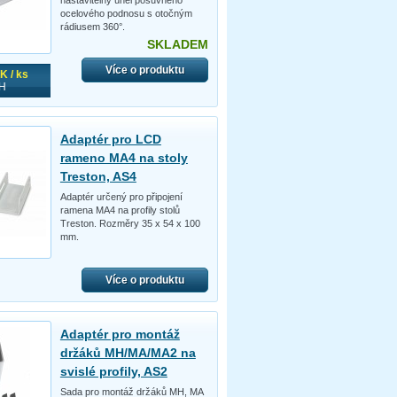
nastavitelný úhel posuvného
ocelového podnosu s otočným
rádiusem 360°.
SKLADEM
Více o produktu
K / ks
H
Adaptér pro LCD
rameno MA4 na stoly
Treston, AS4
Adaptér určený pro připojení
ramena MA4 na profily stolů
Treston. Rozměry 35 x 54 x 100
mm.
Více o produktu
Adaptér pro montáž
držáků MH/MA/MA2 na
svislé profily, AS2
Sada pro montáž držáků MH, MA