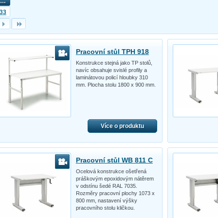
…
33
Pracovní stůl TPH 918
Konstrukce stejná jako TP stolů,
navíc obsahuje svislé profily a
laminátovou policí hloubky 310
mm. Plocha stolu 1800 x 900 mm.
Více o produktu
Pracovní stůl WB 811 C
Ocelová konstrukce ošetřená
práškovým epoxidovým nátěrem
v odstínu šedé RAL 7035.
Rozměry pracovní plochy 1073 x
800 mm, nastavení výšky
pracovního stolu kličkou.