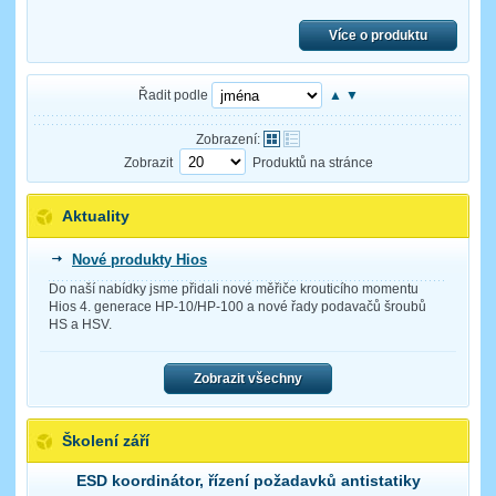
Více o produktu
Řadit podle
▲
▼
Zobrazení:
Zobrazit
Produktů na stránce
Aktuality
Nové produkty Hios
Do naší nabídky jsme přidali nové měřiče krouticího momentu
Hios 4. generace HP-10/HP-100 a nové řady podavačů šroubů
HS a HSV.
Zobrazit všechny
Školení září
ESD koordinátor, řízení požadavků antistatiky