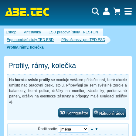
Uživatel:
Nákupní košík je momentálně prázdný.
Eshop
Antistatika
ESD pracovní stoly TRESTON
Počet produktů:
0
Heslo:
Obsah košíku
Ergonomické stoly TED ESD
Příslušenství pro TED ESD
Cena celkem:
0,00 CZK
Profily, rámy, kolečka
Zapomenuté heslo
Nová registrace
Přihlásit
Profily, rámy, kolečka
Na
horní a svislé profily
se montuje veškeré příslušenství, které chcete
umístit nad pracovní desku stolu. Připevňují se sem světelné zdroje a
balancery, horní police, držáky na monitor, zásobníky, perforované
panely, držáky na elektrické zásuvky a přípojky, malé ukládací skříňky
aj.
Konfigurátor
Nákupní rádce
Řadit podle
▲
▼