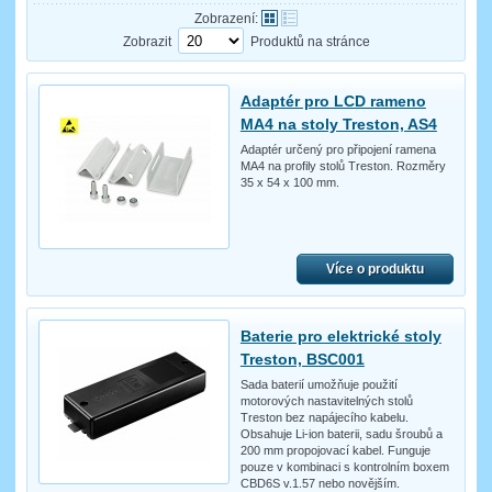
Zobrazení:
Zobrazit
Produktů na stránce
Adaptér pro LCD rameno
MA4 na stoly Treston, AS4
Adaptér určený pro připojení ramena
MA4 na profily stolů Treston. Rozměry
35 x 54 x 100 mm.
Více o produktu
Baterie pro elektrické stoly
Treston, BSC001
Sada baterií umožňuje použití
motorových nastavitelných stolů
Treston bez napájecího kabelu.
Obsahuje Li-ion baterii, sadu šroubů a
200 mm propojovací kabel. Funguje
pouze v kombinaci s kontrolním boxem
CBD6S v.1.57 nebo novějším.