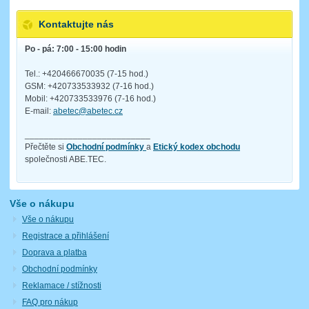
Kontaktujte nás
Po - pá: 7:00 - 15:00 hodin
Tel.: +420466670035 (7-15 hod.)
GSM: +420733533932 (7-16 hod.)
Mobil: +420733533976 (7-16 hod.)
E-mail:
abetec@abetec.cz
__________________________
Přečtěte si
Obchodní podmínky
a
Etický kodex obchodu
společnosti ABE.TEC.
Vše o nákupu
Vše o nákupu
Registrace a přihlášení
Doprava a platba
Obchodní podmínky
Reklamace / stížnosti
FAQ pro nákup