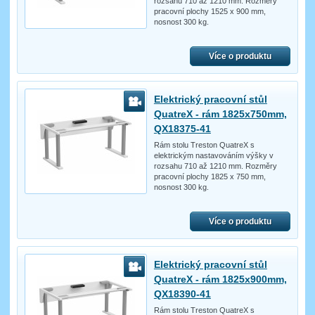
rozsahu 710 až 1210 mm. Rozměry
pracovní plochy 1525 x 900 mm,
nosnost 300 kg.
Více o produktu
Elektrický pracovní stůl
QuatreX - rám 1825x750mm,
QX18375-41
Rám stolu Treston QuatreX s
elektrickým nastavováním výšky v
rozsahu 710 až 1210 mm. Rozměry
pracovní plochy 1825 x 750 mm,
nosnost 300 kg.
Více o produktu
Elektrický pracovní stůl
QuatreX - rám 1825x900mm,
QX18390-41
Rám stolu Treston QuatreX s