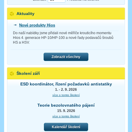
Aktuality
Nové produkty Hios
Do naší nabídky jsme přidali nové měřiče krouticího momentu
Hios 4. generace HP-10/HP-100 a nové řady podavačů šroubů
HS a HSV.
Zobrazit všechny
Školení září
ESD koordinátor, řízení požadavků antistatiky
1. - 2. 9. 2026
více o tomto školení
Teorie bezolovnatého pájení
15. 9. 2026
více o tomto školení
Kalendář školení