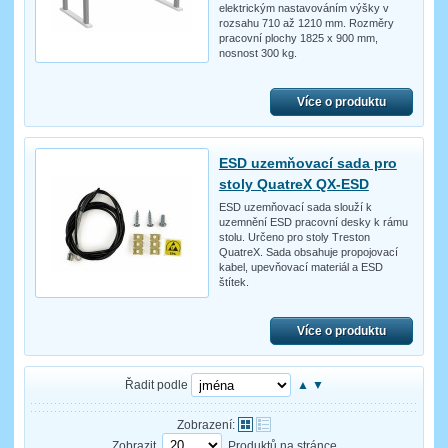
elektrickým nastavováním výšky v
rozsahu 710 až 1210 mm. Rozměry
pracovní plochy 1825 x 900 mm,
nosnost 300 kg.
Více o produktu
ESD uzemňovací sada pro
stoly QuatreX QX-ESD
ESD uzemňovací sada slouží k
uzemnění ESD pracovní desky k rámu
stolu. Určeno pro stoly Treston
QuatreX. Sada obsahuje propojovací
kabel, upevňovací materiál a ESD
štítek.
Více o produktu
Řadit podle
▲
▼
Zobrazení:
Zobrazit
Produktů na stránce