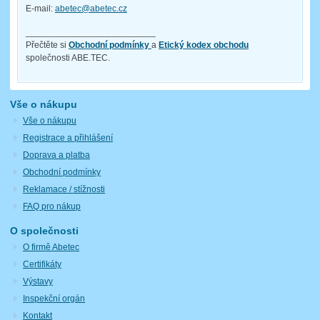
E-mail:
abetec@abetec.cz
__________________________
Přečtěte si
Obchodní podmínky
a
Etický kodex obchodu
společnosti ABE.TEC.
Vše o nákupu
Vše o nákupu
Registrace a přihlášení
Doprava a platba
Obchodní podmínky
Reklamace / stížnosti
FAQ pro nákup
O společnosti
O firmě Abetec
Certifikáty
Výstavy
Inspekční orgán
Kontakt