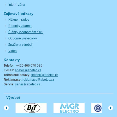
Interní zóna
Zajímavé odkazy
Nákupní rádce
E-booky zdarma
Články v odborném tisku
Odborné vysvětlivky
Značky a výrobci
Videa
Kontakty
Telefon:
+420 466 670 035
E-mail:
abetec@abetec.cz
Technické dotazy:
technik@abetec.cz
Reklamace:
reklamace@abetec.cz
Servis:
servis@abetec.cz
Výrobci