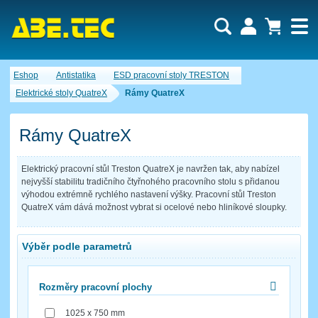
Uživatel:
Nákupní košík je momentálně prázdný.
Eshop
Antistatika
ESD pracovní stoly TRESTON
Počet produktů:
0
Heslo:
Obsah košíku
Elektrické stoly QuatreX
Rámy QuatreX
Cena celkem:
0,00 CZK
Zapomenuté heslo
Nová registrace
Přihlásit
Rámy QuatreX
Elektrický pracovní stůl Treston QuatreX je navržen tak, aby nabízel
nejvyšší stabilitu tradičního čtyřnohého pracovního stolu s přidanou
výhodou extrémně rychlého nastavení výšky. Pracovní stůl Treston
QuatreX vám dává možnost vybrat si ocelové nebo hliníkové sloupky.
Výběr podle parametrů
Rozměry pracovní plochy
1025 x 750 mm