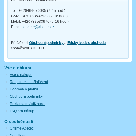
Tel.: +420466670035 (7-15 hod.)
GSM: +420733533932 (7-16 hod.)
Mobil: +420733533976 (7-16 hod.)
E-mail:
abetec@abetec.cz
__________________________
Přečtěte si
Obchodní podmínky
a
Etický kodex obchodu
společnosti ABE.TEC.
Vše o nákupu
Vše o nákupu
Registrace a přihlášení
Doprava a platba
Obchodní podmínky
Reklamace / stížnosti
FAQ pro nákup
O společnosti
O firmě Abetec
Certifikáty