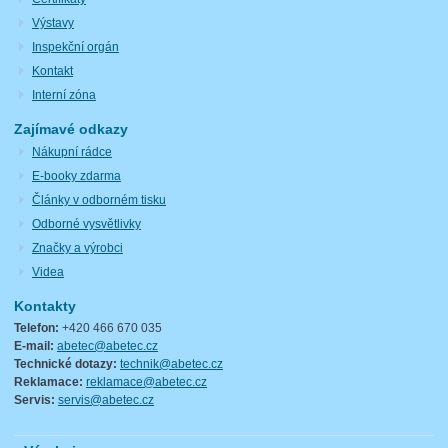
Výstavy
Inspekční orgán
Kontakt
Interní zóna
Zajímavé odkazy
Nákupní rádce
E-booky zdarma
Články v odborném tisku
Odborné vysvětlivky
Značky a výrobci
Videa
Kontakty
Telefon:
+420 466 670 035
E-mail:
abetec@abetec.cz
Technické dotazy:
technik@abetec.cz
Reklamace:
reklamace@abetec.cz
Servis:
servis@abetec.cz