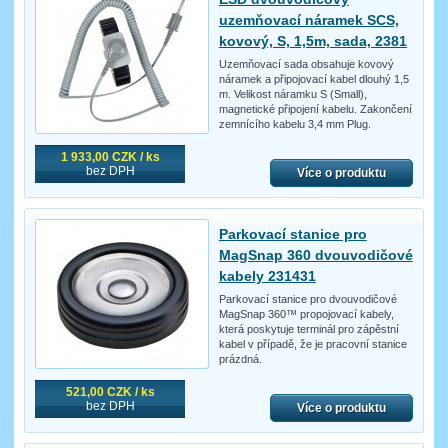
uzemňovací náramek SCS,
kovový, S, 1,5m, sada, 2381
Uzemňovací sada obsahuje kovový
náramek a připojovací kabel dlouhý 1,5
m. Velikost náramku S (Small),
magnetické připojení kabelu. Zakončení
zemnícího kabelu 3,4 mm Plug.
1 933,00 CZK / ks
bez DPH
Více o produktu
Parkovací stanice pro
MagSnap 360 dvouvodičové
kabely 231431
Parkovací stanice pro dvouvodičové
MagSnap 360™ propojovací kabely,
která poskytuje terminál pro zápěstní
kabel v případě, že je pracovní stanice
prázdná.
521,00 CZK / ks
bez DPH
Více o produktu