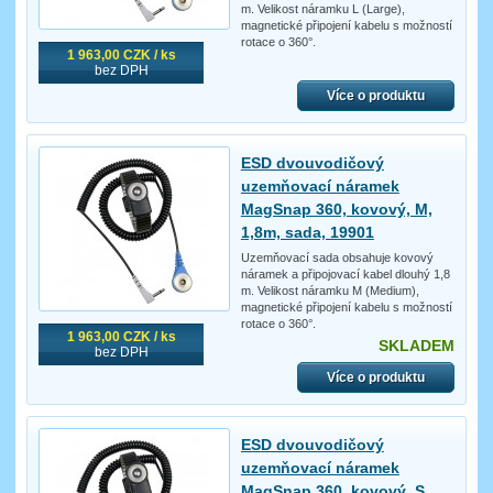
m. Velikost náramku L (Large),
magnetické připojení kabelu s možností
rotace o 360°.
1 963,00 CZK / ks
bez DPH
Více o produktu
ESD dvouvodičový
uzemňovací náramek
MagSnap 360, kovový, M,
1,8m, sada, 19901
Uzemňovací sada obsahuje kovový
náramek a připojovací kabel dlouhý 1,8
m. Velikost náramku M (Medium),
magnetické připojení kabelu s možností
rotace o 360°.
1 963,00 CZK / ks
SKLADEM
bez DPH
Více o produktu
ESD dvouvodičový
uzemňovací náramek
MagSnap 360, kovový, S,