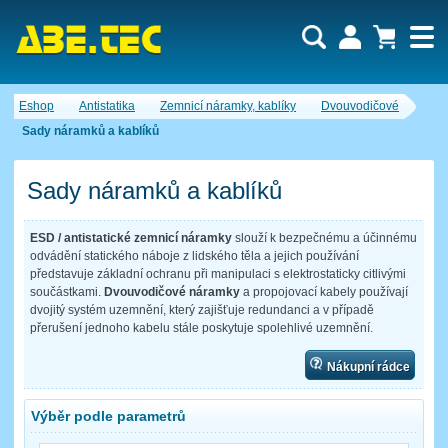
Uživatel:
Nákupní košík je momentálně prázdný.
Eshop
Antistatika
Zemnicí náramky, kablíky
Dvouvodičové
Počet produktů:
0
Heslo:
Obsah košíku
Sady náramků a kablíků
Cena celkem:
0,00 CZK
Zapomenuté heslo
Nová registrace
Přihlásit
Sady náramků a kablíků
ESD / antistatické zemnicí náramky
slouží k bezpečnému a účinnému
odvádění statického náboje z lidského těla a jejich používání
představuje základní ochranu při manipulaci s elektrostaticky citlivými
součástkami.
Dvouvodičové náramky
a propojovací kabely používají
dvojitý systém uzemnění, který zajišťuje redundanci a v případě
přerušení jednoho kabelu stále poskytuje spolehlivé uzemnění.
Nákupní rádce
Výběr podle parametrů