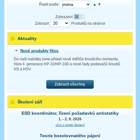
Řadit podle
▲
▼
Zobrazení:
Zobrazit
Produktů na stránce
Aktuality
Nové produkty Hios
Do naší nabídky jsme přidali nové měřiče krouticího momentu
Hios 4. generace HP-10/HP-100 a nové řady podavačů šroubů
HS a HSV.
Zobrazit všechny
Školení září
ESD koordinátor, řízení požadavků antistatiky
1. - 2. 9. 2026
více o tomto školení
Teorie bezolovnatého pájení