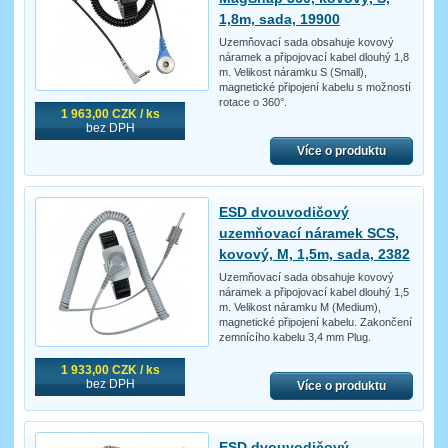
1,8m, sada, 19900
Uzemňovací sada obsahuje kovový
náramek a připojovací kabel dlouhý 1,8
m. Velikost náramku S (Small),
magnetické připojení kabelu s možností
rotace o 360°.
1 963,00 CZK / ks
bez DPH
Více o produktu
ESD dvouvodičový
uzemňovací náramek SCS,
kovový, M, 1,5m, sada, 2382
Uzemňovací sada obsahuje kovový
náramek a připojovací kabel dlouhý 1,5
m. Velikost náramku M (Medium),
magnetické připojení kabelu. Zakončení
zemnícího kabelu 3,4 mm Plug.
1 933,00 CZK / ks
bez DPH
Více o produktu
ESD dvouvodičový