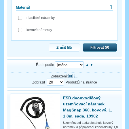
Materiál
elastické náramky
kovové náramky
Zrušit filtr
Filtrovat (
6
)
Řadit podle
▲
▼
Zobrazení:
Zobrazit
Produktů na stránce
ESD dvouvodičový
uzemňovací náramek
MagSnap 360, kovový, L,
1,8m, sada, 19902
Uzemňovací sada obsahuje kovový
náramek a připojovací kabel dlouhý 1,8