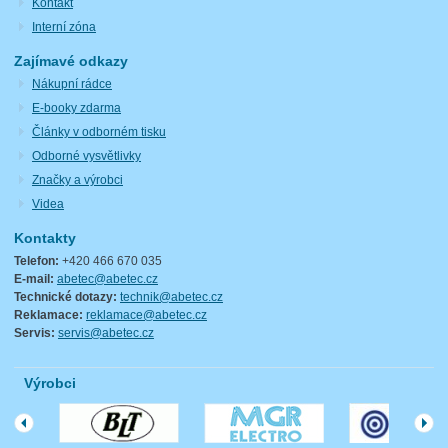
Kontakt
Interní zóna
Zajímavé odkazy
Nákupní rádce
E-booky zdarma
Články v odborném tisku
Odborné vysvětlivky
Značky a výrobci
Videa
Kontakty
Telefon:
+420 466 670 035
E-mail:
abetec@abetec.cz
Technické dotazy:
technik@abetec.cz
Reklamace:
reklamace@abetec.cz
Servis:
servis@abetec.cz
Výrobci