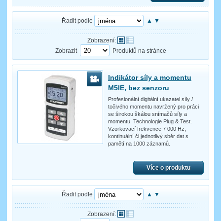
Řadit podle
▲
▼
Zobrazení:
Zobrazit
Produktů na stránce
Indikátor síly a momentu
M5IE, bez senzoru
Profesionální digitální ukazatel síly /
točivého momentu navržený pro práci
se širokou škálou snímačů síly a
momentu. Technologie Plug & Test.
Vzorkovací frekvence 7 000 Hz,
kontinuální či jednotlivý sběr dat s
pamětí na 1000 záznamů.
Více o produktu
Řadit podle
▲
▼
Zobrazení: