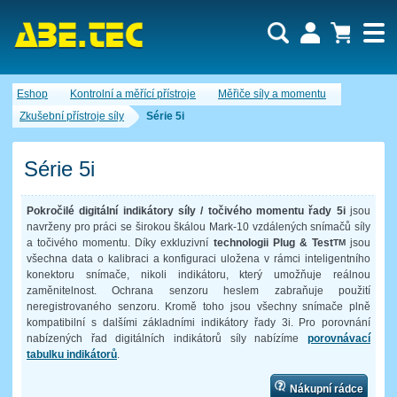
Uživatel:
Nákupní košík je momentálně prázdný.
Eshop
Kontrolní a měřící přístroje
Měřiče síly a momentu
Počet produktů:
0
Heslo:
Obsah košíku
Zkušební přístroje síly
Série 5i
Cena celkem:
0,00 CZK
Zapomenuté heslo
Nová registrace
Přihlásit
Série 5i
Pokročilé digitální indikátory síly / točivého momentu řady 5i
jsou
navrženy pro práci se širokou škálou Mark-10 vzdálených snímačů síly
a točivého momentu. Díky exkluzivní
technologii Plug & Test
jsou
TM
všechna data o kalibraci a konfiguraci uložena v rámci inteligentního
konektoru snímače, nikoli indikátoru, který umožňuje reálnou
zaměnitelnost. Ochrana senzoru heslem zabraňuje použití
neregistrovaného senzoru. Kromě toho jsou všechny snímače plně
kompatibilní s dalšími základními indikátory řady 3i. Pro porovnání
nabízených řad digitálních indikátorů síly nabízíme
porovnávací
tabulku indikátorů
.
Nákupní rádce