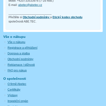
Mobil: +420733533976 (7-16 hod.)
E-mail:
abetec@abetec.cz
__________________________
Přečtěte si
Obchodní podmínky
a
Etický kodex obchodu
společnosti ABE.TEC.
Vše o nákupu
Vše o nákupu
Registrace a přihlášení
Doprava a platba
Obchodní podmínky
Reklamace / stížnosti
FAQ pro nákup
O společnosti
O firmě Abetec
Certifikáty
Výstavy
Inspekční orgán