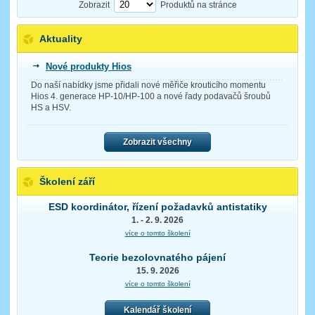
Zobrazit
Produktů na stránce
Aktuality
Nové produkty Hios
Do naší nabídky jsme přidali nové měřiče krouticího momentu
Hios 4. generace HP-10/HP-100 a nové řady podavačů šroubů
HS a HSV.
Zobrazit všechny
Školení září
ESD koordinátor, řízení požadavků antistatiky
1. - 2. 9. 2026
více o tomto školení
Teorie bezolovnatého pájení
15. 9. 2026
více o tomto školení
Kalendář školení