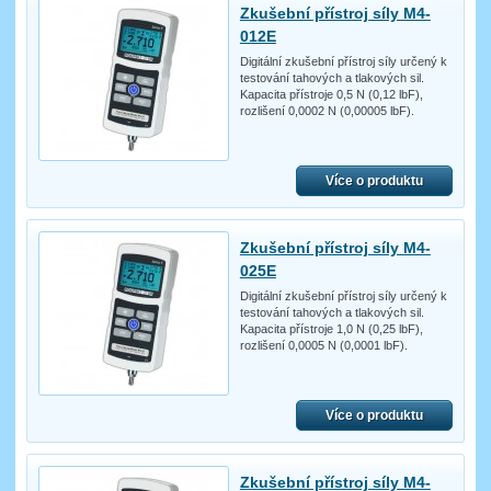
Zkušební přístroj síly M4-
012E
Digitální zkušební přístroj síly určený k
testování tahových a tlakových sil.
Kapacita přístroje 0,5 N (0,12 lbF),
rozlišení 0,0002 N (0,00005 lbF).
Více o produktu
Zkušební přístroj síly M4-
025E
Digitální zkušební přístroj síly určený k
testování tahových a tlakových sil.
Kapacita přístroje 1,0 N (0,25 lbF),
rozlišení 0,0005 N (0,0001 lbF).
Více o produktu
Zkušební přístroj síly M4-