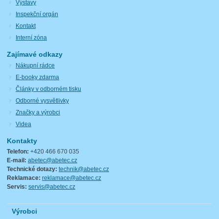
Výstavy
Inspekční orgán
Kontakt
Interní zóna
Zajímavé odkazy
Nákupní rádce
E-booky zdarma
Články v odborném tisku
Odborné vysvětlivky
Značky a výrobci
Videa
Kontakty
Telefon:
+420 466 670 035
E-mail:
abetec@abetec.cz
Technické dotazy:
technik@abetec.cz
Reklamace:
reklamace@abetec.cz
Servis:
servis@abetec.cz
Výrobci