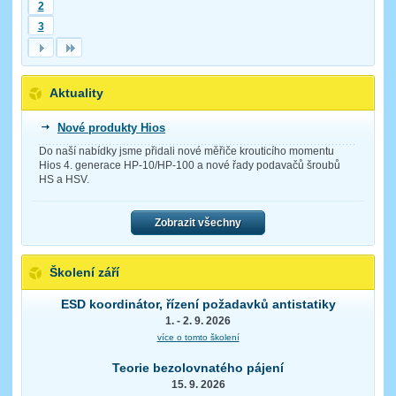
2
3
Aktuality
Nové produkty Hios
Do naší nabídky jsme přidali nové měřiče krouticího momentu
Hios 4. generace HP-10/HP-100 a nové řady podavačů šroubů
HS a HSV.
Zobrazit všechny
Školení září
ESD koordinátor, řízení požadavků antistatiky
1. - 2. 9. 2026
více o tomto školení
Teorie bezolovnatého pájení
15. 9. 2026