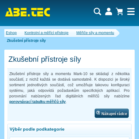
Uživatel:
Nákupní košík je momentálně prázdný.
Eshop
Kontrolní a měřící přístroje
Měřiče síly a momentu
Počet produktů:
0
Heslo:
Obsah košíku
Zkušební přístroje síly
Cena celkem:
0,00 CZK
Zapomenuté heslo
Nová registrace
Přihlásit
Zkušební přístroje síly
Zkušební přístroje síly a momentu Mark-10 se skládají z několika
součástí, z nichž každá se dodává samostatně. K dispozici je široký
sortiment jednotlivých součástí, což umožňuje takovou konfiguraci
systému, jaká odpovídá požadavkům specifických aplikací. Pro
porovnání nabízených řad digitálních měřičů síly nabízíme
porovnávací tabulku měřičů síly
.
Nákupní rádce
Výběr podle podkategorie