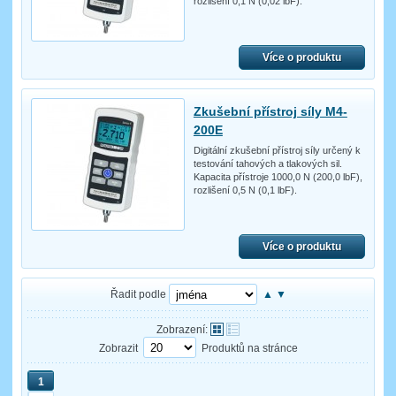
rozlišení 0,1 N (0,02 lbF).
Více o produktu
Zkušební přístroj síly M4-
200E
Digitální zkušební přístroj síly určený k
testování tahových a tlakových sil.
Kapacita přístroje 1000,0 N (200,0 lbF),
rozlišení 0,5 N (0,1 lbF).
Více o produktu
Řadit podle
▲
▼
Zobrazení:
Zobrazit
Produktů na stránce
1