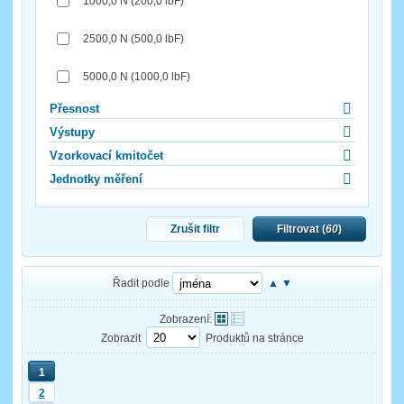
1000,0 N (200,0 lbF)
2500,0 N (500,0 lbF)
5000,0 N (1000,0 lbF)
Přesnost
Výstupy
Vzorkovací kmitočet
Jednotky měření
Zrušit filtr
Filtrovat (
60
)
Řadit podle
▲
▼
Zobrazení:
Zobrazit
Produktů na stránce
1
2