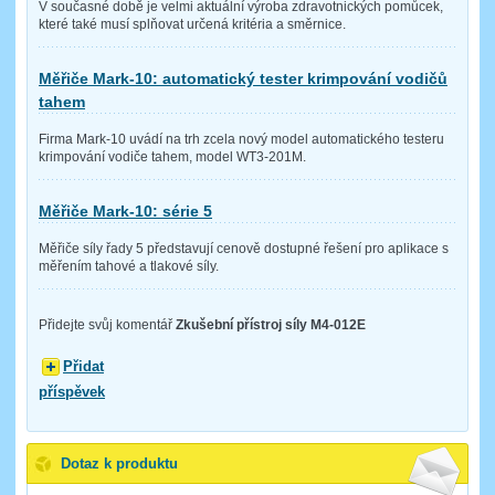
V současné době je velmi aktuální výroba zdravotnických pomůcek,
které také musí splňovat určená kritéria a směrnice.
Měřiče Mark-10: automatický tester krimpování vodičů
tahem
Firma Mark-10 uvádí na trh zcela nový model automatického testeru
krimpování vodiče tahem, model WT3-201M.
Měřiče Mark-10: série 5
Měřiče síly řady 5 představují cenově dostupné řešení pro aplikace s
měřením tahové a tlakové síly.
Přidejte svůj komentář
Zkušební přístroj síly M4-012E
Přidat
příspěvek
Dotaz k produktu