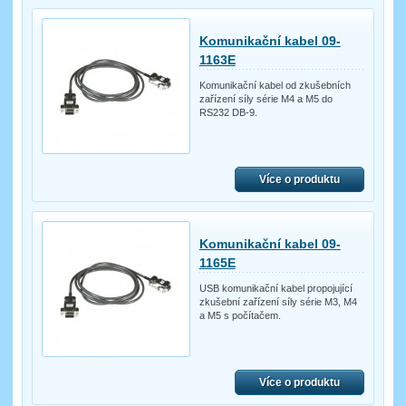
Komunikační kabel 09-
1163E
Komunikační kabel od zkušebních
zařízení síly série M4 a M5 do
RS232 DB-9.
Více o produktu
Komunikační kabel 09-
1165E
USB komunikační kabel propojující
zkušební zařízení síly série M3, M4
a M5 s počítačem.
Více o produktu