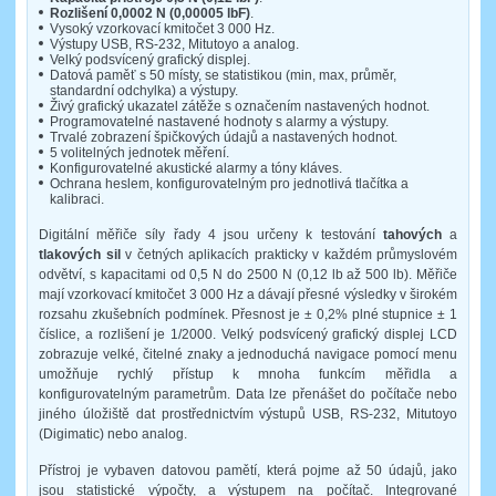
Rozlišení 0,0002 N (0,00005 lbF)
.
Vysoký vzorkovací kmitočet 3 000 Hz.
Výstupy USB, RS-232, Mitutoyo a analog.
Velký podsvícený grafický displej.
Datová paměť s 50 místy, se statistikou (min, max, průměr,
standardní odchylka) a výstupy.
Živý grafický ukazatel zátěže s označením nastavených hodnot.
Programovatelné nastavené hodnoty s alarmy a výstupy.
Trvalé zobrazení špičkových údajů a nastavených hodnot.
5 volitelných jednotek měření.
Konfigurovatelné akustické alarmy a tóny kláves.
Ochrana heslem, konfigurovatelným pro jednotlivá tlačítka a
kalibraci.
Digitální měřiče síly řady 4 jsou určeny k testování
tahových
a
tlakových sil
v četných aplikacích prakticky v každém průmyslovém
odvětví, s kapacitami od 0,5 N do 2500 N (0,12 lb až 500 lb). Měřiče
mají vzorkovací kmitočet 3 000 Hz a dávají přesné výsledky v širokém
rozsahu zkušebních podmínek. Přesnost je ± 0,2% plné stupnice ± 1
číslice, a rozlišení je 1/2000. Velký podsvícený grafický displej LCD
zobrazuje velké, čitelné znaky a jednoduchá navigace pomocí menu
umožňuje rychlý přístup k mnoha funkcím měřidla a
konfigurovatelným parametrům. Data lze přenášet do počítače nebo
jiného úložiště dat prostřednictvím výstupů USB, RS-232, Mitutoyo
(Digimatic) nebo analog.
Přístroj je vybaven datovou pamětí, která pojme až 50 údajů, jako
jsou statistické výpočty, a výstupem na počítač. Integrované