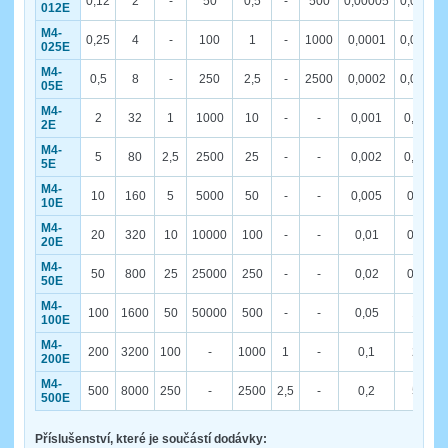
0,12
2
-
50
0,5
-
500
0,00005
0,001
012E
M4-
0,25
4
-
100
1
-
1000
0,0001
0,002
025E
M4-
0,5
8
-
250
2,5
-
2500
0,0002
0,005
05E
M4-
2
32
1
1000
10
-
-
0,001
0,02
2E
M4-
5
80
2,5
2500
25
-
-
0,002
0,05
5E
M4-
10
160
5
5000
50
-
-
0,005
0,1
10E
M4-
20
320
10
10000
100
-
-
0,01
0,2
20E
M4-
50
800
25
25000
250
-
-
0,02
0,5
50E
M4-
100
1600
50
50000
500
-
-
0,05
1
100E
M4-
200
3200
100
-
1000
1
-
0,1
2
200E
M4-
500
8000
250
-
2500
2,5
-
0,2
5
500E
Příslušenství, které je součástí dodávky: