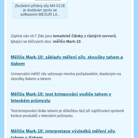
Zkušební přístroj síly M4-012E
je dodáván spolu se
softwarem MESUR Lit...
Zajímá vás víc? Zde jsou
tematické články z různých serverů
,
týkající se klíčových slov:
měřiče Mark-10
.
Měřiče Mark-10: základy měření síly, zkoušky tahem a
tlakem
Univerzální měřič síly vyhovuje mnoha požadavkům, kladeným na
zkoušky tlakem a tahem.
Měřiče Mark-10: test krimpování vodiče tahem v
leteckém průmyslu
Test krimpování drátu tahem je důležitou fází při zajišťování správné
funkce produktů v leteckém průmyslu.
Měřiče Mark-10: interpretace výsledků měření síly,
tahem a tlakem