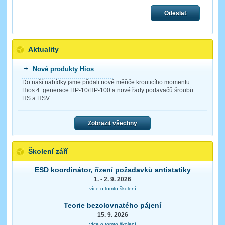
Odeslat
Aktuality
Nové produkty Hios
Do naší nabídky jsme přidali nové měřiče krouticího momentu
Hios 4. generace HP-10/HP-100 a nové řady podavačů šroubů
HS a HSV.
Zobrazit všechny
Školení září
ESD koordinátor, řízení požadavků antistatiky
1. - 2. 9. 2026
více o tomto školení
Teorie bezolovnatého pájení
15. 9. 2026
více o tomto školení