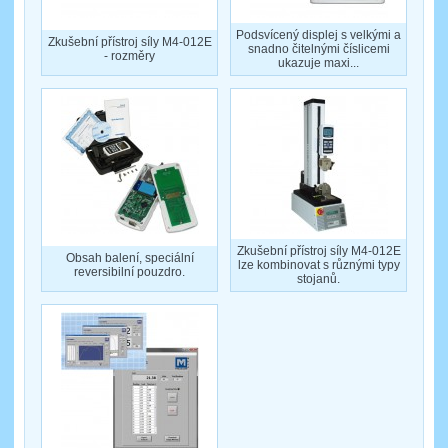
Podsvícený displej s velkými a
Zkušební přístroj síly M4-012E
snadno čitelnými číslicemi
- rozměry
ukazuje maxi...
Zkušební přístroj síly M4-012E
Obsah balení, speciální
lze kombinovat s různými typy
reversibilní pouzdro.
stojanů.