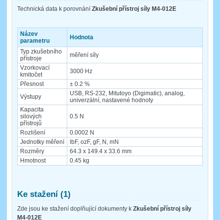
Technická data k porovnání
Zkušební přístroj síly M4-012E
Název
Hodnota
parametru
Typ zkušebního
měření síly
přístroje
Vzorkovací
3000 Hz
kmitočet
Přesnost
± 0.2 %
USB, RS-232, Mitutoyo (Digimatic), analog,
Výstupy
univerzální, nastavené hodnoty
Kapacita
silových
0.5 N
přístrojů
Rozlišení
0.0002 N
Jednotky měření
lbF, ozF, gF, N, mN
Rozměry
64.3 x 149.4 x 33.6 mm
Hmotnost
0.45 kg
Ke stažení (1)
Zde jsou ke stažení doplňující dokumenty k
Zkušební přístroj síly
M4-012E