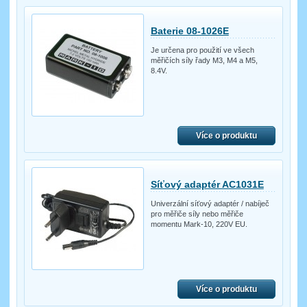
Baterie 08-1026E
Je určena pro použití ve všech
měřičích síly řady M3, M4 a M5,
8.4V.
Více o produktu
Síťový adaptér AC1031E
Univerzální síťový adaptér / nabíječ
pro měřiče síly nebo měřiče
momentu Mark-10, 220V EU.
Více o produktu