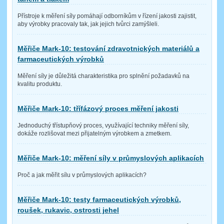
Přístroje k měření síly pomáhají odborníkům v řízení jakosti zajistit,
aby výrobky pracovaly tak, jak jejich tvůrci zamýšleli.
Měřiče Mark-10: testování zdravotnických materiálů a
farmaceutických výrobků
Měření síly je důležitá charakteristika pro splnění požadavků na
kvalitu produktu.
Měřiče Mark-10: třífázový proces měření jakosti
Jednoduchý třístupňový proces, využívající techniky měření síly,
dokáže rozlišovat mezi přijatelným výrobkem a zmetkem.
Měřiče Mark-10: měření síly v průmyslových aplikacích
Proč a jak měřit sílu v průmyslových aplikacích?
Měřiče Mark-10: testy farmaceutických výrobků,
roušek, rukavic, ostrosti jehel