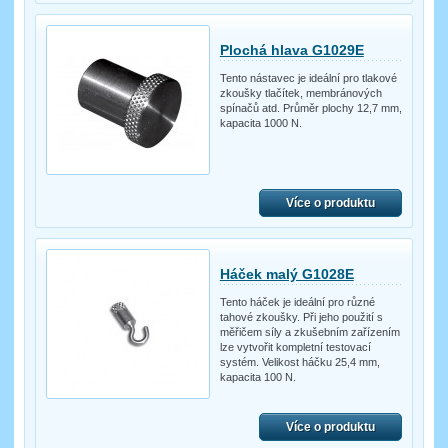
Plochá hlava G1029E
Tento nástavec je ideální pro tlakové
zkoušky tlačítek, membránových
spínačů atd. Průměr plochy 12,7 mm,
kapacita 1000 N.
Více o produktu
Háček malý G1028E
Tento háček je ideální pro různé
tahové zkoušky. Při jeho použití s
měřičem síly a zkušebním zařízením
lze vytvořit kompletní testovací
systém. Velikost háčku 25,4 mm,
kapacita 100 N.
Více o produktu