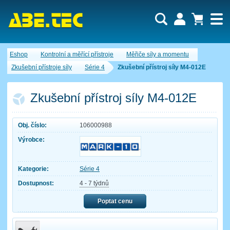
Uživatel:
Nákupní košík je momentálně prázdný.
Eshop
Kontrolní a měřící přístroje
Měřiče síly a momentu
Počet produktů:
0
Heslo:
Obsah košíku
Zkušební přístroje síly
Série 4
Zkušební přístroj síly M4-012E
Cena celkem:
0,00 CZK
Zapomenuté heslo
Nová registrace
Přihlásit
Zkušební přístroj síly M4-012E
Obj. číslo:
106000988
Výrobce:
Kategorie:
Série 4
Dostupnost:
4 - 7 týdnů
Poptat cenu