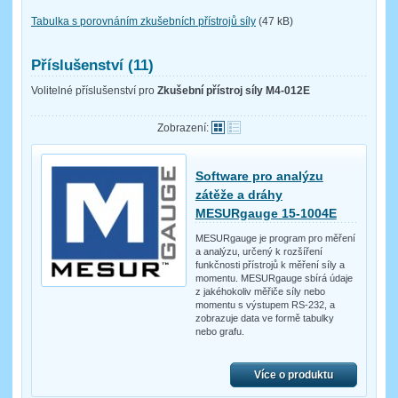
Tabulka s porovnáním zkušebních přístrojů síly
(47 kB)
Příslušenství (11)
Volitelné příslušenství pro
Zkušební přístroj síly M4-012E
Zobrazení:
Software pro analýzu
zátěže a dráhy
MESURgauge 15-1004E
MESURgauge je program pro měření
a analýzu, určený k rozšíření
funkčnosti přístrojů k měření síly a
momentu. MESURgauge sbírá údaje
z jakéhokoliv měřiče síly nebo
momentu s výstupem RS-232, a
zobrazuje data ve formě tabulky
nebo grafu.
Více o produktu