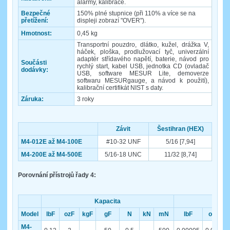
alarmy, kalibrace.
Bezpečné
150% plné stupnice (při 110% a více se na
přetížení:
displeji zobrazí "OVER").
Hmotnost:
0,45 kg
Transportní pouzdro, dlátko, kužel, drážka V,
háček, ploška, prodlužovací tyč, univerzální
adaptér střídavého napětí, baterie, návod pro
Součásti
rychlý start, kabel USB, jednotka CD (ovladač
dodávky:
USB, software MESUR Lite, demoverze
softwaru MESURgauge, a návod k použití),
kalibrační certifikát NIST s daty.
Záruka:
3 roky
Závit
Šestihran (HEX)
M4-012E až M4-100E
#10-32 UNF
5/16 [7,94]
M4-200E až M4-500E
5/16-18 UNC
11/32 [8,74]
Porovnání přístrojů řady 4:
Kapacita
Model
lbF
ozF
kgF
gF
N
kN
mN
lbF
ozF
M4-