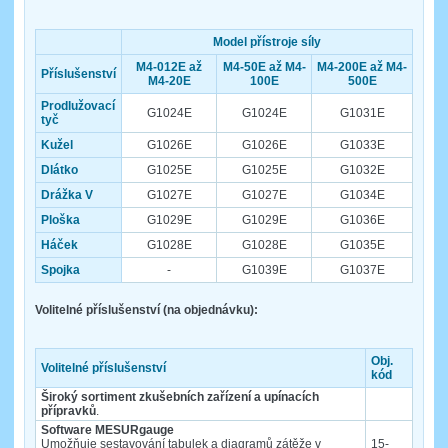
Model přístroje síly
M4-012E až
M4-50E až M4-
M4-200E až M4-
Příslušenství
M4-20E
100E
500E
Prodlužovací
G1024E
G1024E
G1031E
tyč
Kužel
G1026E
G1026E
G1033E
Dlátko
G1025E
G1025E
G1032E
Drážka V
G1027E
G1027E
G1034E
Ploška
G1029E
G1029E
G1036E
Háček
G1028E
G1028E
G1035E
Spojka
-
G1039E
G1037E
Volitelné příslušenství (na objednávku):
Obj.
Volitelné příslušenství
kód
Široký sortiment zkušebních zařízení a upínacích
přípravků
.
Software MESURgauge
Umožňuje sestavování tabulek a diagramů zátěže v
15-