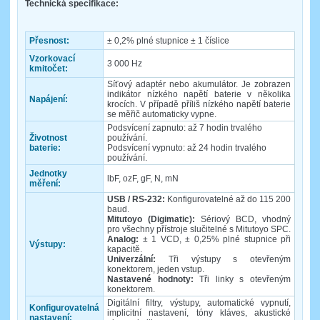
Technická specifikace:
Přesnost:
± 0,2% plné stupnice ± 1 číslice
Vzorkovací
3 000 Hz
kmitočet:
Síťový adaptér nebo akumulátor. Je zobrazen
indikátor nízkého napětí baterie v několika
Napájení:
krocích. V případě příliš nízkého napětí baterie
se měřič automaticky vypne.
Podsvícení zapnuto: až 7 hodin trvalého
Životnost
používání.
baterie:
Podsvícení vypnuto: až 24 hodin trvalého
používání.
Jednotky
lbF, ozF, gF, N, mN
měření:
USB / RS-232:
Konfigurovatelné až do 115 200
baud.
Mitutoyo (Digimatic):
Sériový BCD, vhodný
pro všechny přístroje slučitelné s Mitutoyo SPC.
Analog:
± 1 VCD, ± 0,25% plné stupnice při
Výstupy:
kapacitě.
Univerzální:
Tři výstupy s otevřeným
konektorem, jeden vstup.
Nastavené hodnoty:
Tři linky s otevřeným
konektorem.
Digitální filtry, výstupy, automatické vypnutí,
Konfigurovatelná
implicitní nastavení, tóny kláves, akustické
nastavení: