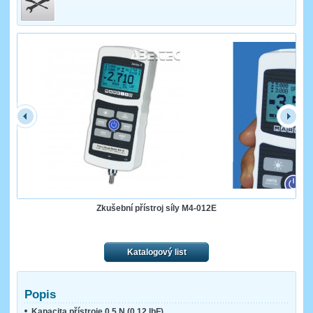
Zkušební přístroj síly M4-012E
Katalogový list
Popis
Kapacita přístroje 0,5 N (0,12 lbF)
.