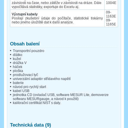
závislosti na čase, nebo zátěže v závislosti na dráze. Dále
1004E
vypočítává statistiky, exportuje do Excelu aj.
09-
Výstupní kabely
1163E
Posílají zkušební údaje do počítače, statistické tiskárny
09-
nebo jiného úložiště dat k další analýze.
1165E
Obsah balení
Transportní pouzdro
dlátko
kužel
drážka V
háček
ploška
prodlužovací tyč
univerzální adaptér střídavého napětí
baterie
návod pro rychlý start
kabel USB
jednotka CD (ovladač USB, software MESUR Lite, demoverze
softwaru MESURgauge, a návod k použití)
kalibrační certifikát NIST s daty.
Technická data (9)