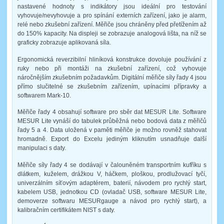
nastavené hodnoty s indikátory jsou ideální pro testování
vyhovuje/nevyhovuje a pro spínání externích zařízení, jako je alarm,
relé nebo zkušební zařízení. Měřiče jsou chráněny před přetížením až
do 150% kapacity. Na displeji se zobrazuje analogová lišta, na níž se
graficky zobrazuje aplikovaná síla.
Ergonomická reverzibilní hliníková konstrukce dovoluje používání z
ruky nebo při montáži na zkušební zařízení, což vyhovuje
náročnějším zkušebním požadavkům. Digitální měřiče síly řady 4 jsou
přímo slučitelné se zkušebním zařízením, upínacími přípravky a
softwarem Mark-10.
Měřiče řady 4 obsahují software pro sběr dat MESUR Lite. Software
MESUR Lite vynáší do tabulek průběžná nebo bodová data z měřičů
řady 5 a 4. Data uložená v paměti měřiče je možno rovněž stahovat
hromadně. Export do Excelu jediným kliknutím usnadňuje další
manipulaci s daty.
Měřiče síly řady 4 se dodávají v čalouněném transportním kufříku s
dlátkem, kuželem, drážkou V, háčkem, ploškou, prodlužovací tyčí,
univerzálním síťovým adaptérem, baterií, návodem pro rychlý start,
kabelem USB, jednotkou CD (ovladač USB, software MESUR Lite,
demoverze softwaru MESURgauge a návod pro rychlý start), a
kalibračním certifikátem NIST s daty.