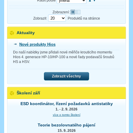
Řadit podle
▲
▼
Zobrazení:
Zobrazit
Produktů na stránce
Aktuality
Nové produkty Hios
Do naší nabídky jsme přidali nové měřiče krouticího momentu
Hios 4. generace HP-10/HP-100 a nové řady podavačů šroubů
HS a HSV.
Zobrazit všechny
Školení září
ESD koordinátor, řízení požadavků antistatiky
1. - 2. 9. 2026
více o tomto školení
Teorie bezolovnatého pájení
15. 9. 2026