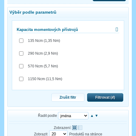
Výběr podle parametrů
Kapacita momentových přístrojů
135 Ncm (1,35 Nm)
290 Ncm (2,9 Nm)
570 Ncm (5,7 Nm)
1150 Ncm (11,5 Nm)
Zrušit filtr
Filtrovat (
4
)
Řadit podle
▲
▼
Zobrazení:
Zobrazit
Produktů na stránce