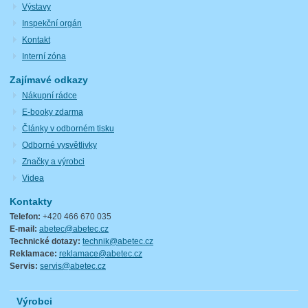
Výstavy
Inspekční orgán
Kontakt
Interní zóna
Zajímavé odkazy
Nákupní rádce
E-booky zdarma
Články v odborném tisku
Odborné vysvětlivky
Značky a výrobci
Videa
Kontakty
Telefon:
+420 466 670 035
E-mail:
abetec@abetec.cz
Technické dotazy:
technik@abetec.cz
Reklamace:
reklamace@abetec.cz
Servis:
servis@abetec.cz
Výrobci