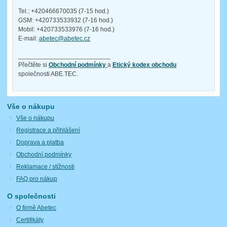
Tel.: +420466670035 (7-15 hod.)
GSM: +420733533932 (7-16 hod.)
Mobil: +420733533976 (7-16 hod.)
E-mail:
abetec@abetec.cz
__________________________
Přečtěte si
Obchodní podmínky
a
Etický kodex obchodu
společnosti ABE.TEC.
Vše o nákupu
Vše o nákupu
Registrace a přihlášení
Doprava a platba
Obchodní podmínky
Reklamace / stížnosti
FAQ pro nákup
O společnosti
O firmě Abetec
Certifikáty