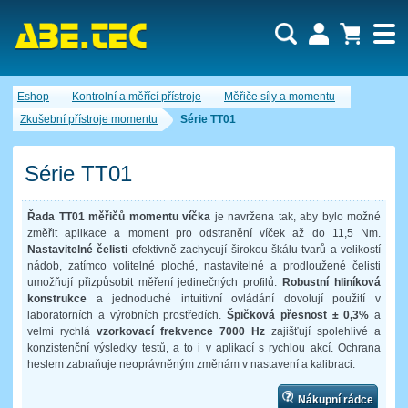
Uživatel:
Nákupní košík je momentálně prázdný.
Eshop
Kontrolní a měřící přístroje
Měřiče síly a momentu
Počet produktů:
0
Heslo:
Obsah košíku
Zkušební přístroje momentu
Série TT01
Cena celkem:
0,00 CZK
Zapomenuté heslo
Nová registrace
Přihlásit
Série TT01
Řada TT01 měřičů momentu víčka
je navržena tak, aby bylo možné
změřit aplikace a moment pro odstranění víček až do 11,5 Nm.
Nastavitelné čelisti
efektivně zachycují širokou škálu tvarů a velikostí
nádob, zatímco volitelné ploché, nastavitelné a prodloužené čelisti
umožňují přizpůsobit měření jedinečných profilů.
Robustní hliníková
konstrukce
a jednoduché intuitivní ovládání dovolují použití v
laboratorních a výrobních prostředích.
Špičková přesnost ± 0,3%
a
velmi rychlá
vzorkovací frekvence 7000 Hz
zajišťují spolehlivé a
konzistenční výsledky testů, a to i v aplikací s rychlou akcí. Ochrana
heslem zabraňuje neoprávněným změnám v nastavení a kalibraci.
Nákupní rádce