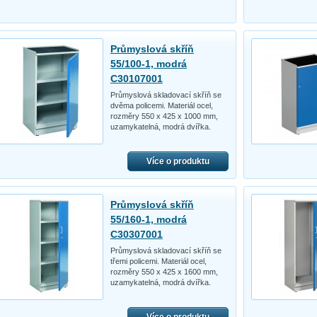
Průmyslová skříň
55/100-1, modrá
C30107001
Průmyslová skladovací skříň se
dvěma policemi. Materiál ocel,
rozměry 550 x 425 x 1000 mm,
uzamykatelná, modrá dvířka.
Více o produktu
Průmyslová skříň
55/160-1, modrá
C30307001
Průmyslová skladovací skříň se
třemi policemi. Materiál ocel,
rozměry 550 x 425 x 1600 mm,
uzamykatelná, modrá dvířka.
Více o produktu