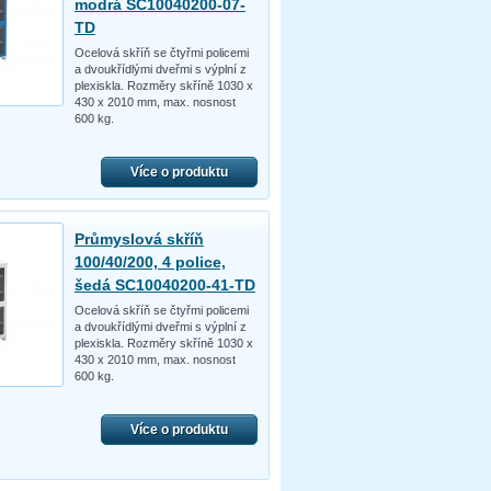
modrá SC10040200-07-
TD
Ocelová skříň se čtyřmi policemi
a dvoukřídlými dveřmi s výplní z
plexiskla. Rozměry skříně 1030 x
430 x 2010 mm, max. nosnost
600 kg.
Více o produktu
Průmyslová skříň
100/40/200, 4 police,
šedá SC10040200-41-TD
Ocelová skříň se čtyřmi policemi
a dvoukřídlými dveřmi s výplní z
plexiskla. Rozměry skříně 1030 x
430 x 2010 mm, max. nosnost
600 kg.
Více o produktu