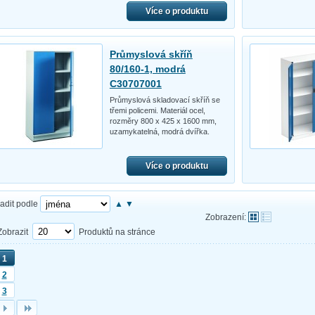
Více o produktu
Průmyslová skříň
80/160-1, modrá
C30707001
Průmyslová skladovací skříň se
třemi policemi. Materiál ocel,
rozměry 800 x 425 x 1600 mm,
uzamykatelná, modrá dvířka.
Více o produktu
adit podle
▲
▼
Zobrazení:
Zobrazit
Produktů na stránce
1
2
3