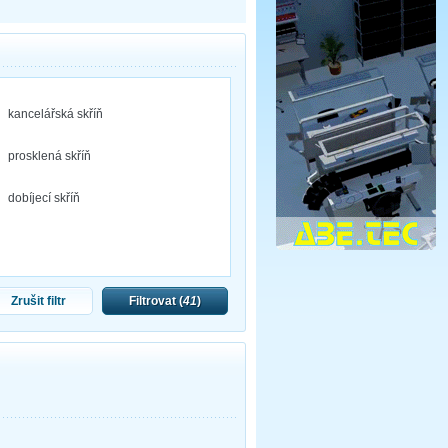
kancelářská skříň
prosklená skříň
dobíjecí skříň
Zrušit filtr
Filtrovat (
41
)