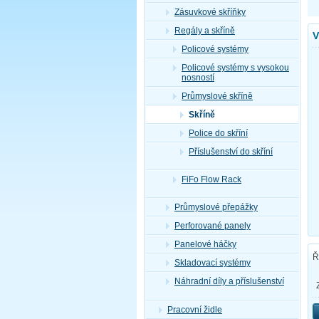
Zásuvkové skříňky
Regály a skříně
V
Policové systémy
Policové systémy s vysokou
nosností
Průmyslové skříně
Skříně
Police do skříní
Příslušenství do skříní
FiFo Flow Rack
Průmyslové přepážky
Perforované panely
Panelové háčky
Ř
Skladovací systémy
Náhradní díly a příslušenství
Pracovní židle