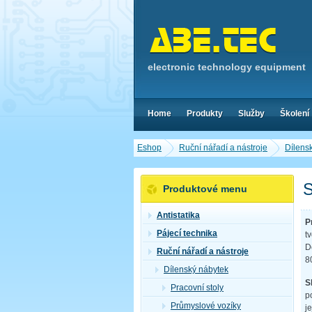
electronic technology equipment
Home
Produkty
Služby
Školení
Eshop
Ruční nářadí a nástroje
Dílens
S
Produktové menu
Antistatika
P
Pájecí technika
t
D
Ruční nářadí a nástroje
8
Dílenský nábytek
S
Pracovní stoly
p
Průmyslové vozíky
j