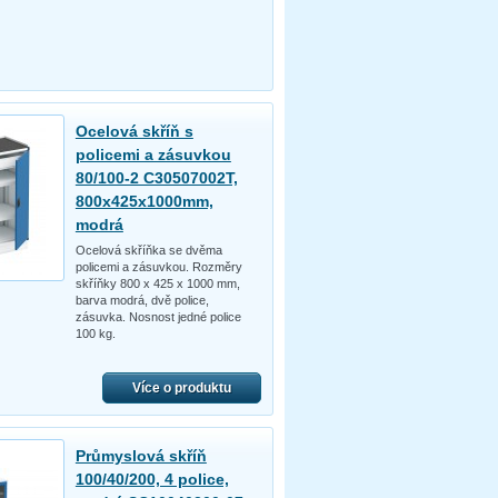
Ocelová skříň s
policemi a zásuvkou
80/100-2 C30507002T,
800x425x1000mm,
modrá
Ocelová skříňka se dvěma
policemi a zásuvkou. Rozměry
skříňky 800 x 425 x 1000 mm,
barva modrá, dvě police,
zásuvka. Nosnost jedné police
100 kg.
Více o produktu
Průmyslová skříň
100/40/200, 4 police,