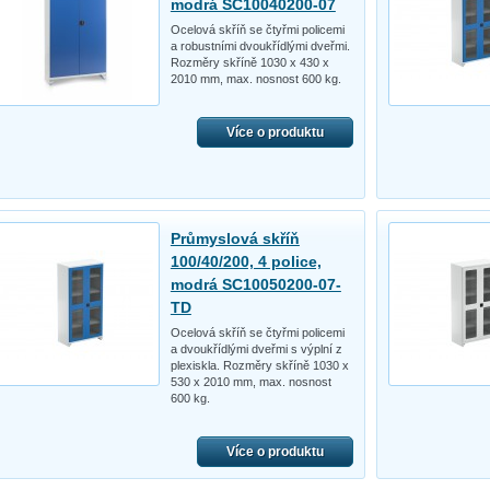
modrá SC10040200-07
Ocelová skříň se čtyřmi policemi
a robustními dvoukřídlými dveřmi.
Rozměry skříně 1030 x 430 x
2010 mm, max. nosnost 600 kg.
Více o produktu
Průmyslová skříň
100/40/200, 4 police,
modrá SC10050200-07-
TD
Ocelová skříň se čtyřmi policemi
a dvoukřídlými dveřmi s výplní z
plexiskla. Rozměry skříně 1030 x
530 x 2010 mm, max. nosnost
600 kg.
Více o produktu