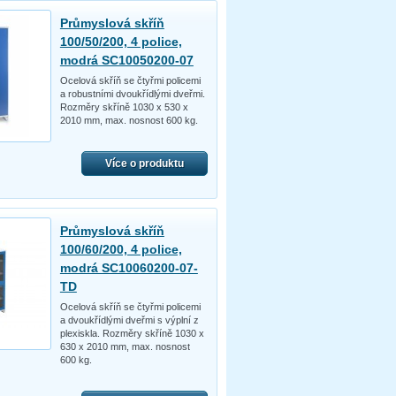
Průmyslová skříň
100/50/200, 4 police,
modrá SC10050200-07
Ocelová skříň se čtyřmi policemi
a robustními dvoukřídlými dveřmi.
Rozměry skříně 1030 x 530 x
2010 mm, max. nosnost 600 kg.
Více o produktu
Průmyslová skříň
100/60/200, 4 police,
modrá SC10060200-07-
TD
Ocelová skříň se čtyřmi policemi
a dvoukřídlými dveřmi s výplní z
plexiskla. Rozměry skříně 1030 x
630 x 2010 mm, max. nosnost
600 kg.