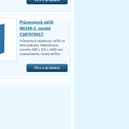
Více o produktu
Průmyslová skříň
80/160-1, modrá
C30707001T
Průmyslová skladovací skříň se
třemi policemi. Materiál ocel,
rozměry 800 x 425 x 1600 mm,
uzamykatelná, modrá dvířka.
Více o produktu