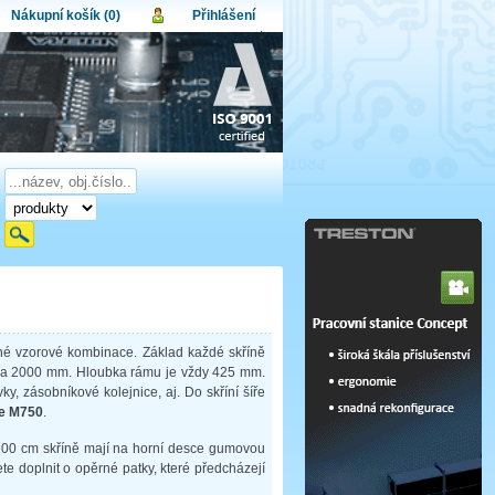
Nákupní košík (0)
Přihlášení
atel:
upní košík je momentálně prázdný.
et produktů:
0
lo:
Obsah košíku
a celkem:
0,00 CZK
omenuté heslo
Nová registrace
Přihlásit
ené vzorové kombinace. Základ každé skříně
00 a 2000 mm. Hloubka rámu je vždy 425 mm.
ky, zásobníkové kolejnice, aj. Do skříní šíře
ce M750
.
é 100 cm skříně mají na horní desce gumovou
te doplnit o opěrné patky, které předcházejí