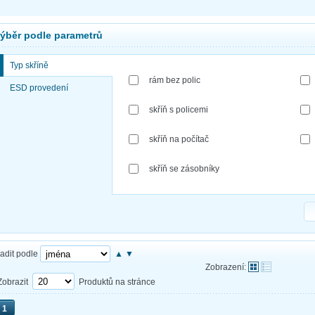
ýběr podle parametrů
Typ skříně
rám bez polic
ESD provedení
skříň s policemi
skříň na počítač
skříň se zásobníky
adit podle
▲
▼
Zobrazení:
Zobrazit
Produktů na stránce
1