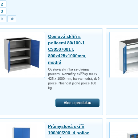
2
3
Ocelová skříň s
policemi 80/100-1
C30507001T,
800x425x1000mm,
modrá
Ocelová skříňka se dvěma
policemi. Rozměry skříňky 800 x
425 x 1000 mm, barva modrá, dvě
police. Nosnost jedné police 100
kg.
Více o produktu
Průmyslová skříň
100/40/200, 4 police,