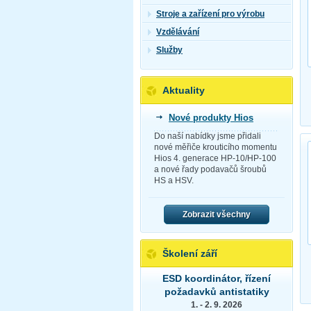
Stroje a zařízení pro výrobu
Vzdělávání
Služby
Aktuality
Nové produkty Hios
Do naší nabídky jsme přidali
nové měřiče krouticího momentu
Hios 4. generace HP-10/HP-100
a nové řady podavačů šroubů
HS a HSV.
Zobrazit všechny
Školení září
ESD koordinátor, řízení
požadavků antistatiky
1. - 2. 9. 2026