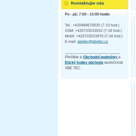
Kontaktujte nás
Po - pá: 7:00 - 15:00 hodin
Tel.: +420466670035 (7-15 hod.)
GSM: +420733533932 (7-16 hod.)
Mobil: +420733533976 (7-16 hod.)
E-mail:
abetec@abetec.cz
__________________________
Přečtěte si
Obchodní podmínky
a
Etický kodex obchodu
společnosti
ABE.TEC.