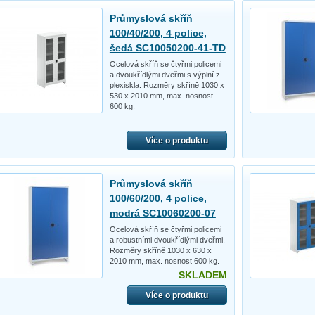
Průmyslová skříň
100/40/200, 4 police,
šedá SC10050200-41-TD
Ocelová skříň se čtyřmi policemi
a dvoukřídlými dveřmi s výplní z
plexiskla. Rozměry skříně 1030 x
530 x 2010 mm, max. nosnost
600 kg.
Více o produktu
Průmyslová skříň
100/60/200, 4 police,
modrá SC10060200-07
Ocelová skříň se čtyřmi policemi
a robustními dvoukřídlými dveřmi.
Rozměry skříně 1030 x 630 x
2010 mm, max. nosnost 600 kg.
SKLADEM
Více o produktu