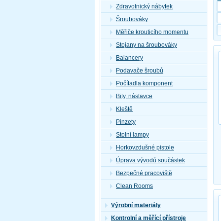
Zdravotnický nábytek
Šroubováky
Měřiče krouticího momentu
Stojany na šroubováky
Balancery
Podavače šroubů
Počítadla komponent
Bity, nástavce
Kleště
Pinzety
Stolní lampy
Horkovzdušné pistole
Úprava vývodů součástek
Bezpečné pracoviště
Clean Rooms
Výrobní materiály
Kontrolní a měřící přístroje