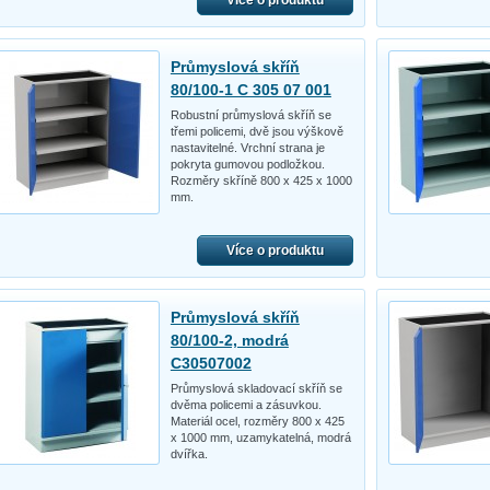
Průmyslová skříň
80/100-1 C 305 07 001
Robustní průmyslová skříň se
třemi policemi, dvě jsou výškově
nastavitelné. Vrchní strana je
pokryta gumovou podložkou.
Rozměry skříně 800 x 425 x 1000
mm.
Více o produktu
Průmyslová skříň
80/100-2, modrá
C30507002
Průmyslová skladovací skříň se
dvěma policemi a zásuvkou.
Materiál ocel, rozměry 800 x 425
x 1000 mm, uzamykatelná, modrá
dvířka.