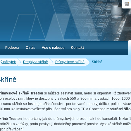
Uživ
Nák
Poč
Hes
Cen
Zap
Podpora
O nás
Vše o nákupu
Kontakt
ký nábytek
Regály a skříně
Průmyslové skříně
Skříně
kříně
růmyslové skříně Treston
si můžete sestavit sami, nebo si objednat již zhotov
voří ocelový rám, který je dostupný v šířkách 550 a 800 mm a výškách 1000, 16
o rámu skříně se instaluje příslušenství - perforované panely, děliče, police, zásuv
00 mm lze instalovat veškeré příslušenství pro stoly TP a Concept o
modulární šíř
kříně Treston
jsou určeny jak do průmyslových prostor, tak i do kanceláří. Nízk
odložku a zarážky, proto poskytují dodatečný pracovní prostor. Vysoké skříně může
ejich převrácení.