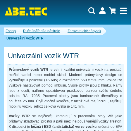
Uživatel:
Nákupní košík je momentálně prázdný.
Eshop
Ruční nářadí a nástroje
Zdravotnický nábytek
Počet produktů:
0
Heslo:
Obsah košíku
Univerzální vozík WTR
Cena celkem:
0,00 CZK
Zapomenuté heslo
Nová registrace
Přihlásit
Univerzální vozík WTR
Průmyslový vozík WTR
je velmi kvalitní univerzální vozík na počítač,
meřicí stanici nebo mobiní sklad. Moderní průmyslový design se
vyznačuje 3 policemi (TS 605) o rozměrech 650 x 530 mm. Police lze
výškově nastavovat pomocí imbusu. Svislé profily jsou z hlínku. Rámy
jsou z oceli, natřené epoxidovou práškovou barvou světle šedého
odstínu RAL 7035. Pracovní plochy jsou laminované dřevotřísky o
tloušťce 25 mm. Čtyři otočná kolečka, z nichž dvě mají brzdu, zajišťují
mobilitu vozíku, jehož celková výška je 141 mm.
Vozíky WTR
se nejčastěji kombinují s pracovními stoly WB jako
přídavný skladovací prostor a patří mezi nejpoužívanější vozíky Treston.
K dispozici je
běžná i ESD (antistatická) verze vozíku
, určená do EPA