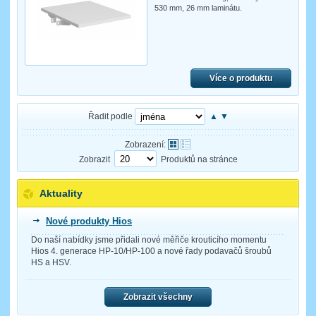
530 mm, 26 mm laminátu.
Více o produktu
Řadit podle
▲
▼
Zobrazení:
Zobrazit
Produktů na stránce
Aktuality
Nové produkty Hios
Do naší nabídky jsme přidali nové měřiče krouticího momentu
Hios 4. generace HP-10/HP-100 a nové řady podavačů šroubů
HS a HSV.
Zobrazit všechny