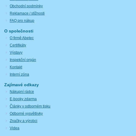
Obchodní podmínky
Reklamace / stížnosti
FAQ pro nákup
O společnosti
O firmě Abetec
Certifikáty
Výstavy
Inspekční orgán
Kontakt
Interní zóna
Zajímavé odkazy
Nákupní rádce
E-booky zdarma
Články v odborném tisku
Odborné vysvětlivky
Značky a výrobci
Videa