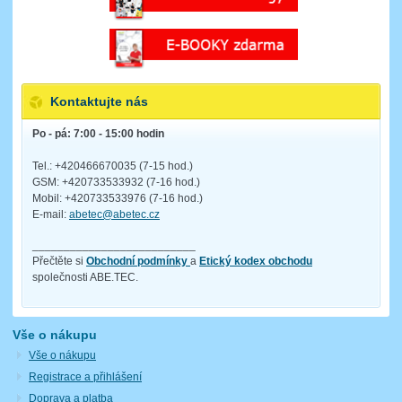
Kontaktujte nás
Po - pá: 7:00 - 15:00 hodin
Tel.: +420466670035 (7-15 hod.)
GSM: +420733533932 (7-16 hod.)
Mobil: +420733533976 (7-16 hod.)
E-mail:
abetec@abetec.cz
__________________________
Přečtěte si
Obchodní podmínky
a
Etický kodex obchodu
společnosti ABE.TEC.
Vše o nákupu
Vše o nákupu
Registrace a přihlášení
Doprava a platba