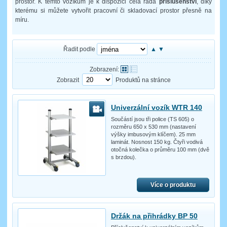
prostor. K těmto vozíkům je k dispozici celá řada
příslušenství
, díky
kterému si můžete vytvořit pracovní či skladovací prostor přesně na
míru.
Řadit podle
▲
▼
Zobrazení:
Zobrazit
Produktů na stránce
Univerzální vozík WTR 140
Součástí jsou tři police (TS 605) o
rozměru 650 x 530 mm (nastavení
výšky imbusovým klíčem). 25 mm
laminát. Nosnost 150 kg. Čtyři vodivá
otočná kolečka o průměru 100 mm (dvě
s brzdou).
Více o produktu
Držák na přihrádky BP 50