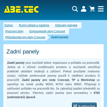
Uživatel:
Nákupní košík je momentálně prázdný.
Eshop
Ruční nářadí a nástroje
Dílenský nábytek
Počet produktů:
0
Heslo:
Obsah košíku
Pracovní stoly
Ergonomické stoly Concept
Cena celkem:
0,00 CZK
Příslušenství pro stoly Concept
Zadní panely
Zapomenuté heslo
Nová registrace
Přihlásit
Zadní panely
Zadní panely
jsou součástí dobré organizace a pořádku na pracovišti.
Jedná se o účinné rozdělovače prostoru a současně umožňují
praktické ukládání nástrojů a zařízení. Pokud použijete zvukovou
izolaci, můžete perforované panely použít k oddělení prostoru či
pracovišť.
Zadní panely pro stoly Concept, TP a Workshop
se
upevňují na svislé profily M500, M750 nebo M900. Přispívají k
udržování pořádku na pracovišti tím, že zabraňují padání předmětů za
pracovní plochu. Všechny zadní panely jsou provedeny v
ESD
(antistatické) úpravě
.
Konfigurátor