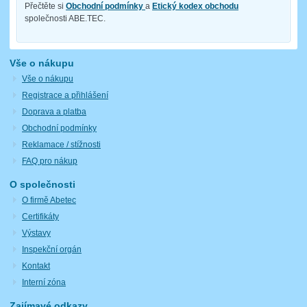
Přečtěte si
Obchodní podmínky
a
Etický kodex obchodu
společnosti ABE.TEC.
Vše o nákupu
Vše o nákupu
Registrace a přihlášení
Doprava a platba
Obchodní podmínky
Reklamace / stížnosti
FAQ pro nákup
O společnosti
O firmě Abetec
Certifikáty
Výstavy
Inspekční orgán
Kontakt
Interní zóna
Zajímavé odkazy