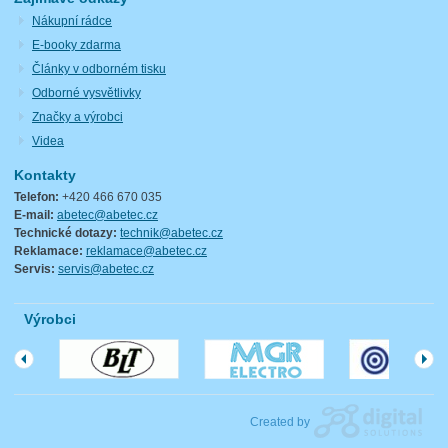
Nákupní rádce
E-booky zdarma
Články v odborném tisku
Odborné vysvětlivky
Značky a výrobci
Videa
Kontakty
Telefon:
+420 466 670 035
E-mail:
abetec@abetec.cz
Technické dotazy:
technik@abetec.cz
Reklamace:
reklamace@abetec.cz
Servis:
servis@abetec.cz
Výrobci
Created by