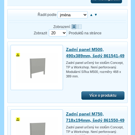
Řadit podle
▲
▼
Zobrazení:
Zobrazit
Produktů na stránce
Zadní panel M500,
490x389mm, šedý 861541-49
Zadní panel určený ke stolům Concept,
TP a Workshop. Není perforovaný.
Modulární šířka M500, rozměry 468 x
389 mm.
Více o produktu
Zadní panel M750,
718x194mm, šedý 861550-49
Zadní panel určený ke stolům Concept,
TP a Workshop. Není perforovaný.