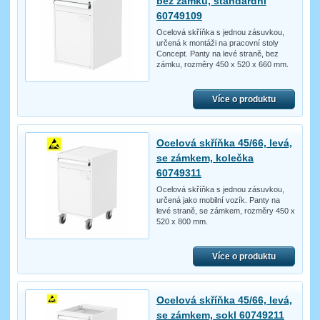
bez zámku, standardní
60749109
Ocelová skříňka s jednou zásuvkou,
určená k montáži na pracovní stoly
Concept. Panty na levé straně, bez
zámku, rozměry 450 x 520 x 660 mm.
Více o produktu
Ocelová skříňka 45/66, levá,
se zámkem, kolečka
60749311
Ocelová skříňka s jednou zásuvkou,
určená jako mobilní vozík. Panty na
levé straně, se zámkem, rozměry 450 x
520 x 800 mm.
Více o produktu
Ocelová skříňka 45/66, levá,
se zámkem, sokl 60749211