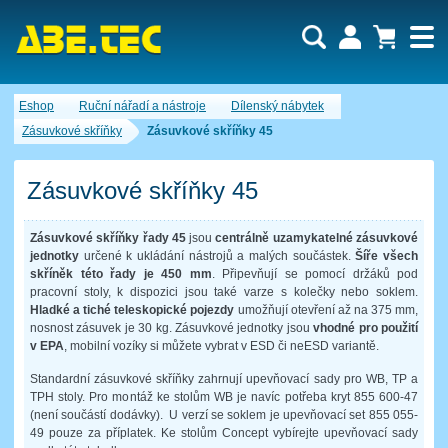
Uživatel:
Nákupní košík je momentálně prázdný.
Eshop
Ruční nářadí a nástroje
Dílenský nábytek
Počet produktů:
0
Heslo:
Obsah košíku
Zásuvkové skříňky
Zásuvkové skříňky 45
Cena celkem:
0,00 CZK
Zapomenuté heslo
Nová registrace
Přihlásit
Zásuvkové skříňky 45
Zásuvkové skříňky řady 45
jsou
centrálně uzamykatelné zásuvkové
jednotky
určené k ukládání nástrojů a malých součástek.
Šíře všech
skříněk této řady je 450 mm
. Připevňují se pomocí držáků pod
pracovní stoly, k dispozici jsou také varze s kolečky nebo soklem.
Hladké a tiché teleskopické pojezdy
umožňují otevření až na 375 mm,
nosnost zásuvek je 30 kg. Zásuvkové jednotky jsou
vhodné pro použití
v EPA
, mobilní vozíky si můžete vybrat v ESD či neESD variantě.
Standardní zásuvkové skříňky zahrnují upevňovací sady pro WB, TP a
TPH stoly. Pro montáž ke stolům WB je navíc potřeba kryt 855 600-47
(není součástí dodávky). U verzí se soklem je upevňovací set 855 055-
49 pouze za příplatek. Ke stolům Concept vybírejte upevňovací sady