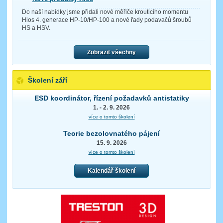
Do naší nabídky jsme přidali nové měřiče krouticího momentu
Hios 4. generace HP-10/HP-100 a nové řady podavačů šroubů
HS a HSV.
Zobrazit všechny
Školení září
ESD koordinátor, řízení požadavků antistatiky
1. - 2. 9. 2026
více o tomto školení
Teorie bezolovnatého pájení
15. 9. 2026
více o tomto školení
Kalendář školení