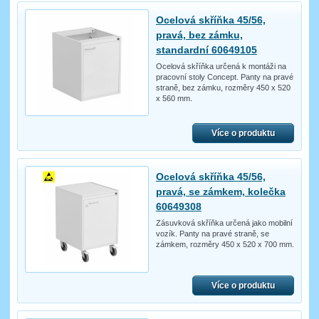
Ocelová skříňka 45/56,
pravá, bez zámku,
standardní 60649105
Ocelová skříňka určená k montáži na
pracovní stoly Concept. Panty na pravé
straně, bez zámku, rozměry 450 x 520
x 560 mm.
Více o produktu
Ocelová skříňka 45/56,
pravá, se zámkem, kolečka
60649308
Zásuvková skříňka určená jako mobilní
vozík. Panty na pravé straně, se
zámkem, rozměry 450 x 520 x 700 mm.
Více o produktu