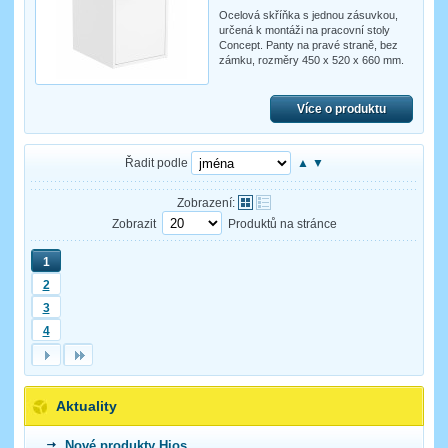
Ocelová skříňka s jednou zásuvkou,
určená k montáži na pracovní stoly
Concept. Panty na pravé straně, bez
zámku, rozměry 450 x 520 x 660 mm.
Více o produktu
Řadit podle
▲
▼
Zobrazení:
Zobrazit
Produktů na stránce
1
2
3
4
Aktuality
Nové produkty Hios