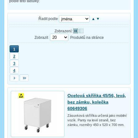
podle této tabulky:
Řadit podle
▲
▼
Zobrazení:
Zobrazit
Produktů na stránce
1
2
3
4
Ocelová skříňka 45/56, levá,
bez zámku, kolečka
60649306
Zásuvková skříňka určená jako mobilní
vozík. Panty na levé straně, bez
zámku, rozměry 450 x 520 x 700 mm.