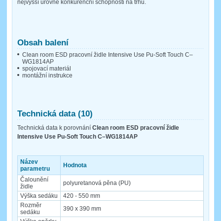
nejvyšší úrovně konkurenční schopnosti na trhu.
Obsah balení
Clean room ESD pracovní židle Intensive Use Pu-Soft Touch C–
WG1814AP
spojovací materiál
montážní instrukce
Technická data (10)
Technická data k porovnání
Clean room ESD pracovní židle
Intensive Use Pu-Soft Touch C–WG1814AP
Název
Hodnota
parametru
Čalounění
polyuretanová pěna (PU)
židle
Výška sedáku
420 - 550 mm
Rozměr
390 x 390 mm
sedáku