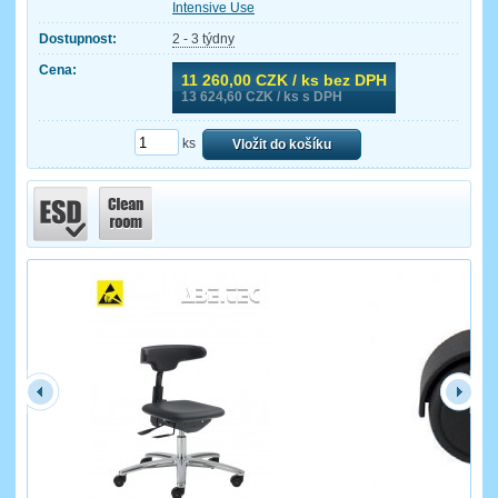
Intensive Use
Dostupnost:
2 - 3 týdny
Cena:
11 260,00
CZK / ks bez DPH
13 624,60
CZK / ks s DPH
ks
Vložit do košíku