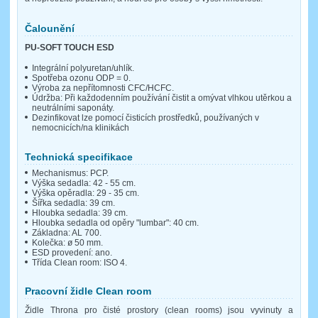
Čalounění
PU-SOFT TOUCH ESD
Integrální polyuretan/uhlík.
Spotřeba ozonu ODP = 0.
Výroba za nepřítomnosti CFC/HCFC.
Údržba: Při každodenním používání čistit a omývat vlhkou utěrkou a
neutrálními saponáty.
Dezinfikovat lze pomocí čisticích prostředků, používaných v
nemocnicích/na klinikách
Technická specifikace
Mechanismus: PCP.
Výška sedadla: 42 - 55 cm.
Výška opěradla: 29 - 35 cm.
Šířka sedadla: 39 cm.
Hloubka sedadla: 39 cm.
Hloubka sedadla od opěry "lumbar": 40 cm.
Základna: AL 700.
Kolečka: ø 50 mm.
ESD provedení: ano.
Třída Clean room: ISO 4.
Pracovní židle Clean room
Židle Throna pro čisté prostory (clean rooms) jsou vyvinuty a