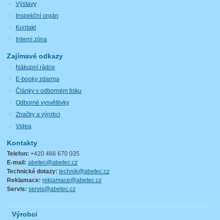
Výstavy
Inspekční orgán
Kontakt
Interní zóna
Zajímavé odkazy
Nákupní rádce
E-booky zdarma
Články v odborném tisku
Odborné vysvětlivky
Značky a výrobci
Videa
Kontakty
Telefon:
+420 466 670 035
E-mail:
abetec@abetec.cz
Technické dotazy:
technik@abetec.cz
Reklamace:
reklamace@abetec.cz
Servis:
servis@abetec.cz
Výrobci