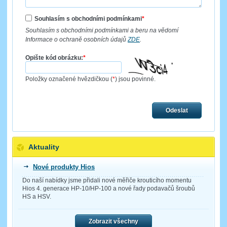
Souhlasím s obchodními podmínkami
*
Souhlasím s obchodními podmínkami a beru na vědomí
Informace o ochraně osobních údajů
ZDE
.
Opište kód obrázku:
*
Položky označené hvězdičkou (
*
) jsou povinné.
Odeslat
Aktuality
Nové produkty Hios
Do naší nabídky jsme přidali nové měřiče krouticího momentu
Hios 4. generace HP-10/HP-100 a nové řady podavačů šroubů
HS a HSV.
Zobrazit všechny