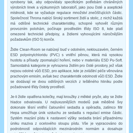
vyrobeny tak, aby odpovídaly specifickým potřebám chráněných
výrobních linek a výzkumných laboratoří, jako jsou čisté a aseptické
místnosti, kde se vyžaduje regulace množství znečišťujících částic.
Společnost Throna nabízí široký sortiment židlí a stolic, z nichž každá
má odlišné technické charakteristiky, schopné vyhovět různým
provozním polohám, počínaje prostředím třídy ISO 8, kde platí
omezené technické předpisy, a židlemi vyhovujícími náročnějším
požadavkům (ISO 5) konče.
Židle Clean-Room se nabízejí buď v odolném, neklouzavém, černém
ESD polyvinylchloridu (PVC) s vnitřní pěnou, která má vysokou
hustotu a přísady zpomalující hoření, nebo v materiálu ESD Pu-Soft.
Samostatná kategorie je vyhrazena židlím pro čisté prostory, jež však
nejsou odolné vůči ESD, pro aplikace, kde je zvláštní péče věnována
prachovým emisím, avšak bez charakteristik odolnosti vůči ESD. Židle
se dodávají ve dvou odlišných verzích z leštěného hliníku podle
požadované třídy čistoty prostředí.
Je-li židle opatřena kolečky, mají kroužky z měkké pryže, aby se židle
hladce odvalovala. U nejluxusnějších modelů pak měděné švy
dokonale těsní vnitřní čalounění sedadla a opěradla, zatímco filtr
Hepa umožňuje únik vzduchu ze sedadla s regulací emise částic.
Systém mazání pístu k nastavení výšky sedadla brání případnému
úniku maziva z ocelového sloupu pístu. Vše je vypracováno do
podrobností odpovídajících mezinárodním normám a dosahuje