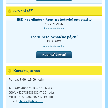
Školení září
ESD koordinátor, řízení požadavků antistatiky
1. - 2. 9. 2026
více o tomto školení
Teorie bezolovnatého pájení
15. 9. 2026
více o tomto školení
Kalendář školení
Kontaktujte nás
Po - pá: 7:00 - 15:00 hodin
Tel.: +420466670035 (7-15 hod.)
GSM: +420733533932 (7-16 hod.)
Mobil: +420733533976 (7-16 hod.)
E-mail:
abetec@abetec.cz