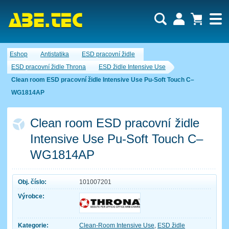
Uživatel:
Nákupní košík je momentálně prázdný.
Eshop
Antistatika
ESD pracovní židle
Počet produktů:
0
Heslo:
Obsah košíku
ESD pracovní židle Throna
ESD židle Intensive Use
Cena celkem:
0,00 CZK
Clean room ESD pracovní židle Intensive Use Pu-Soft Touch C–
Zapomenuté heslo
Nová registrace
Přihlásit
WG1814AP
Clean room ESD pracovní židle
Intensive Use Pu-Soft Touch C–
WG1814AP
Obj. číslo:
101007201
Výrobce:
Kategorie:
Clean-Room Intensive Use
,
ESD židle