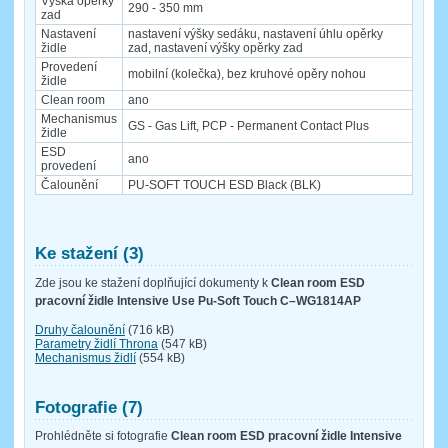
Výška opěrky
290 - 350 mm
zad
Nastavení
nastavení výšky sedáku, nastavení úhlu opěrky
židle
zad, nastavení výšky opěrky zad
Provedení
mobilní (kolečka), bez kruhové opěry nohou
židle
Clean room
ano
Mechanismus
GS - Gas Lift, PCP - Permanent Contact Plus
židle
ESD
ano
provedení
Čalounění
PU-SOFT TOUCH ESD Black (BLK)
Ke stažení (3)
Zde jsou ke stažení doplňující dokumenty k
Clean room ESD
pracovní židle Intensive Use Pu-Soft Touch C–WG1814AP
Druhy čalounění
(716 kB)
Parametry židlí Throna
(547 kB)
Mechanismus židlí
(554 kB)
Fotografie (7)
Prohlédněte si fotografie
Clean room ESD pracovní židle Intensive