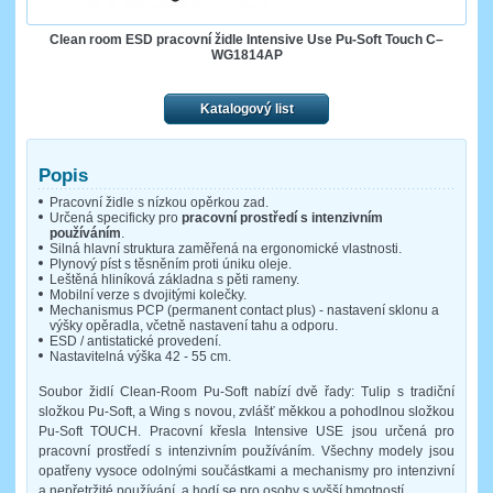
Clean room ESD pracovní židle Intensive Use Pu-Soft Touch C–
WG1814AP
Katalogový list
Popis
Pracovní židle s nízkou opěrkou zad.
Určená specificky pro
pracovní prostředí s intenzivním
používáním
.
Silná hlavní struktura zaměřená na ergonomické vlastnosti.
Plynový píst s těsněním proti úniku oleje.
Leštěná hliníková základna s pěti rameny.
Mobilní verze s dvojitými kolečky.
Mechanismus PCP (permanent contact plus) - nastavení sklonu a
výšky opěradla, včetně nastavení tahu a odporu.
ESD / antistatické provedení.
Nastavitelná výška 42 - 55 cm.
Soubor židlí Clean-Room Pu-Soft nabízí dvě řady: Tulip s tradiční
složkou Pu-Soft, a Wing s novou, zvlášť měkkou a pohodlnou složkou
Pu-Soft TOUCH. Pracovní křesla Intensive USE jsou určená pro
pracovní prostředí s intenzivním používáním. Všechny modely jsou
opatřeny vysoce odolnými součástkami a mechanismy pro intenzivní
a nepřetržité používání, a hodí se pro osoby s vyšší hmotností.