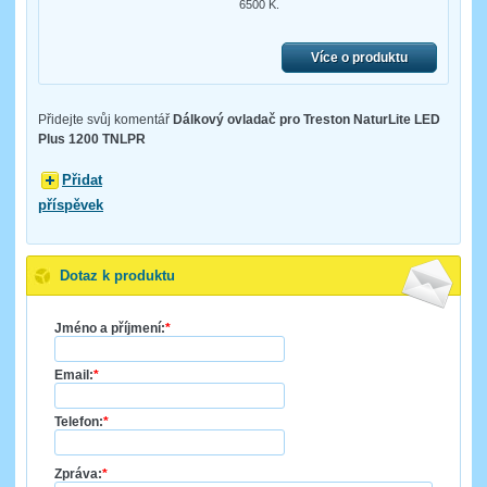
6500 K.
Více o produktu
Přidejte svůj komentář
Dálkový ovladač pro Treston NaturLite LED
Plus 1200 TNLPR
Přidat
příspěvek
Dotaz k produktu
Jméno a příjmení:
*
Email:
*
Telefon:
*
Zpráva:
*