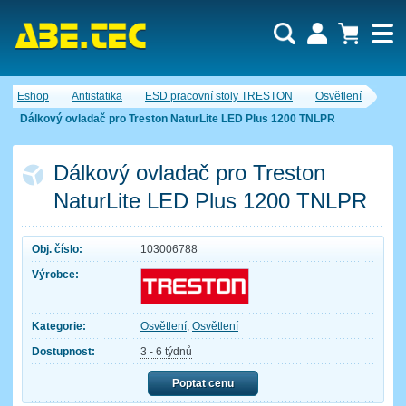
Uživatel:
Nákupní košík je momentálně prázdný.
Eshop
Antistatika
ESD pracovní stoly TRESTON
Osvětlení
Počet produktů:
0
Heslo:
Obsah košíku
Dálkový ovladač pro Treston NaturLite LED Plus 1200 TNLPR
Cena celkem:
0,00 CZK
Zapomenuté heslo
Nová registrace
Přihlásit
Dálkový ovladač pro Treston
NaturLite LED Plus 1200 TNLPR
Obj. číslo:
103006788
Výrobce:
Kategorie:
Osvětlení
,
Osvětlení
Dostupnost:
3 - 6 týdnů
Poptat cenu