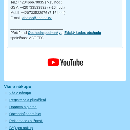
Tel.: +420466670035 (7-15 hod.)
GSM: +420733533932 (7-16 hod.)
Mobil: +420733533976 (7-16 hod.)
E-mail:
abetec@abetec.cz
__________________________
Přečtěte si
Obchodní podmínky
a
Etický kodex obchodu
společnosti ABE.TEC.
Vše o nákupu
Vše o nákupu
Registrace a přihlášení
Doprava a platba
Obchodní podmínky
Reklamace / stížnosti
FAQ pro nákup