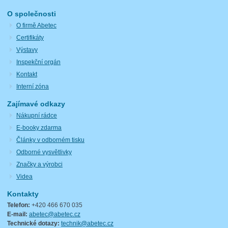
O společnosti
O firmě Abetec
Certifikáty
Výstavy
Inspekční orgán
Kontakt
Interní zóna
Zajímavé odkazy
Nákupní rádce
E-booky zdarma
Články v odborném tisku
Odborné vysvětlivky
Značky a výrobci
Videa
Kontakty
Telefon:
+420 466 670 035
E-mail:
abetec@abetec.cz
Technické dotazy:
technik@abetec.cz