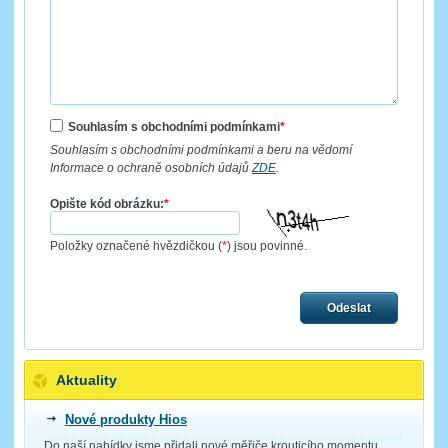
Souhlasím s obchodními podmínkami
*
Souhlasím s obchodními podmínkami a beru na vědomí
Informace o ochraně osobních údajů
ZDE
.
Opište kód obrázku:
*
Položky označené hvězdičkou (
*
) jsou povinné.
Odeslat
Aktuality
Nové produkty Hios
Do naší nabídky jsme přidali nové měřiče krouticího momentu