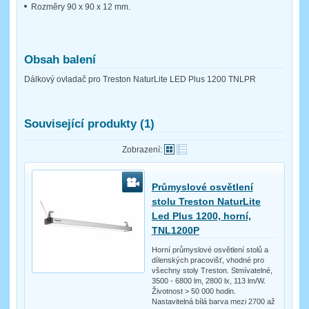
Rozměry 90 x 90 x 12 mm.
Obsah balení
Dálkový ovladač pro Treston NaturLite LED Plus 1200 TNLPR
Související produkty (1)
Zobrazení:
Průmyslové osvětlení
stolu Treston NaturLite
Led Plus 1200, horní,
TNL1200P
Horní průmyslové osvětlení stolů a
dílenských pracovišť, vhodné pro
všechny stoly Treston. Stmívatelné,
3500 - 6800 lm, 2800 lx, 113 lm/W.
Životnost > 50 000 hodin.
Nastavitelná bílá barva mezi 2700 až